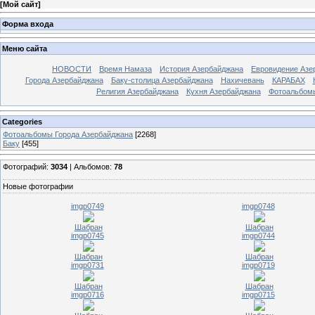
[
Мой сайт
]
Форма входа
Меню сайта
НОВОСТИ
Время Намаза
История Азербайджана
Евровидение Азе
Города Азербайджана
Баку-столица Азербайджана
Нахичевань
КАРАБАХ
Религия Азербайджана
Кухня Азербайджана
Фотоальбом
Categories
Фотоальбомы Города Азербайджана
[2268]
Баку
[455]
Фотографий:
3034
| Альбомов:
78
Новые фотографии
imgp0749
imgp0748
Шабран
Шабран
imgp0745
imgp0744
Шабран
Шабран
imgp0731
imgp0719
Шабран
Шабран
imgp0716
imgp0715