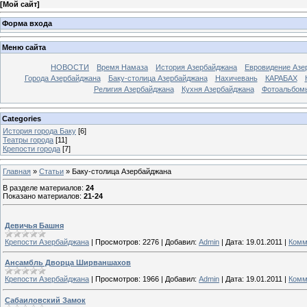
[
Мой сайт
]
Форма входа
Меню сайта
НОВОСТИ
Время Намаза
История Азербайджана
Евровидение Азе
Города Азербайджана
Баку-столица Азербайджана
Нахичевань
КАРАБАХ
Религия Азербайджана
Кухня Азербайджана
Фотоальбом
Categories
История города Баку
[6]
Театры города
[11]
Крепости города
[7]
Главная
»
Статьи
» Баку-столица Азербайджана
В разделе материалов
:
24
Показано материалов
:
21-24
Девичья Башня
Крепости Азербайджана
|
Просмотров:
2276
|
Добавил:
Admin
|
Дата:
19.01.2011
|
Комм
Ансамбль Дворца Ширваншахов
Крепости Азербайджана
|
Просмотров:
1966
|
Добавил:
Admin
|
Дата:
19.01.2011
|
Комм
Сабаиловский Замок