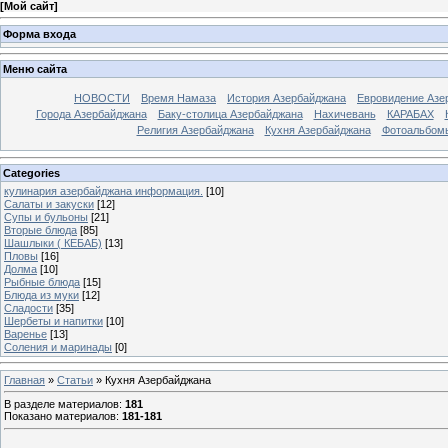
[
Мой сайт
]
Форма входа
Меню сайта
НОВОСТИ
Время Намаза
История Азербайджана
Евровидение Азе
Города Азербайджана
Баку-столица Азербайджана
Нахичевань
КАРАБАХ
Религия Азербайджана
Кухня Азербайджана
Фотоальбом
Categories
кулинария азербайджана информация.
[10]
Салаты и закуски
[12]
Супы и бульоны
[21]
Вторые блюда
[85]
Шашлыки ( КЕБАБ)
[13]
Пловы
[16]
Долма
[10]
Рыбные блюда
[15]
Блюда из муки
[12]
Cладости
[35]
Шербеты и напитки
[10]
Варенье
[13]
Соления и маринады
[0]
Главная
»
Статьи
» Кухня Азербайджана
В разделе материалов
:
181
Показано материалов
:
181-181