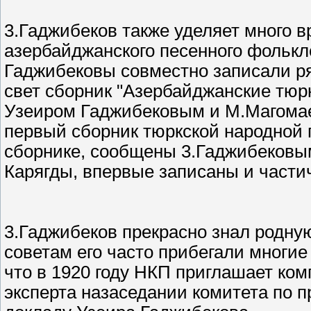
3.Гаджибеков также уделяет много 
азербайджанского песенного фолькло
Гаджибековы совместно записали ря
свет сборник "Азербайджанские тюр
Узеиром Гаджибековым и М.Магома
первый сборник тюркской народной
сборнике, сообщены 3.Гаджибековы
Карягды, впервые записаны и части
3.Гаджибеков прекрасно знал родну
советам его часто прибегали многие
что в 1920 году НКП приглашает ком
эксперта назаседании комитета по п