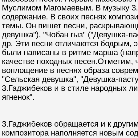
Муслимом Магомаевым. В музыку 3.
содержание. В своих песнях композ
темы. Он пишет песни, раскрывающи
девушка"), "Чобан гыз" ("Девушка-пас
др. Эти песни отличаются бодрым, 
были написаны в ритме марша (напр
качестве походных песен.Отметим, 
воплощение в песнях образа соврем
"Сельская девушка", "Девушка-паст
3.Гаджибеков и в стиле народных л
ягненок".
3.Гаджибеков обращается и к други
композитора наполняется новым со