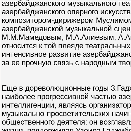
азербайджанского музыкального теа
азербайджанского оперного искусств
композитором-дирижером Муслимом 
азербайджанской музыкальной сцены
М.М.Мамедовым, М.А.Алиевым, А.Аг
относится к той плеяде театральных
интенсивное развитие азербайджан
за ее прочную связь с народным тво
Еще в дореволюционные годы 3.Гадж
наиболее прогрессивной частью аз
интеллигенции, являясь организато
музыкально-просветительских начин
общественного деятеля: он возглав
жизни, поддерживая Узеира Гаджибе