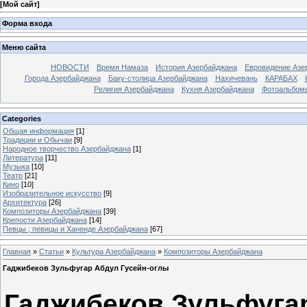
[
Мой сайт
]
Форма входа
Меню сайта
НОВОСТИ
Время Намаза
История Азербайджана
Евровидение Азе
Города Азербайджана
Баку-столица Азербайджана
Нахичевань
КАРАБАХ
Религия Азербайджана
Кухня Азербайджана
Фотоальбом
Categories
Общая информация
[1]
Традиции и Обычаи
[9]
Народное творчество Азербайджана
[1]
Литература
[11]
Музыка
[10]
Театр
[21]
Кино
[10]
Изобразительное искусство
[9]
Архитектура
[26]
Композиторы Азербайджана
[39]
Крепости Азербайджана
[14]
Певцы ; певицы и Ханенде Азербайджана
[67]
Главная
»
Статьи
»
Культура Азербайджана
»
Композиторы Азербайджана
Гаджибеков Зульфугар Абдул Гусейн-оглы
Гаджибеков Зульфуга