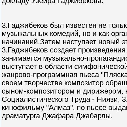
докладу Узеира Гаджибекова.
3.Гаджибеков был известен не тольк
музыкальных комедий, но и как орг
начинаний.Затем наступает новый эт
3.Гаджибеков создает произведения 
занимается музыкально-пропагандис
выступает в области симфоническо
жанрово-программная пьеса "Пляска 
своем творчестве композитор обращ
сыном-композитором и дирижером, 
Социалистического Труда - Ниязи, 3
кинофильму "Алмаз", по пьесе выда
драматурга Джафара Джабарлы.