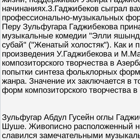
начинаниях.3.Гаджибеков сыграл ва
профессионально-музыкальных форм
Перу Зульфугара Гаджибекова прина
музыкальные комедии "Элли яшында
субай" ("Женатый холостяк"). Как и
произведения У.Гаджибекова и М.Ма
композиторского творчества в Азер
попытки синтеза фольклорных форм
жанра. Значение их заключается в т
форм композиторского творчества в
Зульфугар Абдул Гусейн оглы Гаджиб
Шуше. Живописно расположенный на 
славился замечательными музыкал