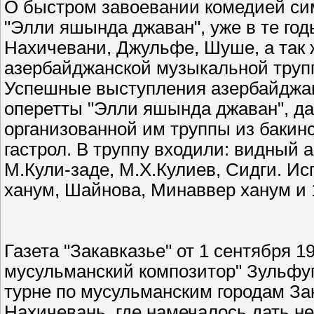
О быстром завоевании комедией симп
"Элли яшында джаван", уже в те год
Нахичевани, Джульфе, Шуше, а так ж
азербайджанской музыкальной труп
Успешные выступления азербайджан
оперетты "Элли яшында джаван", да
организованной им труппы из бакин
гастрол. В труппу входили: видный 
М.Кули-заде, М.X.Кулиев, Сидги. И
ханум, Шайнова, Минаввер ханум и 
Газета "Закавказье" от 1 сентября 1
мусульманский композитор" Зульфуг
турне по мусульманским городам За
Нахичевань, где намечалось дать нес