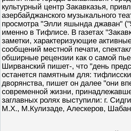
культурный центр Закавказья, привл
азербайджанского музыкального теат
просмотра "Элли яшында джаван" ("
именно в Тифлисе. В газетах "Закав
заметки, характеризующие активные
сообщений местной печати, спектак
обширные рецензии как о самой пьесе,
Ширванский пишет-, что "день предс
останется памятным для: тифлисских
дворянства, пишет он далее "они вп
современной жизни, принадлежавшей
заглавных ролях выступили: г. Сидги
М.X., М.Кулизаде, Алескеров, Шабан