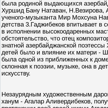
была родиной выдающихся азербайдж
Хуршид Бану Натаван, Н.Везирова, 
ученого-музыканта Мир Мохсуна Нав
детства 3.Гаджибеков впитывает в с
в исполнении высокоодаренных маст
обстоятельство, что отец композито
знатной азербайджанской поэтессы 
детей было и влияние их матери - 
была одной из приближенных к доме
склонная к поэзии, музыке, она в д
искусству.
Незаурядным художественным даро
ханум - Агалар Аливердибеков, пол