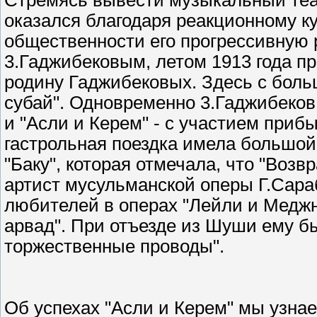
оказался благодаря реакционному ку
общественности его прогрессивную 
3.Гаджибековым, летом 1913 года п
родину Гаджибековых. Здесь с боль
субай". Одновременно 3.Гаджибеков
и "Асли и Керем" - с участием приб
гастрольная поездка имела большой 
"Баку", которая отмечала, что "Возв
артист мусульманской оперы Г.Сара
любителей в операх "Лейли и Меджну
арвад". При отъезде из Шуши ему 
торжественные проводы".
Об успехах "Асли и Керем" мы узнае