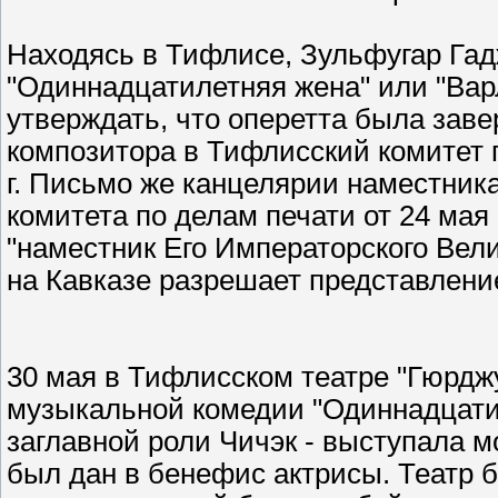
Находясь в Тифлисе, Зульфугар Гад
"Одиннадцатилетняя жена" или "Вар
утверждать, что оперетта была заве
композитора в Тифлисский комитет п
г. Письмо же канцелярии наместник
комитета по делам печати от 24 мая 
"наместник Его Императорского Вел
на Кавказе разрешает представление
30 мая в Тифлисском театре "Гюрдж
музыкальной комедии "Одиннадцатил
заглавной роли Чичэк - выступала м
был дан в бенефис актрисы. Театр б