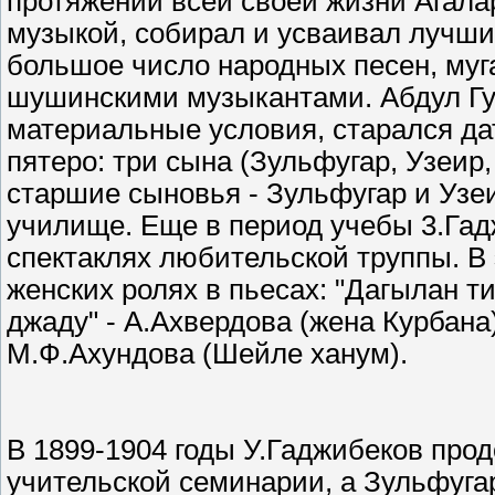
протяжении всей своей жизни Агала
музыкой, собирал и усваивал лучши
большое число народных песен, му
шушинскими музыкантами. Абдул Гу
материальные условия, старался дат
пятеро: три сына (Зульфугар, Узеир,
старшие сыновья - Зульфугар и Узе
училище. Еще в период учебы 3.Гад
спектаклях любительской труппы. В
женских ролях в пьесах: "Дагылан ти
джаду" - А.Ахвердова (жена Курбана)
М.Ф.Ахундова (Шейле ханум).
В 1899-1904 годы У.Гаджибеков про
учительской семинарии, а Зульфуга