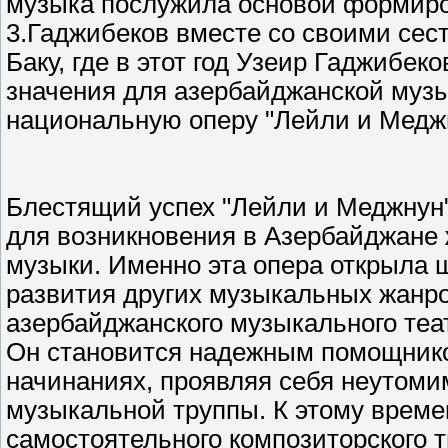
музыка послужила основой формиров
3.Гаджибеков вместе со своими сес
Баку, где в этот год Узеир Гаджибек
значения для азербайджанской музы
национальную оперу "Лейли и Медж
Блестящий успех "Лейли и Меджнун"
для возникновения в Азербайджане
музыки. Именно эта опера открыла 
развития других музыкальных жанро
азербайджанского музыкального теа
Он становится надежным помощнико
начинаниях, проявляя себя неутом
музыкальной труппы. К этому време
самостоятельного композиторского т