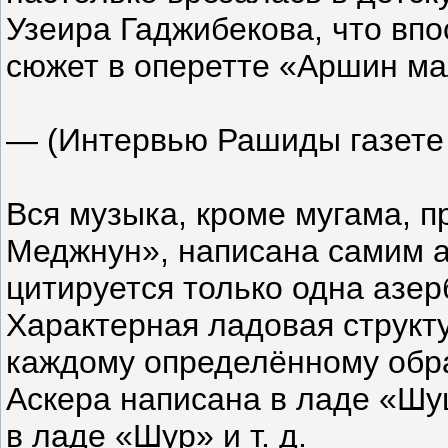
Узеира Гаджибекова, что впо
сюжет в оперетте «Аршин м
— (Интервью Рашиды газете
Вся музыка, кроме мугама, п
Меджнун», написана самим а
цитируется только одна азе
Характерная ладовая структ
каждому определённому обра
Аскера написана в ладе «Шу
в ладе «Шур» и т. д.