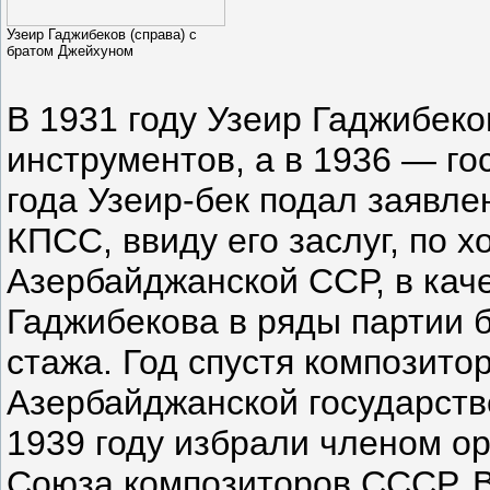
Узеир Гаджибеков (справа) с
братом Джейхуном
В 1931 году Узеир Гаджибек
инструментов, а в 1936 — го
года Узеир-бек подал заявле
КПСС, ввиду его заслуг, по 
Азербайджанской ССР, в кач
Гаджибекова в ряды партии 
стажа. Год спустя композито
Азербайджанской государств
1939 году избрали членом ор
Союза композиторов СССР. В