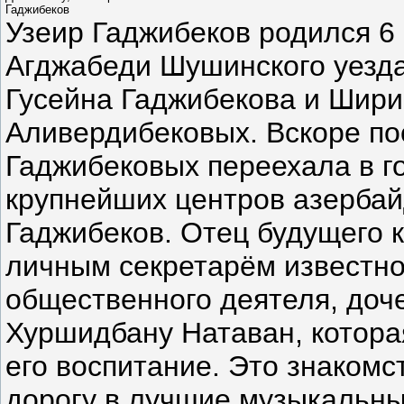
Гаджибеков
Узеир Гаджибеков родился 6 
Агджабеди Шушинского уезда
Гусейна Гаджибекова и Шири
Аливердибековых. Вскоре по
Гаджибековых переехала в г
крупнейших центров азербай
Гаджибеков. Отец будущего 
личным секретарём известно
общественного деятеля, доч
Хуршидбану Натаван, котора
его воспитание. Это знаком
дорогу в лучшие музыкальн