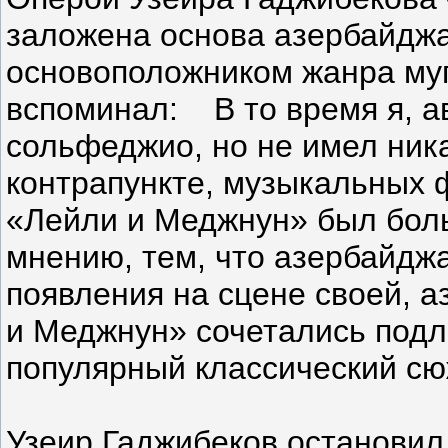
заложена основа азербайджа
основоположником жанра муг
вспоминал: В то время я, а
сольфеджио, но не имел ника
контрапункте, музыкальных ф
«Лейли и Меджнун» был боль
мнению, тем, что азербайдж
появления на сцене своей, а
и Меджнун» сочетались подл
популярный классический с
Узеир Гаджибеков остановил