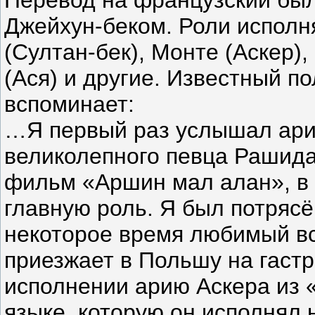
Перевод на французский бы
Джейхун-беком. Роли исполн
(Султан-бек), Монте (Аскер)
(Ася) и другиe. Известный п
вспоминает:
…Я первый раз услышал ари
великолепного певца Рашида
фильм «Аршин мал алан», в
главную роль. Я был потрясё
некоторое время любимый вс
приезжает в Польшу на гастр
исполнении арию Аскера из 
языке, которую он исполнял 