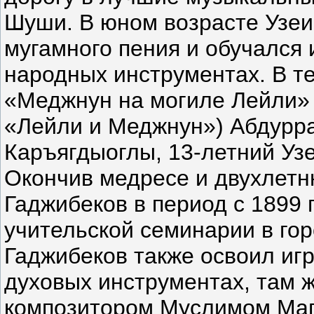
Шуши. В юном возрасте Узеи
мугамного пения и обучался 
народных инструментах. В т
«Меджнун на могиле Лейли» 
«Лейли и Меджнун») Абдурр
Каръягдыоглы, 13-летний Уз
Окончив медресе и двухлетн
Гаджибеков в период с 1899 
учительской семинарии в гор
Гаджибеков также освоил игр
духовых инструментах, там 
композитором Муслимом Маг