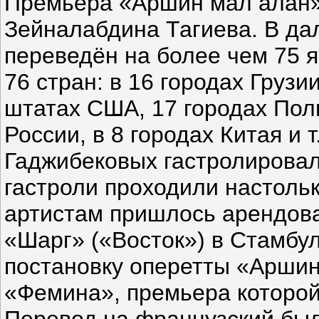
Премьера «Аршин мал алан» 
Зейналабдина Тагиева. В д
переведён на более чем 75 я
76 стран: в 16 городах Грузи
штатах США, 17 городах Поль
России, в 8 городах Китая и т
Гаджибековых гастролировал
гастроли проходили настоль
артистам пришлось арендова
«Шарг» («Восток») в Стамбу
постановку оперетты «Аршин
«Фемина», премьера которой