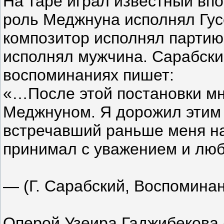
На таре играл известный вп
роль Меджнуна исполнял Гус
композитор исполнял партию 
исполнял мужчина. Сарабский
воспоминаниях пишет:
«…После этой постановки мн
Меджнуном. Я дорожил этим 
встречавший раньше меня на
принимал с уважением и л
— (Г. Сарабский, Воспомина
Оперой Узеира Гаджибекова