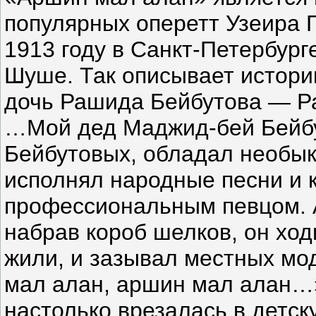
популярных оперетт Узеира 
1913 году в Санкт-Петербург
Шуше. Так описывает истор
дочь Рашида Бейбутова — Р
…Мой дед Маджид-бей Бейбут
Бейбутовых, обладал необык
исполнял народные песни и к
профессиональным певцом. А
набрав короб шелков, он ход
жили, и зазывал местных мо
мал алан, аршин мал алан…
настолько врезалась в детс