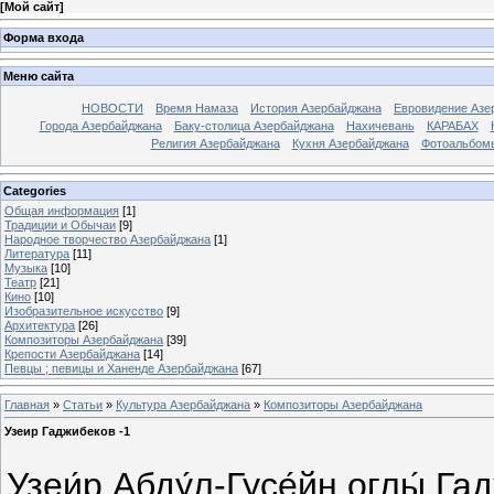
[
Мой сайт
]
Форма входа
Меню сайта
НОВОСТИ
Время Намаза
История Азербайджана
Евровидение Азе
Города Азербайджана
Баку-столица Азербайджана
Нахичевань
КАРАБАХ
Религия Азербайджана
Кухня Азербайджана
Фотоальбом
Categories
Общая информация
[1]
Традиции и Обычаи
[9]
Народное творчество Азербайджана
[1]
Литература
[11]
Музыка
[10]
Театр
[21]
Кино
[10]
Изобразительное искусство
[9]
Архитектура
[26]
Композиторы Азербайджана
[39]
Крепости Азербайджана
[14]
Певцы ; певицы и Ханенде Азербайджана
[67]
Главная
»
Статьи
»
Культура Азербайджана
»
Композиторы Азербайджана
Узеир Гаджибеков -1
Узеи́р Абду́л-Гусе́йн оглы́ Га