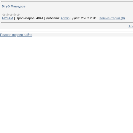
Ягуб Мамедов
МУГАМ
|
Просмотров:
4041
|
Добавил:
Admin
|
Дата:
25.02.2011
|
Комментарии (0)
1-
Полная версия сайта