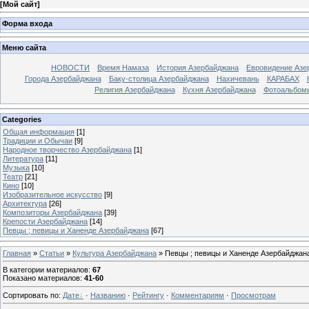
[
Мой сайт
]
Форма входа
Меню сайта
НОВОСТИ
Время Намаза
История Азербайджана
Евровидение Азе
Города Азербайджана
Баку-столица Азербайджана
Нахичевань
КАРАБАХ
Религия Азербайджана
Кухня Азербайджана
Фотоальбом
Categories
Общая информация
[1]
Традиции и Обычаи
[9]
Народное творчество Азербайджана
[1]
Литература
[11]
Музыка
[10]
Театр
[21]
Кино
[10]
Изобразительное искусство
[9]
Архитектура
[26]
Композиторы Азербайджана
[39]
Крепости Азербайджана
[14]
Певцы ; певицы и Ханенде Азербайджана
[67]
Главная
»
Статьи
»
Культура Азербайджана
» Певцы ; певицы и Ханенде Азербайджан
В категории материалов
:
67
Показано материалов
:
41-60
Сортировать по
:
Дате
·
Названию
·
Рейтингу
·
Комментариям
·
Просмотрам