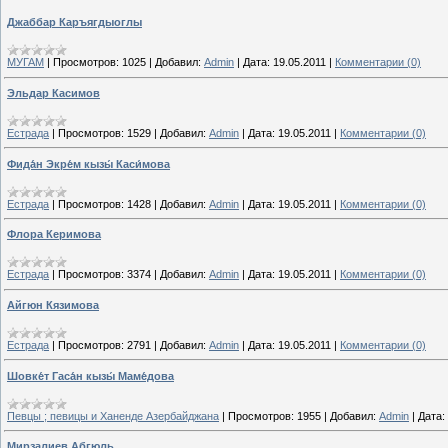
Джаббар Каръягдыоглы
МУГАМ
|
Просмотров:
1025
|
Добавил:
Admin
|
Дата:
19.05.2011
|
Комментарии (0)
Эльдар Касимов
Естрада
|
Просмотров:
1529
|
Добавил:
Admin
|
Дата:
19.05.2011
|
Комментарии (0)
Фида́н Экре́м кызы́ Каси́мова
Естрада
|
Просмотров:
1428
|
Добавил:
Admin
|
Дата:
19.05.2011
|
Комментарии (0)
Флора Керимова
Естрада
|
Просмотров:
3374
|
Добавил:
Admin
|
Дата:
19.05.2011
|
Комментарии (0)
Айгюн Кязимова
Естрада
|
Просмотров:
2791
|
Добавил:
Admin
|
Дата:
19.05.2011
|
Комментарии (0)
Шовке́т Гаса́н кызы́ Маме́дова
Певцы ; певицы и Ханенде Азербайджана
|
Просмотров:
1955
|
Добавил:
Admin
|
Дата:
Мирзалиев Абгюль