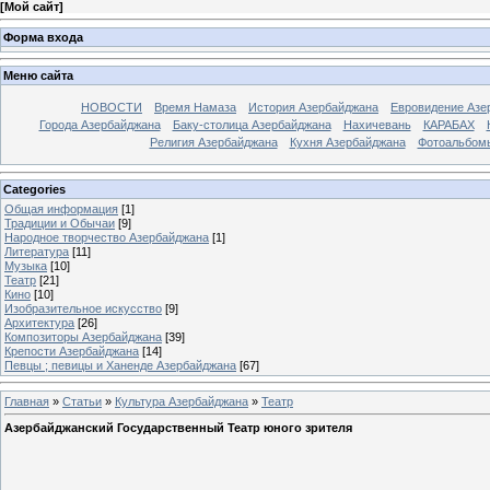
[
Мой сайт
]
Форма входа
Меню сайта
НОВОСТИ
Время Намаза
История Азербайджана
Евровидение Азе
Города Азербайджана
Баку-столица Азербайджана
Нахичевань
КАРАБАХ
Религия Азербайджана
Кухня Азербайджана
Фотоальбом
Categories
Общая информация
[1]
Традиции и Обычаи
[9]
Народное творчество Азербайджана
[1]
Литература
[11]
Музыка
[10]
Театр
[21]
Кино
[10]
Изобразительное искусство
[9]
Архитектура
[26]
Композиторы Азербайджана
[39]
Крепости Азербайджана
[14]
Певцы ; певицы и Ханенде Азербайджана
[67]
Главная
»
Статьи
»
Культура Азербайджана
»
Театр
Азербайджанский Государственный Театр юного зрителя