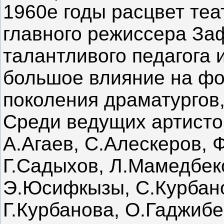
1960е годы расцвет теа
главного режиссера За
талантливого педагога 
большое влияние на ф
поколения драматургов,
Среди ведущих артистов
А.Агаев, С.Алескеров,
Г.Садыхов, Л.Мамедбеко
Э.Юсифкызы, С.Курбано
Г.Курбанова, О.Гаджибе