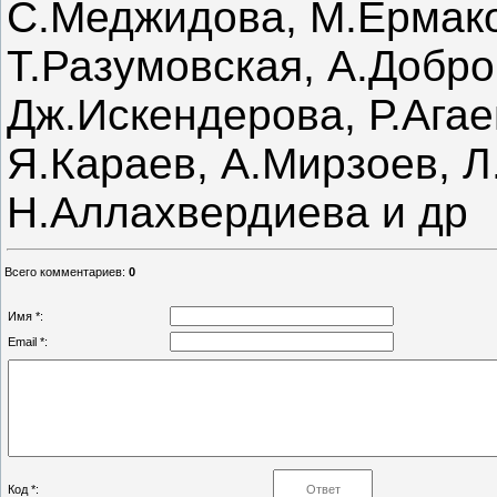
С.Меджидова, М.Ермако
Т.Разумовская, А.Добро
Дж.Искендерова, Р.Агае
Я.Караев, А.Мирзоев, Л
Н.Аллахвердиева и др
Всего комментариев
:
0
Имя *:
Email *:
Код *: