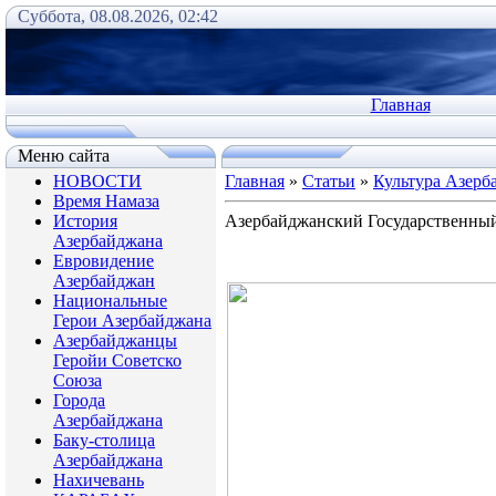
Суббота, 08.08.2026, 02:42
Главная
Меню сайта
НОВОСТИ
Главная
»
Статьи
»
Культура Азерб
Время Намаза
История
Азербайджанский Государственный
Азербайджана
Евровидение
Азербайджан
Национальные
Герои Азербайджана
Азербайджанцы
Геройи Советско
Союза
Города
Азербайджана
Баку-столица
Азербайджана
Нахичевань