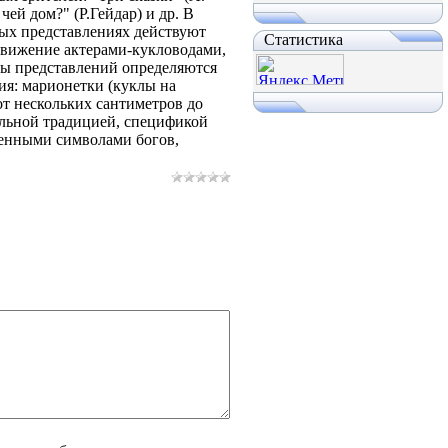
чей дом?" (Р.Гейдар) и др. В
ных представлениях действуют
Статистика
движение актерами-кукловодами,
ы представлений определяются
ия: марионетки (куклы на
от нескольких сантиметров до
альной традицией, спецификой
вленными символами богов,