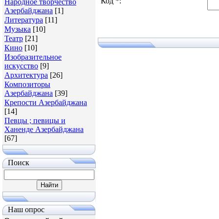
Код *:
Народное творчество
Азербайджана
[1]
Литература
[11]
Музыка
[10]
Театр
[21]
Кино
[10]
Изобразительное
искусство
[9]
Архитектура
[26]
Композиторы
Азербайджана
[39]
Крепости Азербайджана
[14]
Певцы ; певицы и
Ханенде Азербайджана
[67]
Поиск
Наш опрос