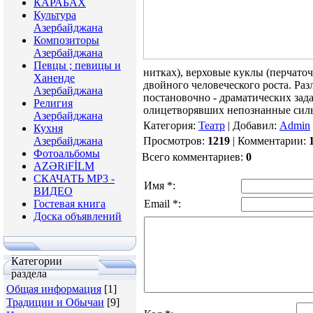
КАРАБАХ
Культура
Азербайджана
Композиторы
Азербайджана
Певцы ; певицы и
нитках), верховые куклы (перчато
Ханенде
двойного человеческого роста. Ра
Азербайджана
постановочно - драматических зада
Религия
олицетворявших непознанные сил
Азербайджана
Категория
:
Театр
|
Добавил
:
Admin
Кухня
Азербайджана
Просмотров
:
1219
|
Комментарии
:
Фотоальбомы
Всего комментариев
:
0
AZƏRiFİLM
СКАЧАТЬ МР3 -
Имя *:
ВИДЕО
Гостевая книга
Email *:
Доска объявлений
Категории
раздела
Общая информация
[1]
Традиции и Обычаи
[9]