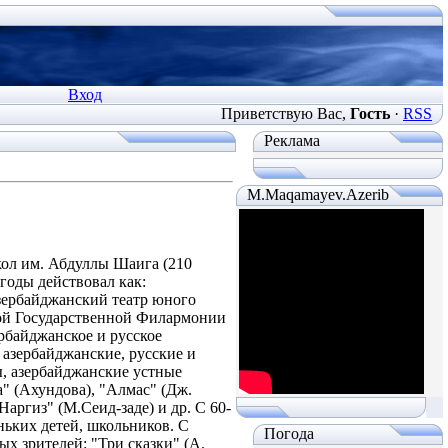
Вход
Приветствую Вас
,
Гость
·
RSS
Реклама
M.Maqamayev.Azerib
ол им. Абдуллы Шаига (210
 годы действовал как:
 Азербайджанский театр юного
кой Государственной Филармонии
ербайджанское и русское
 азербайджанские, русские и
ы, азербайджанские устные
" (Ахундова), "Алмас" (Дж.
Наргиз" (М.Сеид-заде) и др. С 60-
еньких детей, школьников. С
Погода
ых зрителей: "Три сказки" (А.