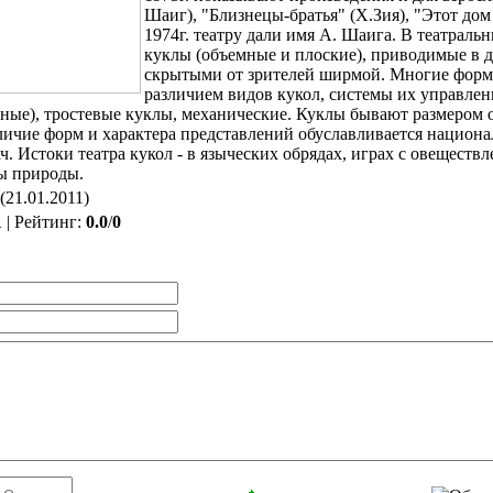
Шаиг), "Близнецы-братья" (Х.Зия), "Этот дом 
1974г. театру дали имя А. Шаига. В театраль
куклы (объемные и плоские), приводимые в 
скрытыми от зрителей ширмой. Многие форм
различием видов кукол, системы их управлен
чные), тростевые куклы, механические. Куклы бывают размером 
зличие форм и характера представлений обуславливается национ
ч. Истоки театра кукол - в языческих обрядах, играх с овещест
ы природы.
(21.01.2011)
1
|
Рейтинг
:
0.0
/
0