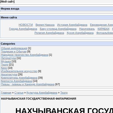
[
Мой сайт
]
Форма входа
Меню сайта
НОВОСТИ
Время Намаза
История Азербайджана
Евровидение Азе
Города Азербайджана
Баку-столица Азербайджана
Нахичевань
КАРАБАХ
Религия Азербайджана
Кухня Азербайджана
Фотоальбом
Categories
Общая информация
[1]
Традиции и Обычаи
[9]
Народное творчество Азербайджана
[1]
Литература
[11]
Музыка
[10]
Театр
[21]
Кино
[10]
Изобразительное искусство
[9]
Архитектура
[26]
Композиторы Азербайджана
[39]
Крепости Азербайджана
[14]
Певцы ; певицы и Ханенде Азербайджана
[67]
Главная
»
Статьи
»
Культура Азербайджана
»
Театр
НАХЧЫВАНСКАЯ ГОСУДАРСТВЕННАЯ ФИЛАРМОНИЯ
НАХЧЫВАНСКАЯ ГОСУ