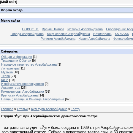
[
Мой сайт
]
Форма входа
Меню сайта
НОВОСТИ
Время Намаза
История Азербайджана
Евровидение Азе
Города Азербайджана
Баку-столица Азербайджана
Нахичевань
КАРАБАХ
Религия Азербайджана
Кухня Азербайджана
Фотоальбом
Categories
Общая информация
[1]
Традиции и Обычаи
[9]
Народное творчество Азербайджана
[1]
Литература
[11]
Музыка
[10]
Театр
[21]
Кино
[10]
Изобразительное искусство
[9]
Архитектура
[26]
Композиторы Азербайджана
[39]
Крепости Азербайджана
[14]
Певцы ; певицы и Ханенде Азербайджана
[67]
Главная
»
Статьи
»
Культура Азербайджана
»
Театр
Студия "Йуг" при Азербайджанском драматическом театре
Театральная студия «Йуг» была создана в 1989 г. при Азербайджанск
государственный статус. Сейчас в репертуаре театра свыше 60 спектак