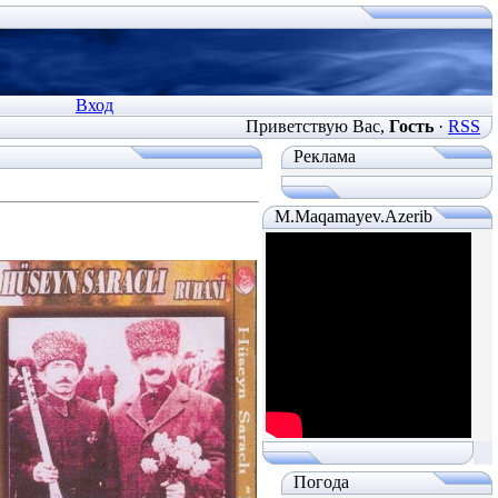
Вход
Приветствую Вас
,
Гость
·
RSS
Реклама
M.Maqamayev.Azerib
Погода