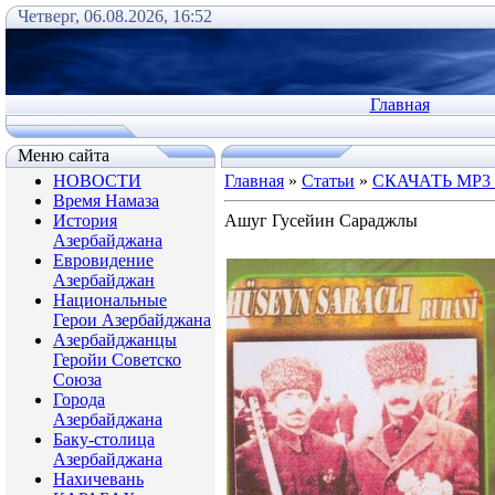
Четверг, 06.08.2026, 16:52
Главная
Меню сайта
НОВОСТИ
Главная
»
Статьи
»
СКАЧАТЬ МР3
Время Намаза
История
Ашуг Гусейин Сараджлы
Азербайджана
Евровидение
Азербайджан
Национальные
Герои Азербайджана
Азербайджанцы
Геройи Советско
Союза
Города
Азербайджана
Баку-столица
Азербайджана
Нахичевань