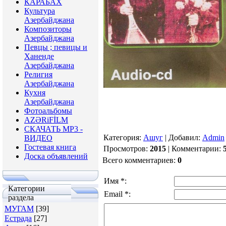
КАРАБАХ
Культура
Азербайджана
Композиторы
Азербайджана
Певцы ; певицы и
Ханенде
Азербайджана
Религия
Азербайджана
Кухня
Азербайджана
Фотоальбомы
AZƏRiFİLM
СКАЧАТЬ МР3 -
Категория
:
Ашуг
|
Добавил
:
Admin
ВИДЕО
Гостевая книга
Просмотров
:
2015
|
Комментарии
:
Доска объявлений
Всего комментариев
:
0
Имя *:
Категории
Email *:
раздела
МУГАМ
[39]
Естрада
[27]