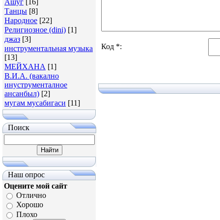
Ашуг
[16]
Танцы
[8]
Народное
[22]
Религиозное (dini)
[1]
джаз
[3]
Код *:
инструментальная музыка
[13]
МЕЙХАНА
[1]
В.И.А. (вакално
инуструменталное
ансанбыл)
[2]
мугам мусабигаси
[11]
Поиск
Наш опрос
Оцените мой сайт
Отлично
Хорошо
Плохо