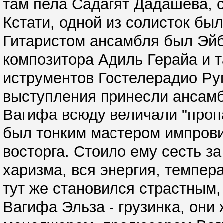
там пела Садагят Дадашева, 
Кстати, одной из солисток бы
Гитаристом ансамбля был Эйб
композитора Адиль Герайа и 
иструментов Гостелерадио Ру
выступления пpинесли ансамб
Вагифа всюду величали "проп
был тонким мастером импров
восторга. Стоило ему сесть за 
хаpизма, вся энеpгия, темпеp
тут же становился стpастным,
Вагифа Эльза - гpузинка, они