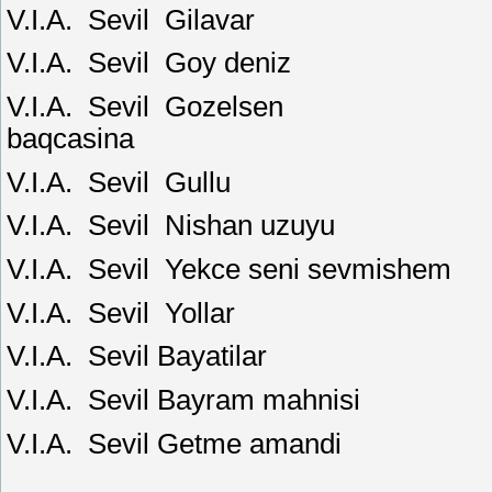
V.I.A.
Sevil
Gilavar
V.I.A.
Sevil
Goy deniz
V.I.A.
Sevil
Gozelsen
baqcasina
V.I.A.
Sevil
Gullu
V.I.A.
Sevil
Nishan uzuyu
V.I.A.
Sevil
Yekce seni sevmishem
V.I.A.
Sevil
Yollar
V.I.A.
Sevil Bayatilar
V.I.A.
Sevil Bayram mahnisi
V.I.A.
Sevil Getme amandi