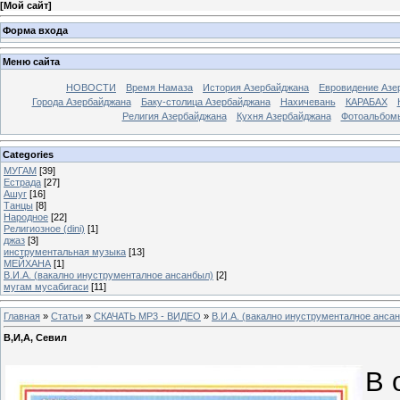
[
Мой сайт
]
Форма входа
Меню сайта
НОВОСТИ
Время Намаза
История Азербайджана
Евровидение Азе
Города Азербайджана
Баку-столица Азербайджана
Нахичевань
КАРАБАХ
Религия Азербайджана
Кухня Азербайджана
Фотоальбом
Categories
МУГАМ
[39]
Естрада
[27]
Ашуг
[16]
Танцы
[8]
Народное
[22]
Религиозное (dini)
[1]
джаз
[3]
инструментальная музыка
[13]
МЕЙХАНА
[1]
В.И.А. (вакално инуструменталное ансанбыл)
[2]
мугам мусабигаси
[11]
Главная
»
Статьи
»
СКАЧАТЬ МР3 - ВИДЕО
»
В.И.А. (вакално инуструменталное анса
В,И,А, Севил
В 