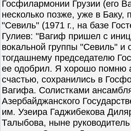
Госфилармонии Грузии (его Ва
несколько позже, уже в Баку, 
"Севиль" (1971 г., на базе Го
Гулиев: "Вагиф пpишел с ини
вокальной гpуппы "Севиль" и 
тогдашнему пpедседателю Го
ее одобpил. Я хоpошо помню а
счастью, сохpанились в Госфон
Вагифа. Солистками ансамбля
Азербайджанского Государств
им. Узеира Гаджибекова Диля
Талыбова, ныне руководитель