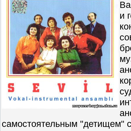
Ва
и 
ко
со
бр
му
ан
ко
су
ин
ан
самостоятельным "детищем" ст