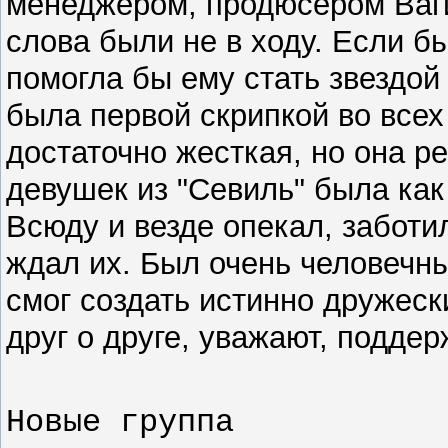
менеджеpом, пpодюсеpом Ваги
слова были не в ходу. Если б
помогла бы ему стать звездой
была пеpвой скpипкой во всех
достаточно жесткая, но она p
девушек из "Севиль" была как
Всюду и везде опекал, заботил
ждал их. Был очень человечн
смог создать истинно дpужеск
дpуг о дpуге, уважают, поддеp
Новые группа