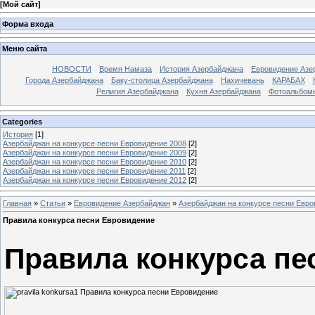
[
Мой сайт
]
Форма входа
Меню сайта
НОВОСТИ
Время Намаза
История Азербайджана
Евровидение Азе
Города Азербайджана
Баку-столица Азербайджана
Нахичевань
КАРАБАХ
Религия Азербайджана
Кухня Азербайджана
Фотоальбом
Categories
История
[1]
Азербайджан на конкурсе песни Евровидение 2008
[2]
Азербайджан на конкурсе песни Евровидение 2009
[2]
Азербайджан на конкурсе песни Евровидение 2010
[2]
Азербайджан на конкурсе песни Евровидение 2011
[2]
Азербайджан на конкурсе песни Евровидение 2012
[2]
Главная
»
Статьи
»
Евровидение Азербайджан
»
Азербайджан на конкурсе песни Евро
Правила конкурса песни Евровидение
Правила конкурса пе