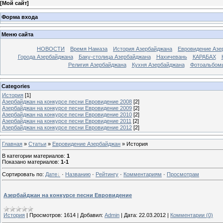
[
Мой сайт
]
Форма входа
Меню сайта
НОВОСТИ
Время Намаза
История Азербайджана
Евровидение Азе
Города Азербайджана
Баку-столица Азербайджана
Нахичевань
КАРАБАХ
Религия Азербайджана
Кухня Азербайджана
Фотоальбом
Categories
История
[1]
Азербайджан на конкурсе песни Евровидение 2008
[2]
Азербайджан на конкурсе песни Евровидение 2009
[2]
Азербайджан на конкурсе песни Евровидение 2010
[2]
Азербайджан на конкурсе песни Евровидение 2011
[2]
Азербайджан на конкурсе песни Евровидение 2012
[2]
Главная
»
Статьи
»
Евровидение Азербайджан
» История
В категории материалов
:
1
Показано материалов
:
1-1
Сортировать по
:
Дате
·
Названию
·
Рейтингу
·
Комментариям
·
Просмотрам
Азербайджан на конкурсе песни Евровидение
История
|
Просмотров:
1614
|
Добавил:
Admin
|
Дата:
22.03.2012
|
Комментарии (0)