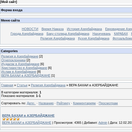
[
Мой сайт
]
Форма входа
Меню сайта
НОВОСТИ
Время Намаза
История Азербайджана
Евровидение Азе
Города Азербайджана
Баку-столица Азербайджана
Нахичевань
КАРАБАХ
Религия Азербайджана
Кухня Азербайджана
Фотоальбом
Categories
Религия в Азербайджане
[2]
Огнепоклонники
[2]
Иудаизм в Азербайджане
[6]
Христианство в Азербайджане
[6]
Ислам в Азербайджане
[8]
ВЕРА БАХАИ в АЗЕРБАЙДЖАНЕ
[1]
Главная
»
Статьи
»
Религия Азербайджана
» ВЕРА БАХАИ в АЗЕРБАЙДЖАНЕ
В категории материалов
:
1
Показано материалов
:
1-1
Сортировать по
:
Дате
·
Названию
·
Рейтингу
·
Комментариям
·
Просмотрам
ВЕРА БАХАИ в АЗЕРБАЙДЖАНЕ
ВЕРА БАХАИ в АЗЕРБАЙДЖАНЕ
|
Просмотров:
4365
|
Добавил:
Admin
|
Дата:
12.02.20