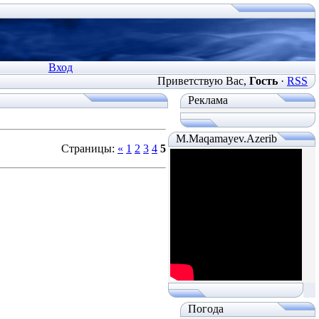
Вход
Приветствую Вас
,
Гость
·
RSS
Реклама
M.Maqamayev.Azerib
Страницы
:
«
1
2
3
4
5
Погода