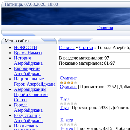
Пятница, 07.08.2026, 18:00
Главная
Меню сайта
НОВОСТИ
Главная
»
Статьи
» Города Азербай
Время Намаза
История
В разделе материалов
:
97
Азербайджана
Показано материалов
:
81-97
Евровидение
Азербайджан
Сумгаит
Национальные
Герои Азербайджана
Сумгаит
|
Просмотров:
7252
|
Доба
Азербайджанцы
Геройи Советско
Тауз
Союза
Города
Тауз
|
Просмотров:
5938
|
Добавил:
Азербайджана
Баку-столица
Тертер
Азербайджана
Нахичевань
Тертер
|
Просмотров:
4315
|
Добави