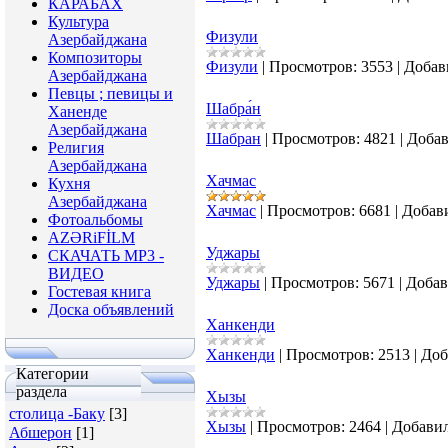
КАРАБАХ
Культура
Физули
Азербайджана
Композиторы
Физули
|
Просмотров:
3553
|
Добав
Азербайджана
Певцы ; певицы и
Шабра́н
Ханенде
Азербайджана
Шабран
|
Просмотров:
4821
|
Добав
Религия
Азербайджана
Хачмас
Кухня
Азербайджана
Хачмас
|
Просмотров:
6681
|
Добав
Фотоальбомы
AZƏRiFİLM
Уджары
СКАЧАТЬ МР3 -
ВИДЕО
Уджары
|
Просмотров:
5671
|
Добав
Гостевая книга
Доска объявлений
Ханкенди
Ханкенди
|
Просмотров:
2513
|
Доб
Категории
раздела
Хызы
столица -Баку
[3]
Хызы
|
Просмотров:
2464
|
Добавил
Абшерон
[1]