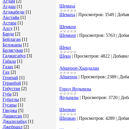
Агдам
[2]
Шемаха́
Агдаш
[1]
Агджабеди
[1]
Шемаха
|
Просмотров:
3549
|
Добав
Акстафа
[1]
Астара
[1]
Шемкир
Ахсу
[1]
Барда
[2]
Шeмкир
|
Просмотров:
5763
|
Доба
Бейлаган
[1]
Белоканы
[1]
Шеки
Билясувар
[1]
Гаджигабул
[3]
Шеки
|
Просмотров:
4822
|
Добавил
Габала
[1]
Газах
[4]
Абшерон-Хырдалан
Гах
[2]
Абшерон
|
Просмотров:
2389
|
Доба
Геокчай
[1]
Геранбой
[1]
Гобустан
[2]
Город Ярдымлы
Губа
[2]
Ярдымлы
|
Просмотров:
3720
|
Доб
Губатлы
[1]
Гусары
[1]
Ширван
Гянджа
[5]
Дашкесан
[1]
Ширван
|
Просмотров:
4289
|
Доба
Джалилабад
[1]
Джебраил
[2]