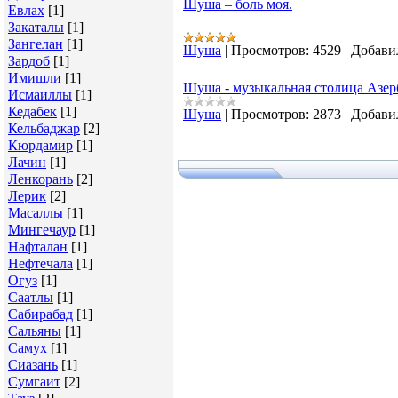
Шуша – боль моя.
Евлах
[1]
Закаталы
[1]
Зангелан
[1]
Шуша
|
Просмотров:
4529
|
Добави
Зардоб
[1]
Имишли
[1]
Шуша - музыкальная столица Азе
Исмаиллы
[1]
Кедабек
[1]
Шуша
|
Просмотров:
2873
|
Добави
Кельбаджар
[2]
Кюрдамир
[1]
Лачин
[1]
Ленкорань
[2]
Лерик
[2]
Масаллы
[1]
Мингечаур
[1]
Нафталан
[1]
Нефтечала
[1]
Огуз
[1]
Саатлы
[1]
Сабирабад
[1]
Сальяны
[1]
Самух
[1]
Сиазань
[1]
Сумгаит
[2]