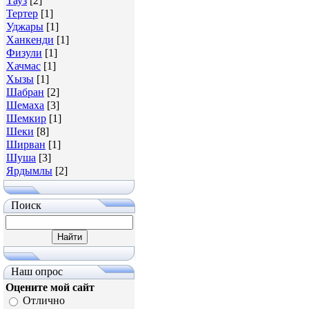
Тауз
[2]
Тертер
[1]
Уджары
[1]
Ханкенди
[1]
Физули
[1]
Хачмас
[1]
Хызы
[1]
Шабран
[2]
Шемаха
[3]
Шeмкир
[1]
Шеки
[8]
Ширван
[1]
Шуша
[3]
Ярдымлы
[2]
Поиск
Наш опрос
Оцените мой сайт
Отлично