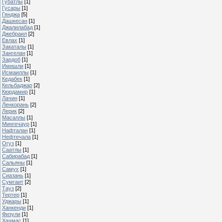
Губатлы
[1]
Гусары
[1]
Гянджа
[5]
Дашкесан
[1]
Джалилабад
[1]
Джебраил
[2]
Евлах
[1]
Закаталы
[1]
Зангелан
[1]
Зардоб
[1]
Имишли
[1]
Исмаиллы
[1]
Кедабек
[1]
Кельбаджар
[2]
Кюрдамир
[1]
Лачин
[1]
Ленкорань
[2]
Лерик
[2]
Масаллы
[1]
Мингечаур
[1]
Нафталан
[1]
Нефтечала
[1]
Огуз
[1]
Саатлы
[1]
Сабирабад
[1]
Сальяны
[1]
Самух
[1]
Сиазань
[1]
Сумгаит
[2]
Тауз
[2]
Тертер
[1]
Уджары
[1]
Ханкенди
[1]
Физули
[1]
Хачмас
[1]