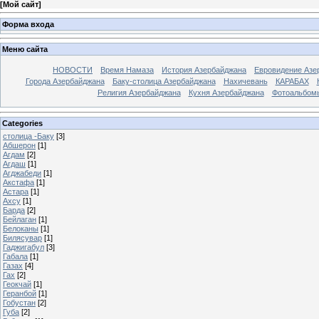
[
Мой сайт
]
Форма входа
Меню сайта
НОВОСТИ
Время Намаза
История Азербайджана
Евровидение Азе
Города Азербайджана
Баку-столица Азербайджана
Нахичевань
КАРАБАХ
Религия Азербайджана
Кухня Азербайджана
Фотоальбом
Categories
столица -Баку
[3]
Абшерон
[1]
Агдам
[2]
Агдаш
[1]
Агджабеди
[1]
Акстафа
[1]
Астара
[1]
Ахсу
[1]
Барда
[2]
Бейлаган
[1]
Белоканы
[1]
Билясувар
[1]
Гаджигабул
[3]
Габала
[1]
Газах
[4]
Гах
[2]
Геокчай
[1]
Геранбой
[1]
Гобустан
[2]
Губа
[2]