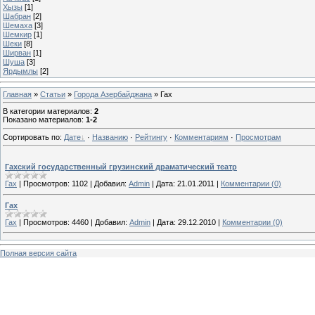
Хызы
[1]
Шабран
[2]
Шемаха
[3]
Шeмкир
[1]
Шеки
[8]
Ширван
[1]
Шуша
[3]
Ярдымлы
[2]
Главная
»
Статьи
»
Города Азербайджана
» Гах
В категории материалов
:
2
Показано материалов
:
1-2
Сортировать по
:
Дате
·
Названию
·
Рейтингу
·
Комментариям
·
Просмотрам
Гахский государственный грузинский драматический театр
Гах
|
Просмотров:
1102
|
Добавил:
Admin
|
Дата:
21.01.2011
|
Комментарии (0)
Гах
Гах
|
Просмотров:
4460
|
Добавил:
Admin
|
Дата:
29.12.2010
|
Комментарии (0)
Полная версия сайта