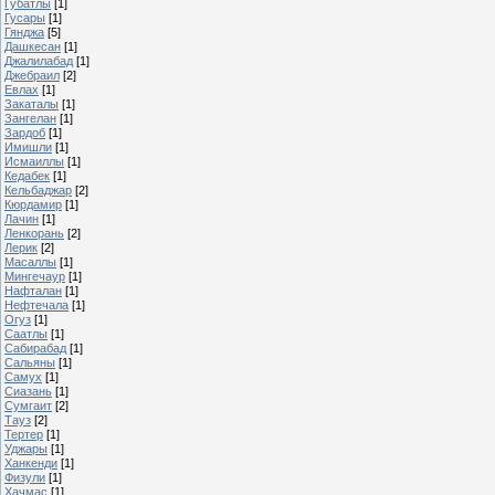
Губатлы
[1]
Гусары
[1]
Гянджа
[5]
Дашкесан
[1]
Джалилабад
[1]
Джебраил
[2]
Евлах
[1]
Закаталы
[1]
Зангелан
[1]
Зардоб
[1]
Имишли
[1]
Исмаиллы
[1]
Кедабек
[1]
Кельбаджар
[2]
Кюрдамир
[1]
Лачин
[1]
Ленкорань
[2]
Лерик
[2]
Масаллы
[1]
Мингечаур
[1]
Нафталан
[1]
Нефтечала
[1]
Огуз
[1]
Саатлы
[1]
Сабирабад
[1]
Сальяны
[1]
Самух
[1]
Сиазань
[1]
Сумгаит
[2]
Тауз
[2]
Тертер
[1]
Уджары
[1]
Ханкенди
[1]
Физули
[1]
Хачмас
[1]