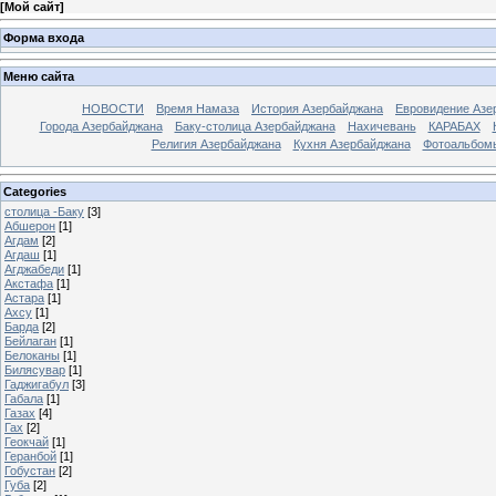
[
Мой сайт
]
Форма входа
Меню сайта
НОВОСТИ
Время Намаза
История Азербайджана
Евровидение Азе
Города Азербайджана
Баку-столица Азербайджана
Нахичевань
КАРАБАХ
Религия Азербайджана
Кухня Азербайджана
Фотоальбом
Categories
столица -Баку
[3]
Абшерон
[1]
Агдам
[2]
Агдаш
[1]
Агджабеди
[1]
Акстафа
[1]
Астара
[1]
Ахсу
[1]
Барда
[2]
Бейлаган
[1]
Белоканы
[1]
Билясувар
[1]
Гаджигабул
[3]
Габала
[1]
Газах
[4]
Гах
[2]
Геокчай
[1]
Геранбой
[1]
Гобустан
[2]
Губа
[2]