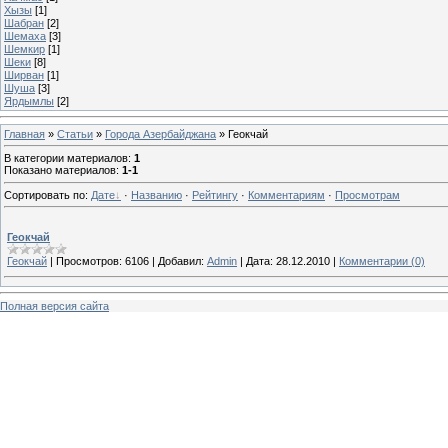
Хызы
[1]
Шабран
[2]
Шемаха
[3]
Шeмкир
[1]
Шеки
[8]
Ширван
[1]
Шуша
[3]
Ярдымлы
[2]
Главная
»
Статьи
»
Города Азербайджана
» Геокчай
В категории материалов
:
1
Показано материалов
:
1-1
Сортировать по
:
Дате
·
Названию
·
Рейтингу
·
Комментариям
·
Просмотрам
Геокчай
Геокчай
|
Просмотров:
6106
|
Добавил:
Admin
|
Дата:
28.12.2010
|
Комментарии (0)
Полная версия сайта