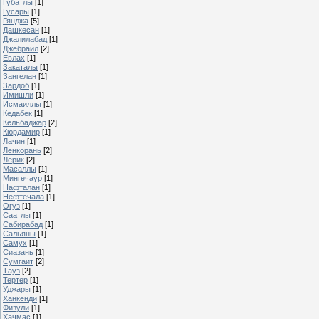
Губатлы
[1]
Гусары
[1]
Гянджа
[5]
Дашкесан
[1]
Джалилабад
[1]
Джебраил
[2]
Евлах
[1]
Закаталы
[1]
Зангелан
[1]
Зардоб
[1]
Имишли
[1]
Исмаиллы
[1]
Кедабек
[1]
Кельбаджар
[2]
Кюрдамир
[1]
Лачин
[1]
Ленкорань
[2]
Лерик
[2]
Масаллы
[1]
Мингечаур
[1]
Нафталан
[1]
Нефтечала
[1]
Огуз
[1]
Саатлы
[1]
Сабирабад
[1]
Сальяны
[1]
Самух
[1]
Сиазань
[1]
Сумгаит
[2]
Тауз
[2]
Тертер
[1]
Уджары
[1]
Ханкенди
[1]
Физули
[1]
Хачмас
[1]