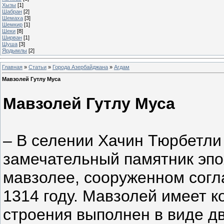
Хызы
[1]
Шабран
[2]
Шемаха
[3]
Шeмкир
[1]
Шеки
[8]
Ширван
[1]
Шуша
[3]
Ярдымлы
[2]
Главная
»
Статьи
»
Города Азербайджана
»
Агдам
Мавзолей Гутлу Муса
Мавзолей Гутлу Муса
– В селении Хачин Тюрбетли
замечательный памятник эпо
мавзолее, сооруженном согл
1314 году. Мавзолей имеет 
строения выполнен в виде д