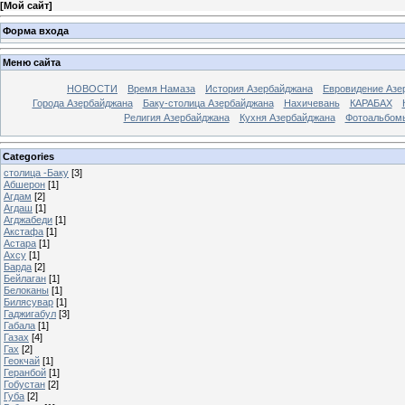
[
Мой сайт
]
Форма входа
Меню сайта
НОВОСТИ
Время Намаза
История Азербайджана
Евровидение Азе
Города Азербайджана
Баку-столица Азербайджана
Нахичевань
КАРАБАХ
Религия Азербайджана
Кухня Азербайджана
Фотоальбом
Categories
столица -Баку
[3]
Абшерон
[1]
Агдам
[2]
Агдаш
[1]
Агджабеди
[1]
Акстафа
[1]
Астара
[1]
Ахсу
[1]
Барда
[2]
Бейлаган
[1]
Белоканы
[1]
Билясувар
[1]
Гаджигабул
[3]
Габала
[1]
Газах
[4]
Гах
[2]
Геокчай
[1]
Геранбой
[1]
Гобустан
[2]
Губа
[2]