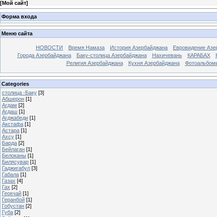
[
Мой сайт
]
Форма входа
Меню сайта
НОВОСТИ
Время Намаза
История Азербайджана
Евровидение Азе
Города Азербайджана
Баку-столица Азербайджана
Нахичевань
КАРАБАХ
Религия Азербайджана
Кухня Азербайджана
Фотоальбом
Categories
столица -Баку
[3]
Абшерон
[1]
Агдам
[2]
Агдаш
[1]
Агджабеди
[1]
Акстафа
[1]
Астара
[1]
Ахсу
[1]
Барда
[2]
Бейлаган
[1]
Белоканы
[1]
Билясувар
[1]
Гаджигабул
[3]
Габала
[1]
Газах
[4]
Гах
[2]
Геокчай
[1]
Геранбой
[1]
Гобустан
[2]
Губа
[2]