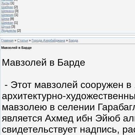
Хызы
[1]
Шабран
[2]
Шемаха
[3]
Шeмкир
[1]
Шеки
[8]
Ширван
[1]
Шуша
[3]
Ярдымлы
[2]
Главная
»
Статьи
»
Города Азербайджана
»
Барда
Мавзолей в Барде
Мавзолей в Барде
- Этот мавзолей сооружен в 
архитектурно-художественны
мавзолею в селении Гарабаг
является Ахмед ибн Эйюб ал
свидетельствует надпись, р