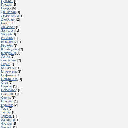
Губатлы
[1]
Гусары
[1]
Гянджа
[5]
Дашкесан
[1]
Джалилабад
[1]
Джебраил
[2]
Евлах
[1]
Закаталы
[1]
Зангелан
[1]
Зардоб
[1]
Имишли
[1]
Исмаиллы
[1]
Кедабек
[1]
Кельбаджар
[2]
Кюрдамир
[1]
Лачин
[1]
Ленкорань
[2]
Лерик
[2]
Масаллы
[1]
Мингечаур
[1]
Нафталан
[1]
Нефтечала
[1]
Огуз
[1]
Саатлы
[1]
Сабирабад
[1]
Сальяны
[1]
Самух
[1]
Сиазань
[1]
Сумгаит
[2]
Тауз
[2]
Тертер
[1]
Уджары
[1]
Ханкенди
[1]
Физули
[1]
Хачмас
[1]