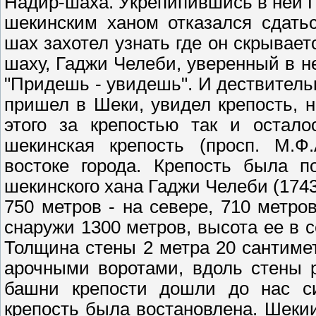
Надир-шаха. Укрепипившись в ней Г
шекинским ханом отказался сдать
шах захотел узнать где он скрывает
шаху, Гаджи Челеби, уверенный в н
"Придешь - увидешь". И дествитель
пришел в Шеки, увидел крепость, н
этого за крепостью так и остало
шекинская крепость (просп. М.Ф.
востоке города. Крепость была п
шекинского хана Гаджи Челеби (1743
750 метров - на севере, 710 метро
снаружи 1300 метров, высота ее в с
Толщина стены 2 метра 20 сантимет
арочными воротами, вдоль стены 
башни крепости дошли до нас си
крепость была востановлена. Шеки