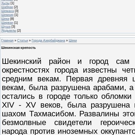
Хызы
[1]
Шабран
[2]
Шемаха
[3]
Шeмкир
[1]
Шеки
[8]
Ширван
[1]
Шуша
[3]
Ярдымлы
[2]
Главная
»
Статьи
»
Города Азербайджана
»
Шеки
Шекинская крепость
Шекинский район
и город сам б
окрестностях города известны че
средним векам. Первая древняя ш
векам, была разрушена арабами, а
остались в городе только обломки
XIV - XV веков, была разрушена 
шахом Тахмасибом. Развалины этой
безмолвные свидетели героичес
народа против иноземных оккупанто