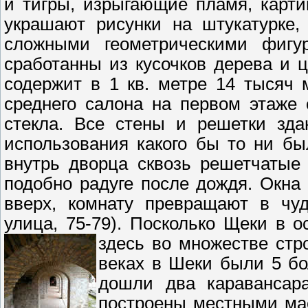
и тигры, изрыгающие пламя, карт
украшают рисунки на штукатурке,
сложными геометрическими фигу
сработанны из кусочков дерева и 
содержит в 1 кв. метре 14 тысяч 
среднего салона на первом этаже 
стекла. Все стены и решетки зда
использования какого бы то ни б
внутрь дворца сквозь решетчатые
подобно радуге после дождя. Окна
вверх, комнату превращают в чуд
улица, 75-79). Посколько Щеки в 
здесь во множестве ст
веках в Шеки были 5 бо
дошли два каравансар
построены местными мас