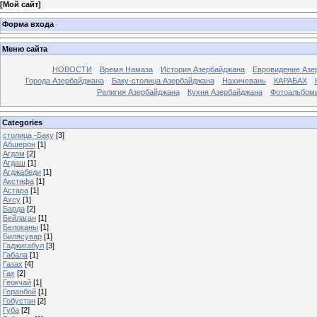
[
Мой сайт
]
Форма входа
Меню сайта
НОВОСТИ
Время Намаза
История Азербайджана
Евровидение Азе
Города Азербайджана
Баку-столица Азербайджана
Нахичевань
КАРАБАХ
Религия Азербайджана
Кухня Азербайджана
Фотоальбом
Categories
столица -Баку
[3]
Абшерон
[1]
Агдам
[2]
Агдаш
[1]
Агджабеди
[1]
Акстафа
[1]
Астара
[1]
Ахсу
[1]
Барда
[2]
Бейлаган
[1]
Белоканы
[1]
Билясувар
[1]
Гаджигабул
[3]
Габала
[1]
Газах
[4]
Гах
[2]
Геокчай
[1]
Геранбой
[1]
Гобустан
[2]
Губа
[2]