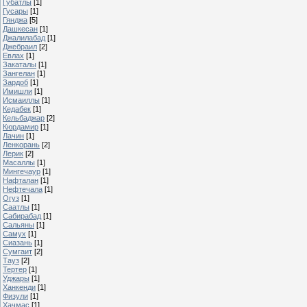
Губатлы
[1]
Гусары
[1]
Гянджа
[5]
Дашкесан
[1]
Джалилабад
[1]
Джебраил
[2]
Евлах
[1]
Закаталы
[1]
Зангелан
[1]
Зардоб
[1]
Имишли
[1]
Исмаиллы
[1]
Кедабек
[1]
Кельбаджар
[2]
Кюрдамир
[1]
Лачин
[1]
Ленкорань
[2]
Лерик
[2]
Масаллы
[1]
Мингечаур
[1]
Нафталан
[1]
Нефтечала
[1]
Огуз
[1]
Саатлы
[1]
Сабирабад
[1]
Сальяны
[1]
Самух
[1]
Сиазань
[1]
Сумгаит
[2]
Тауз
[2]
Тертер
[1]
Уджары
[1]
Ханкенди
[1]
Физули
[1]
Хачмас
[1]