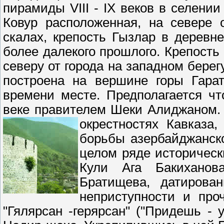
пирамиды VIII - IX веков в селени
Ковур расположенная, на севере 
скалах, крепость Гызлар в деревн
более далекого прошлого. Крепость 
северу от города на западном берег
построена на вершине горы Гарат
времени месте. Предполагается ч
веке правителем Шеки Алиджаном. В
окрестностях Кавказа
борьбы азербайджанск
целом ряде историческ
Кули Ага Бакиханов
Братищева, датирова
неприступности и про
"Гялярсан -герярсан" ("Придешь -