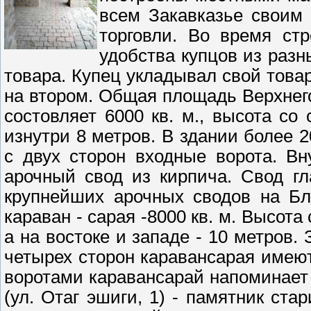
всем Закавказье своим 
торговли. Во время ст
удобства купцов из разн
товара. Купец укладывал свой товар
на втором. Общая площадь Верхнего
состовляет 6000 кв. м., высота со
изнутри 8 метров. В здании более 
с двух сторон входные ворота. Вн
арочный свод из кирпича. Свод г
крупнейших арочных сводов на Б
караван - сарая -8000 кв. м. Высота
а на востоке и западе - 10 метров.
четырех сторон каравансарая имею
воротами каравансарай напоминает
(ул. Отаг эшиги, 1) - памятник ста