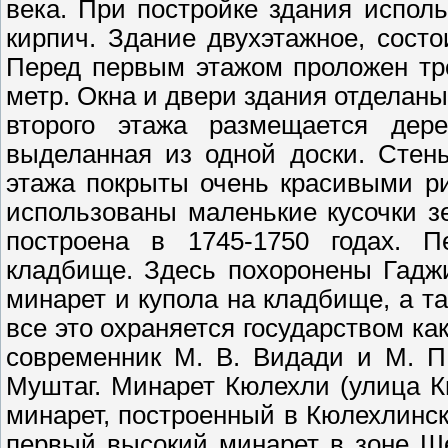
века. При постройке здания испол
кирпич. Здание двухэтажное, состо
Перед первым этажом проложен тр
метр. Окна и двери здания отделаны 
второго этажа размещается дер
выделанная из одной доски. Стен
этажа покрыты очень красивыми р
использованы маленькие кусочки з
построена в 1745-1750 годах. П
кладбище. Здесь похоронены Гадж
минарет и купола на кладбище, а т
все это охраняется государством ка
современник М. В. Видади и М. П
Муштаг. Минарет Кюлехли (улица Кю
минарет, построенный в Кюлехлинск
первый высокий минарет в зоне Шек