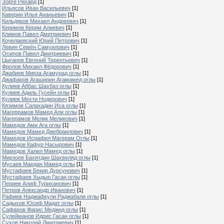
Зорге Рихард
[1]
Ильясов Иван Васильевич
[1]
Каверин Илья Ананьевич
[1]
Кильдяков Михаил Андреевич
[1]
Керимов Керим Алиевич
[1]
Климов Павел Дмитриевич
[1]
Кочелаевский Юрий Петрович
[1]
Левин Семён Самуилович
[1]
Осипов Павел Дмитриевич
[1]
Цыганов Евгений Терентьевич
[1]
Фролов Михаил Фёдорович
[1]
Джабиев Мирза Агамурад оглы
[1]
Джафаров Агаширин Агамамед оглы
[1]
Кулиев Аббас Шахбаз оглы
[1]
Кулиев Адиль Гусейн оглы
[1]
Кулиев Мехти Нодерович
[1]
Кязимов Салахадин Иса оглы
[1]
Магеррамов Мамед Али оглы
[1]
Магерамов Мелик Меликович
[1]
Мамедов Ами Ага оглы
[1]
Мамедов Мамед Джебраилович
[1]
Мамедов Исрафил Магерам Оглы
[1]
Мамедов Кафур Насырович
[1]
Мамедов Халил Мамед оглы
[1]
Мирзоев Бахятдин Шахвеляд оглы
[1]
Мусаев Мардан Мамед оглы
[1]
Мустафаев Бекир Дурсунович
[1]
Мустафаев Хыдыр Гасан оглы
[1]
Периев Алиф Туриханович
[1]
Петров Александр Иванович
[1]
Рафиев Наджафкули Раджабали оглы
[1]
Садыхов Юсиф Мадат оглы
[1]
Сафаров Фарис Меджид оглы
[1]
Сулейманов Идрис Гасан оглы
[1]
Сухов Николай Дмитриевич
[1]