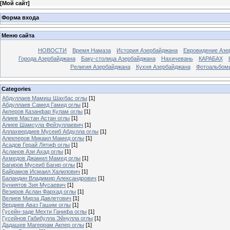
[
Мой сайт
]
Форма входа
Меню сайта
НОВОСТИ
Время Намаза
История Азербайджана
Евровидение Азе
Города Азербайджана
Баку-столица Азербайджана
Нахичевань
КАРАБАХ
Религия Азербайджана
Кухня Азербайджана
Фотоальбом
Categories
Абдуллаев Мамиш Шахбас оглы
[1]
Абдуллаев Самед Гамид оглы
[1]
Акперов Казанфар Кулам оглы
[1]
Алиев Мастан Астан оглы
[1]
Алиев Шамсула Фейзуллаевич
[1]
Аллахвердиев Мусеиб Абдулла оглы
[1]
Алекперов Микаил Мамед оглы
[1]
Асадов Герай Лятиф оглы
[1]
Асланов Ази Ахад оглы
[1]
Ахмедов Джамил Мамед оглы
[1]
Багиров Мусеиб Багир оглы
[1]
Байрамов Исмаил Халилович
[1]
Баландин Владимир Александрович
[1]
Буниятов Зия Мусаевич
[1]
Везиров Аслан Фархад оглы
[1]
Велиев Мирза Давлетович
[1]
Вердиев Аваз Гашим оглы
[1]
Гусейн-заде Мехти Ганифа оглы
[1]
Гусейнов Габибулла Эйнулла оглы
[1]
Дадашев Магеррам Акпер оглы
[1]