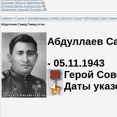
Шахнович Моисей Давидович
[1]
Шукюров Ширин Агабала оглы
[1]
Шевердяев Николай Петрович.
[1]
Главная
»
Статьи
»
Азербайджанцы Геройи Советско Союза
»
Абдуллаев Самед Гамид
Абдуллаев Самед Гамид оглы
Абдуллаев С
- 05.11.1943
Герой Сов
Даты ука