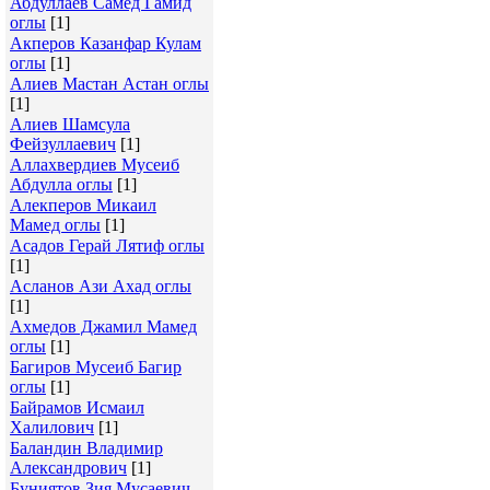
Абдуллаев Самед Гамид
оглы
[1]
Акперов Казанфар Кулам
оглы
[1]
Алиев Мастан Астан оглы
[1]
Алиев Шамсула
Фейзуллаевич
[1]
Аллахвердиев Мусеиб
Абдулла оглы
[1]
Алекперов Микаил
Мамед оглы
[1]
Асадов Герай Лятиф оглы
[1]
Асланов Ази Ахад оглы
[1]
Ахмедов Джамил Мамед
оглы
[1]
Багиров Мусеиб Багир
оглы
[1]
Байрамов Исмаил
Халилович
[1]
Баландин Владимир
Александрович
[1]
Буниятов Зия Мусаевич