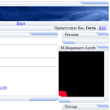
Вход
Приветствую Вас
,
Гость
·
RSS
Реклама
M.Maqamayev.Azerib
 (0)
Погода