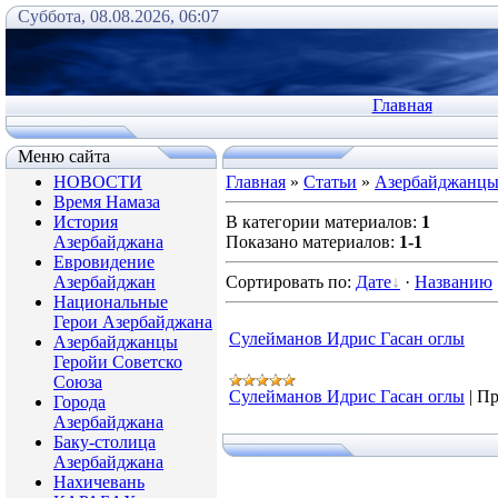
Суббота, 08.08.2026, 06:07
Главная
Меню сайта
НОВОСТИ
Главная
»
Статьи
»
Азербайджанцы
Время Намаза
История
В категории материалов
:
1
Азербайджана
Показано материалов
:
1-1
Евровидение
Азербайджан
Сортировать по
:
Дате
·
Названию
Национальные
Герои Азербайджана
Сулейманов Идрис Гасан оглы
Азербайджанцы
Геройи Советско
Союза
Сулейманов Идрис Гасан оглы
|
Пр
Города
Азербайджана
Баку-столица
Азербайджана
Нахичевань