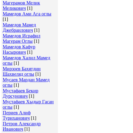
Магерамов Мелик
Меликович
[1]
Мамедов Ами Ага оглы
[1]
Мамедов Мамед
Джебраилович
[1]
Мамедов Исрафил
Магерам Оглы
[1]
Мамедов Кафур
Насырович
[1]
Мамедов Халил Мамед
оглы
[1]
Мирзоев Бахятдин
Шахвеляд оглы
[1]
Мусаев Мардан Мамед
оглы
[1]
Мустафаев Бекир
Дурсунович
[1]
Мустафаев Хыдыр Гасан
оглы
[1]
Периев Алиф
Туриханович
[1]
Петров Александр
Иванович
[1]