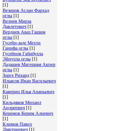
[1]
Везиров Аслан Фархад
оглы
[1]
Велиев Мирза
Давлетович
[1]
Вердиев Аваз Гашим
оглы
[1]
Гусейн-заде Мехти
Ганифа оглы
[1]
Гусейнов Габибулла
Эйнулла оглы
[1]
Дадашев Магеррам Акпер
оглы
[1]
Зорге Рихард
[1]
Ильясов Иван Васильевич
[1]
Каверин Илья Ананьевич
[1]
Кильдяков Михаил
Андреевич
[1]
Керимов Керим Алиевич
[1]
Климов Павел
Дмитриевич
[1]