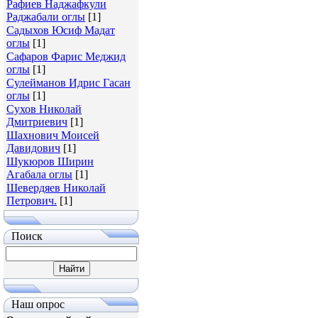
Рафиев Наджафкули
Раджабали оглы
[1]
Садыхов Юсиф Мадат
оглы
[1]
Сафаров Фарис Меджид
оглы
[1]
Сулейманов Идрис Гасан
оглы
[1]
Сухов Николай
Дмитриевич
[1]
Шахнович Моисей
Давидович
[1]
Шукюров Ширин
Агабала оглы
[1]
Шевердяев Николай
Петрович.
[1]
Поиск
Наш опрос