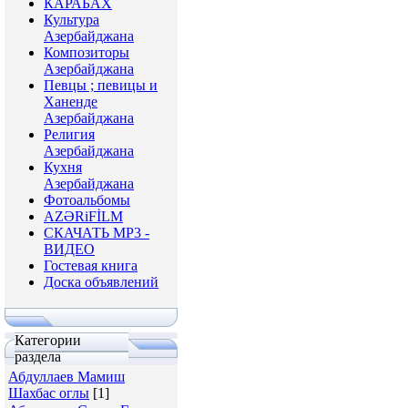
КАРАБАХ
Культура
Азербайджана
Композиторы
Азербайджана
Певцы ; певицы и
Ханенде
Азербайджана
Религия
Азербайджана
Кухня
Азербайджана
Фотоальбомы
AZƏRiFİLM
СКАЧАТЬ МР3 -
ВИДЕО
Гостевая книга
Доска объявлений
Категории
раздела
Абдуллаев Мамиш
Шахбас оглы
[1]