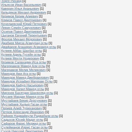
Зорге Рихард
[1]
Ильясов Иван Васильевич
[1]
Каверин Илья Ананьевич
[1]
Кильдяков Михаил Андреевич
[1]
Керимов Керим Алиевич
[1]
Климов Павел Дмитриевич
[1]
Кочелаевский Юрий Петрович
[1]
Левин Семён Самуилович
[1]
Осипов Павел Дмитриевич
[1]
Цыганов Евгений Терентьевич
[1]
Фролов Михаил Фёдорович
[1]
Джабиев Мирза Агамурад оглы
[1]
Джафаров Агаширин Агамамед оглы
[1]
Кулиев Аббас Шахбаз оглы
[1]
Кулиев Адиль Гусейн оглы
[1]
Кулиев Мехти Нодерович
[1]
Кязимов Салахадин Иса оглы
[1]
Магеррамов Мамед Али оглы
[1]
Магерамов Мелик Меликович
[1]
Мамедов Ами Ага оглы
[1]
Мамедов Мамед Джебраилович
[1]
Мамедов Исрафил Магерам Оглы
[1]
Мамедов Кафур Насырович
[1]
Мамедов Халил Мамед оглы
[1]
Мирзоев Бахятдин Шахвеляд оглы
[1]
Мусаев Мардан Мамед оглы
[1]
Мустафаев Бекир Дурсунович
[1]
Мустафаев Хыдыр Гасан оглы
[1]
Периев Алиф Туриханович
[1]
Петров Александр Иванович
[1]
Рафиев Наджафкули Раджабали оглы
[1]
Садыхов Юсиф Мадат оглы
[1]
Сафаров Фарис Меджид оглы
[1]
Сулейманов Идрис Гасан оглы
[1]
Сухов Николай Дмитриевич
[1]