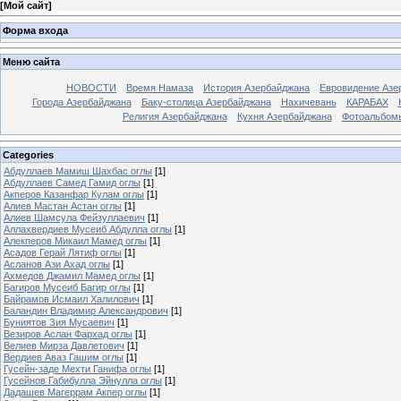
[
Мой сайт
]
Форма входа
Меню сайта
НОВОСТИ
Время Намаза
История Азербайджана
Евровидение Азе
Города Азербайджана
Баку-столица Азербайджана
Нахичевань
КАРАБАХ
Религия Азербайджана
Кухня Азербайджана
Фотоальбом
Categories
Абдуллаев Мамиш Шахбас оглы
[1]
Абдуллаев Самед Гамид оглы
[1]
Акперов Казанфар Кулам оглы
[1]
Алиев Мастан Астан оглы
[1]
Алиев Шамсула Фейзуллаевич
[1]
Аллахвердиев Мусеиб Абдулла оглы
[1]
Алекперов Микаил Мамед оглы
[1]
Асадов Герай Лятиф оглы
[1]
Асланов Ази Ахад оглы
[1]
Ахмедов Джамил Мамед оглы
[1]
Багиров Мусеиб Багир оглы
[1]
Байрамов Исмаил Халилович
[1]
Баландин Владимир Александрович
[1]
Буниятов Зия Мусаевич
[1]
Везиров Аслан Фархад оглы
[1]
Велиев Мирза Давлетович
[1]
Вердиев Аваз Гашим оглы
[1]
Гусейн-заде Мехти Ганифа оглы
[1]
Гусейнов Габибулла Эйнулла оглы
[1]
Дадашев Магеррам Акпер оглы
[1]