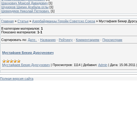
Шахнович Моисей Давидович
[1]
Шукюров Ширин Агабала оглы
[1]
Шевердяев Николай Петрович.
[1]
Главная
»
Статьи
»
Азербайджанцы Геройи Советско Союза
» Мустафаев Бекир Дурс
В категории материалов
:
1
Показано материалов
:
1-1
Сортировать по
:
Дате
·
Названию
·
Рейтингу
·
Комментариям
·
Просмотрам
Мустафаев Бекир Дурсунович
Мустафаев Бекир Дурсунович
|
Просмотров:
1114
|
Добавил:
Admin
|
Дата:
15.06.2011
Полная версия сайта