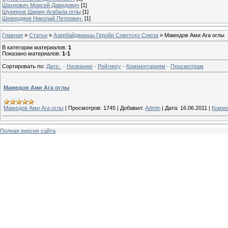
Шахнович Моисей Давидович
[1]
Шукюров Ширин Агабала оглы
[1]
Шевердяев Николай Петрович.
[1]
Главная
»
Статьи
»
Азербайджанцы Геройи Советско Союза
» Мамедов Ами Ага оглы
В категории материалов
:
1
Показано материалов
:
1-1
Сортировать по
:
Дате
·
Названию
·
Рейтингу
·
Комментариям
·
Просмотрам
Мамедов Ами Ага оглы
Мамедов Ами Ага оглы
|
Просмотров:
1745
|
Добавил:
Admin
|
Дата:
16.06.2011
|
Комме
Полная версия сайта