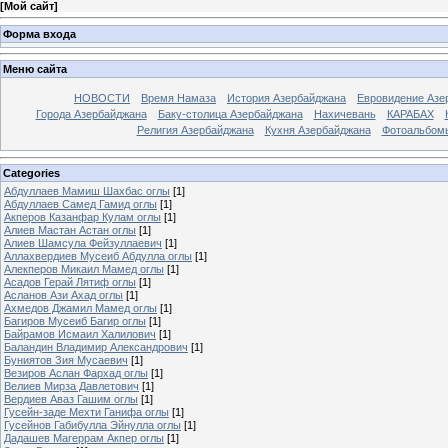
[
Мой сайт
]
Форма входа
Меню сайта
НОВОСТИ
Время Намаза
История Азербайджана
Евровидение Азе
Города Азербайджана
Баку-столица Азербайджана
Нахичевань
КАРАБАХ
Религия Азербайджана
Кухня Азербайджана
Фотоальбом
Categories
Абдуллаев Мамиш Шахбас оглы
[1]
Абдуллаев Самед Гамид оглы
[1]
Акперов Казанфар Кулам оглы
[1]
Алиев Мастан Астан оглы
[1]
Алиев Шамсула Фейзуллаевич
[1]
Аллахвердиев Мусеиб Абдулла оглы
[1]
Алекперов Микаил Мамед оглы
[1]
Асадов Герай Лятиф оглы
[1]
Асланов Ази Ахад оглы
[1]
Ахмедов Джамил Мамед оглы
[1]
Багиров Мусеиб Багир оглы
[1]
Байрамов Исмаил Халилович
[1]
Баландин Владимир Александрович
[1]
Буниятов Зия Мусаевич
[1]
Везиров Аслан Фархад оглы
[1]
Велиев Мирза Давлетович
[1]
Вердиев Аваз Гашим оглы
[1]
Гусейн-заде Мехти Ганифа оглы
[1]
Гусейнов Габибулла Эйнулла оглы
[1]
Дадашев Магеррам Акпер оглы
[1]