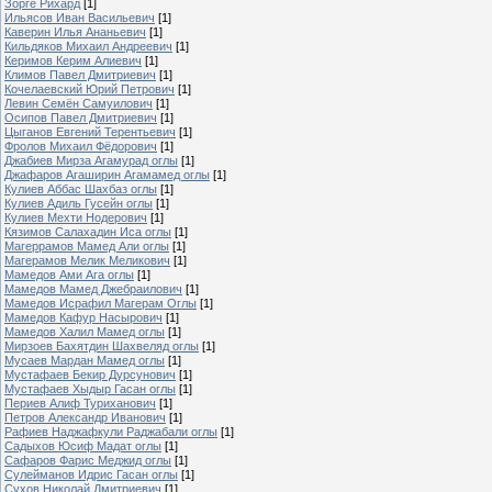
Зорге Рихард
[1]
Ильясов Иван Васильевич
[1]
Каверин Илья Ананьевич
[1]
Кильдяков Михаил Андреевич
[1]
Керимов Керим Алиевич
[1]
Климов Павел Дмитриевич
[1]
Кочелаевский Юрий Петрович
[1]
Левин Семён Самуилович
[1]
Осипов Павел Дмитриевич
[1]
Цыганов Евгений Терентьевич
[1]
Фролов Михаил Фёдорович
[1]
Джабиев Мирза Агамурад оглы
[1]
Джафаров Агаширин Агамамед оглы
[1]
Кулиев Аббас Шахбаз оглы
[1]
Кулиев Адиль Гусейн оглы
[1]
Кулиев Мехти Нодерович
[1]
Кязимов Салахадин Иса оглы
[1]
Магеррамов Мамед Али оглы
[1]
Магерамов Мелик Меликович
[1]
Мамедов Ами Ага оглы
[1]
Мамедов Мамед Джебраилович
[1]
Мамедов Исрафил Магерам Оглы
[1]
Мамедов Кафур Насырович
[1]
Мамедов Халил Мамед оглы
[1]
Мирзоев Бахятдин Шахвеляд оглы
[1]
Мусаев Мардан Мамед оглы
[1]
Мустафаев Бекир Дурсунович
[1]
Мустафаев Хыдыр Гасан оглы
[1]
Периев Алиф Туриханович
[1]
Петров Александр Иванович
[1]
Рафиев Наджафкули Раджабали оглы
[1]
Садыхов Юсиф Мадат оглы
[1]
Сафаров Фарис Меджид оглы
[1]
Сулейманов Идрис Гасан оглы
[1]
Сухов Николай Дмитриевич
[1]