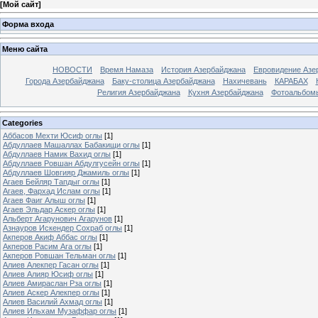
[
Мой сайт
]
Форма входа
Меню сайта
НОВОСТИ
Время Намаза
История Азербайджана
Евровидение Азе
Города Азербайджана
Баку-столица Азербайджана
Нахичевань
КАРАБАХ
Религия Азербайджана
Кухня Азербайджана
Фотоальбом
Categories
Аббасов Мехти Юсиф оглы
[1]
Абдуллаев Машаллах Бабакищи оглы
[1]
Абдуллаев Намик Вахид оглы
[1]
Абдуллаев Ровшан Абдулгусейн оглы
[1]
Абдуллаев Шовгияр Джамиль оглы
[1]
Агаев Бейляр Тапдыг оглы
[1]
Агаев, Фархад Ислам оглы
[1]
Агаев Фаиг Алыш оглы
[1]
Агаев Эльдар Аскер оглы
[1]
Альберт Агарунович Агарунов
[1]
Азнауров Искендер Сохраб оглы
[1]
Акперов Акиф Аббас оглы
[1]
Акперов Расим Ага оглы
[1]
Акперов Ровшан Тельман оглы
[1]
Алиев Алекпер Гасан оглы
[1]
Алиев Алияр Юсиф оглы
[1]
Алиев Амираслан Рза оглы
[1]
Алиев Аскер Алекпер оглы
[1]
Алиев Василий Ахмад оглы
[1]
Алиев Ильхам Музаффар оглы
[1]