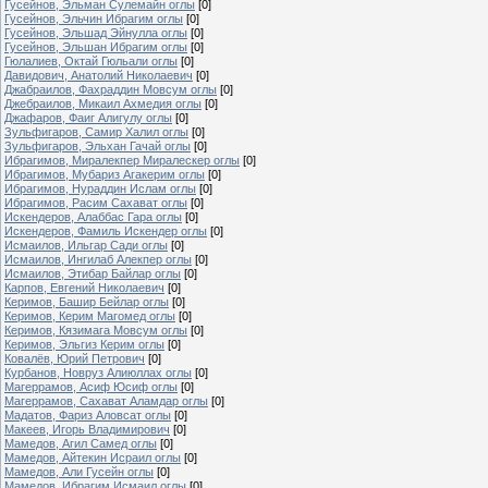
Гусейнов, Эльман Сулемайн оглы
[0]
Гусейнов, Эльчин Ибрагим оглы
[0]
Гусейнов, Эльшад Эйнулла оглы
[0]
Гусейнов, Эльшан Ибрагим оглы
[0]
Гюлалиев, Октай Гюльали оглы
[0]
Давидович, Анатолий Николаевич
[0]
Джабраилов, Фахраддин Мовсум оглы
[0]
Джебраилов, Микаил Ахмедия оглы
[0]
Джафаров, Фаиг Алигулу оглы
[0]
Зульфигаров, Самир Халил оглы
[0]
Зульфигаров, Эльхан Гачай оглы
[0]
Ибрагимов, Миралекпер Миралескер оглы
[0]
Ибрагимов, Мубариз Агакерим оглы
[0]
Ибрагимов, Нураддин Ислам оглы
[0]
Ибрагимов, Расим Сахават оглы
[0]
Искендеров, Алаббас Гара оглы
[0]
Искендеров, Фамиль Искендер оглы
[0]
Исмаилов, Ильгар Сади оглы
[0]
Исмаилов, Ингилаб Алекпер оглы
[0]
Исмаилов, Этибар Байлар оглы
[0]
Карпов, Евгений Николаевич
[0]
Керимов, Башир Бейлар оглы
[0]
Керимов, Керим Магомед оглы
[0]
Керимов, Кязимага Мовсум оглы
[0]
Керимов, Эльгиз Керим оглы
[0]
Ковалёв, Юрий Петрович
[0]
Курбанов, Новруз Алиюллах оглы
[0]
Магеррамов, Асиф Юсиф оглы
[0]
Магеррамов, Сахават Аламдар оглы
[0]
Мадатов, Фариз Аловсат оглы
[0]
Макеев, Игорь Владимирович
[0]
Мамедов, Агил Самед оглы
[0]
Мамедов, Айтекин Исраил оглы
[0]
Мамедов, Али Гусейн оглы
[0]
Мамедов, Ибрагим Исмаил оглы
[0]