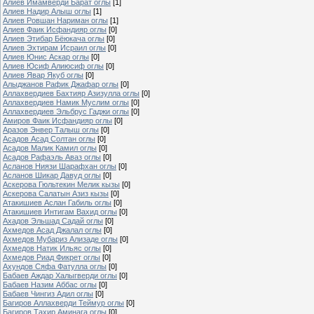
Алиев Имамверди Барат оглы
[1]
Алиев Надир Алыш оглы
[1]
Алиев Ровшан Нариман оглы
[1]
Алиев Фаик Исфандияр оглы
[0]
Алиев Этибар Бёюкача оглы
[0]
Алиев Эхтирам Исраил оглы
[0]
Алиев Юнис Аскар оглы
[0]
Алиев Юсиф Алиюсиф оглы
[0]
Алиев Явар Якуб оглы
[0]
Алыджанов Рафик Джафар оглы
[0]
Аллахвердиев Бахтияр Азизулла оглы
[0]
Аллахвердиев Намик Муслим оглы
[0]
Аллахвердиев Эльбрус Гаджи оглы
[0]
Амиров Фаик Исфандияр оглы
[0]
Аразов Энвер Талыш оглы
[0]
Асадов Асад Солтан оглы
[0]
Асадов Малик Камил оглы
[0]
Асадов Рафаэль Аваз оглы
[0]
Асланов Ниязи Шарафхан оглы
[0]
Асланов Шикар Давуд оглы
[0]
Аскерова Гюльтекин Мелик кызы
[0]
Аскерова Салатын Азиз кызы
[0]
Атакишиев Аслан Габиль оглы
[0]
Атакишиев Интигам Вахид оглы
[0]
Ахадов Эльшад Садай оглы
[0]
Ахмедов Асад Джалал оглы
[0]
Ахмедов Мубариз Ализаде оглы
[0]
Ахмедов Натик Ильяс оглы
[0]
Ахмедов Риад Фикрет оглы
[0]
Ахундов Сяфа Фатулла оглы
[0]
Бабаев Аждар Халыгверди оглы
[0]
Бабаев Назим Аббас оглы
[0]
Бабаев Чингиз Адил оглы
[0]
Багиров Аллахверди Теймур оглы
[0]
Багиров Тахир Аминага оглы
[0]