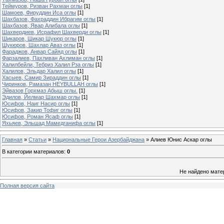
Теймуров, Ризван Рахман оглы
[1]
Шамоев, Фируддин Иса оглы
[1]
Шахбазов, Фахраддин Ибрагим оглы
[1]
Шахбазов, Явар Алибала оглы
[1]
Шахвердиев, Исрафил Шахверди оглы
[1]
Шикаров, Шикар Шукюр оглы
[1]
Шукюров, Шахлар Аваз оглы
[1]
Фараджов, Анвар Cайяд оглы
[1]
Фарзалиев, Пахливан Ахлиман оглы
[1]
Халилбейли, Тебриз Халил Рза оглы
[1]
Халилов, Эльдар Халил оглы
[1]
Хасыев, Самир Зираддин оглы
[1]
Чиринков, Рамазан HEYBULLAH оглы
[1]
Эйвазов Горхмаз Абыш оглы.
[1]
Эдилов, Йелмар Шахмар оглы
[1]
Юсифов, Наиг Насир оглы
[1]
Юсифов, Закир Тофиг оглы
[1]
Юсифов, Роман Ясаф оглы
[1]
Яхьяев, Эльшад Мамедганифа оглы
[1]
Главная
»
Статьи
»
Национальные Герои Азербайджана
» Алиев Юнис Аскар оглы
В категории материалов
:
0
Не найдено мате
Полная версия сайта