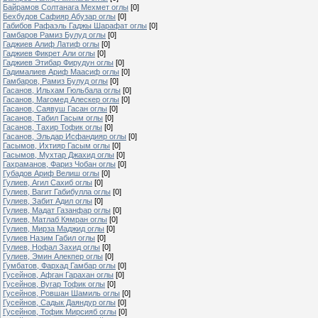
Байрамов Солтанага Мехмет оглы
[0]
Бехбудов Сафияр Абузар оглы
[0]
Габибов Рафаэль Гаджы Шарафат оглы
[0]
Гамбаров Рамиз Булуд оглы
[0]
Гаджиев Алиф Латиф оглы
[0]
Гаджиев Фикрет Али оглы
[0]
Гаджиев Этибар Фирудун оглы
[0]
Гадималиев Ариф Маасиф оглы
[0]
Гамбаров, Рамиз Булуд оглы
[0]
Гасанов, Ильхам Гюльбала оглы
[0]
Гасанов, Магомед Алескер оглы
[0]
Гасанов, Саявуш Гасан оглы
[0]
Гасанов, Табил Гасым оглы
[0]
Гасанов, Тахир Тофик оглы
[0]
Гасанов, Эльдар Исфандияр оглы
[0]
Гасымов, Ихтияр Гасым оглы
[0]
Гасымов, Мухтар Джахид оглы
[0]
Гахраманов, Фариз Чобан оглы
[0]
Губадов Ариф Велиш оглы
[0]
Гулиев, Агил Сахиб оглы
[0]
Гулиев, Вагит Габибулла оглы
[0]
Гулиев, Забит Адил оглы
[0]
Гулиев, Мадат Газанфар оглы
[0]
Гулиев, Матлаб Кямран оглы
[0]
Гулиев, Мирза Маджид оглы
[0]
Гулиев Назим Габил оглы
[0]
Гулиев, Нофал Захид оглы
[0]
Гулиев, Эмин Алекпер оглы
[0]
Гумбатов, Фархад Гамбар оглы
[0]
Гусейнов, Афган Гарахан оглы
[0]
Гусейнов, Вугар Тофик оглы
[0]
Гусейнов, Ровшан Шамиль оглы
[0]
Гусейнов, Садык Даяндур оглы
[0]
Гусейнов, Тофик Мирсияб оглы
[0]