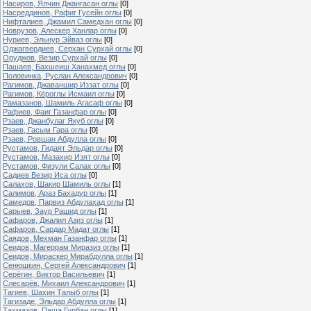
Насиров, Ялчин Джангасан оглы
[0]
Насреддинов, Рафиг Гусейн оглы
[0]
Нифталиев, Джамил Самедхан оглы
[0]
Новрузов, Алескер Ханлар оглы
[0]
Нуриев, Эльнур Эйваз оглы
[0]
Оджагвердиев, Серхан Сурхай оглы
[0]
Оруджов, Везир Сурхай оглы
[0]
Пашаев, Бахшеиш Ханахмед оглы
[0]
Половинка, Руслан Александрович
[0]
Рагимов, Джаваншир Иззат оглы
[0]
Рагимов, Кёроглы Исмаил оглы
[0]
Рамазанов, Шамиль Агасаф оглы
[0]
Рафиев, Фаиг Газанфар оглы
[0]
Рзаев, Джанбулаг Якуб оглы
[0]
Рзаев, Гасым Гара оглы
[0]
Рзаев, Ровшан Абдулла оглы
[0]
Рустамов, Гидаят Эльдар оглы
[0]
Рустамов, Мазахир Изят оглы
[0]
Рустамов, Физули Салах оглы
[0]
Садиев Везир Иса оглы
[0]
Салахов, Шакир Шамиль оглы
[1]
Салимов, Араз Бахадур оглы
[1]
Самедов, Парвиз Абдулахад оглы
[1]
Сарыев, Заур Рашид оглы
[1]
Сафаров, Джалил Азиз оглы
[1]
Сафаров, Сардар Мадат оглы
[1]
Саядов, Мехман Газанфар оглы
[1]
Сеидов, Магеррам Миразиз оглы
[1]
Сеидов, Мираскер Мирабдулла оглы
[1]
Сенюшкин, Сергей Александрович
[1]
Серёгин, Виктор Васильевич
[1]
Слесарёв, Михаил Александрович
[1]
Тагиев, Шахин Талыб оглы
[1]
Тагизаде, Эльдар Абдулла оглы
[1]
Тахмазов, Паша Гурбан оглы
[1]