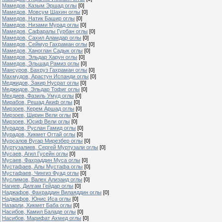
Мамедов, Казым Эршад оглы
[0]
Мамедов, Мовсум Шахин оглы
[0]
Мамедов, Натик Башир оглы
[0]
Мамедов, Низами Мурад оглы
[0]
Мамедов, Сафаралы Гурбан оглы
[0]
Мамедов, Сахил Аламдар оглы
[0]
Мамедов, Сеймур Гахраман оглы
[0]
Мамедов, Ханоглан Садык оглы
[0]
Мамедов, Эльдар Харун оглы
[0]
Мамедов, Эльшад Рамиз оглы
[0]
Мансуров, Бахруз Гахраман оглы
[0]
Махмудов, Арастун Испанди оглы
[0]
Меджидов, Закир Нусрат оглы
[0]
Меджидов, Эльдар Тофиг оглы
[0]
Мехдиев, Фазиль Умуд оглы
[0]
Мирабов, Решад Акиф оглы
[0]
Мирзоев, Керем Аршад оглы
[0]
Мирзоев, Ширин Вели оглы
[0]
Мирзоев, Юсиф Вели оглы
[0]
Мурадов, Руслан Гамид оглы
[0]
Мурадов, Хикмет Огтай оглы
[0]
Мурсалов Вугар Мирезбер оглы
[0]
Муртузалиев, Сергей Муртузали оглы
[0]
Мусаев, Агил Гусейн оглы
[0]
Мусаев, Фахраддин Муса оглы
[0]
Мустафаев, Алы Мустафа оглы
[0]
Мустафаев, Чингиз Фуад оглы
[0]
Муслимов, Валех Ализаид оглы
[0]
Нагиев, Дилгам Гейдар оглы
[0]
Наджафов, Фахраддин Вилаяддин оглы
[0]
Наджафов, Юнис Иса оглы
[0]
Назарли, Хикмет Баба оглы
[0]
Насибов, Камил Баладе оглы
[0]
Насибов, Марифат Ахмед оглы
[0]