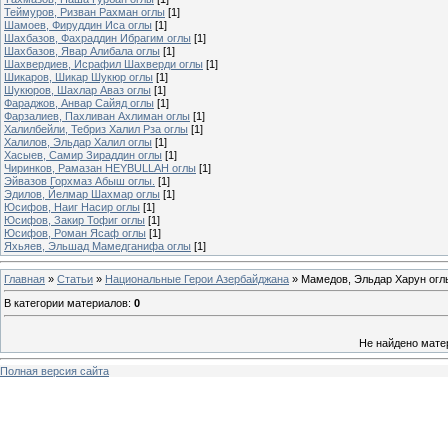
Теймуров, Ризван Рахман оглы
[1]
Шамоев, Фируддин Иса оглы
[1]
Шахбазов, Фахраддин Ибрагим оглы
[1]
Шахбазов, Явар Алибала оглы
[1]
Шахвердиев, Исрафил Шахверди оглы
[1]
Шикаров, Шикар Шукюр оглы
[1]
Шукюров, Шахлар Аваз оглы
[1]
Фараджов, Анвар Cайяд оглы
[1]
Фарзалиев, Пахливан Ахлиман оглы
[1]
Халилбейли, Тебриз Халил Рза оглы
[1]
Халилов, Эльдар Халил оглы
[1]
Хасыев, Самир Зираддин оглы
[1]
Чиринков, Рамазан HEYBULLAH оглы
[1]
Эйвазов Горхмаз Абыш оглы.
[1]
Эдилов, Йелмар Шахмар оглы
[1]
Юсифов, Наиг Насир оглы
[1]
Юсифов, Закир Тофиг оглы
[1]
Юсифов, Роман Ясаф оглы
[1]
Яхьяев, Эльшад Мамедганифа оглы
[1]
Главная
»
Статьи
»
Национальные Герои Азербайджана
» Мамедов, Эльдар Харун огл
В категории материалов
:
0
Не найдено мате
Полная версия сайта