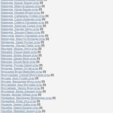
Мамедов, Казым Эршад оглы
[0]
Мамедов, Мовсум Шахин оглы
[0]
Мамедов, Натик Башир оглы
[0]
Мамедов, Низами Мурад оглы
[0]
Мамедов, Сафаралы Гурбан оглы
[0]
Мамедов, Сахил Аламдар оглы
[0]
Мамедов, Сеймур Гахраман оглы
[0]
Мамедов, Ханоглан Садык оглы
[0]
Мамедов, Эльдар Харун оглы
[0]
Мамедов, Эльшад Рамиз оглы
[0]
Мансуров, Бахруз Гахраман оглы
[0]
Махмудов, Арастун Испанди оглы
[0]
Меджидов, Закир Нусрат оглы
[0]
Меджидов, Эльдар Тофиг оглы
[0]
Мехдиев, Фазиль Умуд оглы
[0]
Мирабов, Решад Акиф оглы
[0]
Мирзоев, Керем Аршад оглы
[0]
Мирзоев, Ширин Вели оглы
[0]
Мирзоев, Юсиф Вели оглы
[0]
Мурадов, Руслан Гамид оглы
[0]
Мурадов, Хикмет Огтай оглы
[0]
Мурсалов Вугар Мирезбер оглы
[0]
Муртузалиев, Сергей Муртузали оглы
[0]
Мусаев, Агил Гусейн оглы
[0]
Мусаев, Фахраддин Муса оглы
[0]
Мустафаев, Алы Мустафа оглы
[0]
Мустафаев, Чингиз Фуад оглы
[0]
Муслимов, Валех Ализаид оглы
[0]
Нагиев, Дилгам Гейдар оглы
[0]
Наджафов, Фахраддин Вилаяддин оглы
[0]
Наджафов, Юнис Иса оглы
[0]
Назарли, Хикмет Баба оглы
[0]
Насибов, Камил Баладе оглы
[0]
Насибов, Марифат Ахмед оглы
[0]