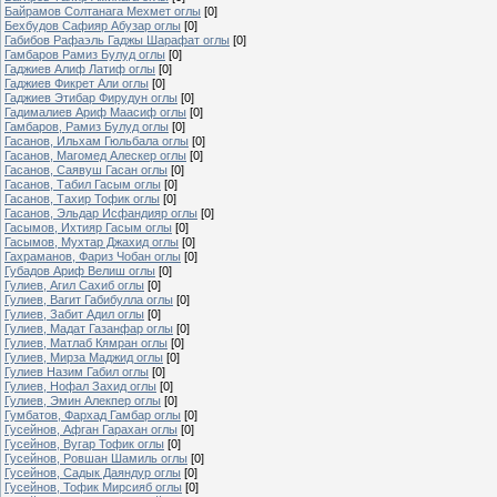
Байрамов Солтанага Мехмет оглы
[0]
Бехбудов Сафияр Абузар оглы
[0]
Габибов Рафаэль Гаджы Шарафат оглы
[0]
Гамбаров Рамиз Булуд оглы
[0]
Гаджиев Алиф Латиф оглы
[0]
Гаджиев Фикрет Али оглы
[0]
Гаджиев Этибар Фирудун оглы
[0]
Гадималиев Ариф Маасиф оглы
[0]
Гамбаров, Рамиз Булуд оглы
[0]
Гасанов, Ильхам Гюльбала оглы
[0]
Гасанов, Магомед Алескер оглы
[0]
Гасанов, Саявуш Гасан оглы
[0]
Гасанов, Табил Гасым оглы
[0]
Гасанов, Тахир Тофик оглы
[0]
Гасанов, Эльдар Исфандияр оглы
[0]
Гасымов, Ихтияр Гасым оглы
[0]
Гасымов, Мухтар Джахид оглы
[0]
Гахраманов, Фариз Чобан оглы
[0]
Губадов Ариф Велиш оглы
[0]
Гулиев, Агил Сахиб оглы
[0]
Гулиев, Вагит Габибулла оглы
[0]
Гулиев, Забит Адил оглы
[0]
Гулиев, Мадат Газанфар оглы
[0]
Гулиев, Матлаб Кямран оглы
[0]
Гулиев, Мирза Маджид оглы
[0]
Гулиев Назим Габил оглы
[0]
Гулиев, Нофал Захид оглы
[0]
Гулиев, Эмин Алекпер оглы
[0]
Гумбатов, Фархад Гамбар оглы
[0]
Гусейнов, Афган Гарахан оглы
[0]
Гусейнов, Вугар Тофик оглы
[0]
Гусейнов, Ровшан Шамиль оглы
[0]
Гусейнов, Садык Даяндур оглы
[0]
Гусейнов, Тофик Мирсияб оглы
[0]