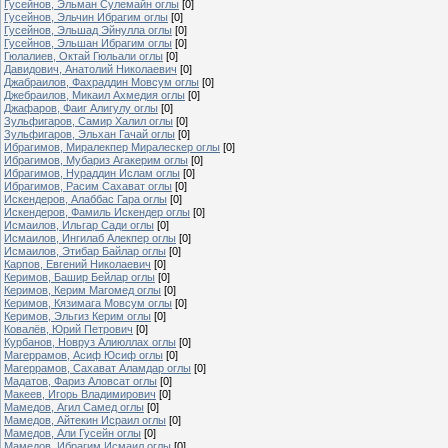
Гусейнов, Эльман Сулемайн оглы
[0]
Гусейнов, Эльчин Ибрагим оглы
[0]
Гусейнов, Эльшад Эйнулла оглы
[0]
Гусейнов, Эльшан Ибрагим оглы
[0]
Гюлалиев, Октай Гюльали оглы
[0]
Давидович, Анатолий Николаевич
[0]
Джабраилов, Фахраддин Мовсум оглы
[0]
Джебраилов, Микаил Ахмедия оглы
[0]
Джафаров, Фаиг Алигулу оглы
[0]
Зульфигаров, Самир Халил оглы
[0]
Зульфигаров, Эльхан Гачай оглы
[0]
Ибрагимов, Миралекпер Миралескер оглы
[0]
Ибрагимов, Мубариз Агакерим оглы
[0]
Ибрагимов, Нураддин Ислам оглы
[0]
Ибрагимов, Расим Сахават оглы
[0]
Искендеров, Алаббас Гара оглы
[0]
Искендеров, Фамиль Искендер оглы
[0]
Исмаилов, Ильгар Сади оглы
[0]
Исмаилов, Ингилаб Алекпер оглы
[0]
Исмаилов, Этибар Байлар оглы
[0]
Карпов, Евгений Николаевич
[0]
Керимов, Башир Бейлар оглы
[0]
Керимов, Керим Магомед оглы
[0]
Керимов, Кязимага Мовсум оглы
[0]
Керимов, Эльгиз Керим оглы
[0]
Ковалёв, Юрий Петрович
[0]
Курбанов, Новруз Алиюллах оглы
[0]
Магеррамов, Асиф Юсиф оглы
[0]
Магеррамов, Сахават Аламдар оглы
[0]
Мадатов, Фариз Аловсат оглы
[0]
Макеев, Игорь Владимирович
[0]
Мамедов, Агил Самед оглы
[0]
Мамедов, Айтекин Исраил оглы
[0]
Мамедов, Али Гусейн оглы
[0]
Мамедов, Ибрагим Исмаил оглы
[0]