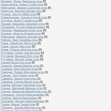
Насиров, Ялчин Джангасан оглы
[0]
Насреддинов, Рафиг Гусейн оглы
[0]
Нифталиев, Джамил Самедхан оглы
[0]
Новрузов, Алескер Ханлар оглы
[0]
Нуриев, Эльнур Эйваз оглы
[0]
Оджагвердиев, Серхан Сурхай оглы
[0]
Оруджов, Везир Сурхай оглы
[0]
Пашаев, Бахшеиш Ханахмед оглы
[0]
Половинка, Руслан Александрович
[0]
Рагимов, Джаваншир Иззат оглы
[0]
Рагимов, Кёроглы Исмаил оглы
[0]
Рамазанов, Шамиль Агасаф оглы
[0]
Рафиев, Фаиг Газанфар оглы
[0]
Рзаев, Джанбулаг Якуб оглы
[0]
Рзаев, Гасым Гара оглы
[0]
Рзаев, Ровшан Абдулла оглы
[0]
Рустамов, Гидаят Эльдар оглы
[0]
Рустамов, Мазахир Изят оглы
[0]
Рустамов, Физули Салах оглы
[0]
Садиев Везир Иса оглы
[0]
Салахов, Шакир Шамиль оглы
[1]
Салимов, Араз Бахадур оглы
[1]
Самедов, Парвиз Абдулахад оглы
[1]
Сарыев, Заур Рашид оглы
[1]
Сафаров, Джалил Азиз оглы
[1]
Сафаров, Сардар Мадат оглы
[1]
Саядов, Мехман Газанфар оглы
[1]
Сеидов, Магеррам Миразиз оглы
[1]
Сеидов, Мираскер Мирабдулла оглы
[1]
Сенюшкин, Сергей Александрович
[1]
Серёгин, Виктор Васильевич
[1]
Слесарёв, Михаил Александрович
[1]
Тагиев, Шахин Талыб оглы
[1]
Тагизаде, Эльдар Абдулла оглы
[1]
Тахмазов, Паша Гурбан оглы
[1]