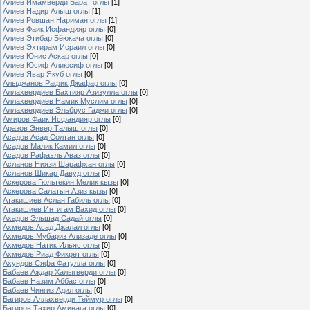
Алиев Имамверди Барат оглы
[1]
Алиев Надир Алыш оглы
[1]
Алиев Ровшан Нариман оглы
[1]
Алиев Фаик Исфандияр оглы
[0]
Алиев Этибар Бёюкача оглы
[0]
Алиев Эхтирам Исраил оглы
[0]
Алиев Юнис Аскар оглы
[0]
Алиев Юсиф Алиюсиф оглы
[0]
Алиев Явар Якуб оглы
[0]
Алыджанов Рафик Джафар оглы
[0]
Аллахвердиев Бахтияр Азизулла оглы
[0]
Аллахвердиев Намик Муслим оглы
[0]
Аллахвердиев Эльбрус Гаджи оглы
[0]
Амиров Фаик Исфандияр оглы
[0]
Аразов Энвер Талыш оглы
[0]
Асадов Асад Солтан оглы
[0]
Асадов Малик Камил оглы
[0]
Асадов Рафаэль Аваз оглы
[0]
Асланов Ниязи Шарафхан оглы
[0]
Асланов Шикар Давуд оглы
[0]
Аскерова Гюльтекин Мелик кызы
[0]
Аскерова Салатын Азиз кызы
[0]
Атакишиев Аслан Габиль оглы
[0]
Атакишиев Интигам Вахид оглы
[0]
Ахадов Эльшад Садай оглы
[0]
Ахмедов Асад Джалал оглы
[0]
Ахмедов Мубариз Ализаде оглы
[0]
Ахмедов Натик Ильяс оглы
[0]
Ахмедов Риад Фикрет оглы
[0]
Ахундов Сяфа Фатулла оглы
[0]
Бабаев Аждар Халыгверди оглы
[0]
Бабаев Назим Аббас оглы
[0]
Бабаев Чингиз Адил оглы
[0]
Багиров Аллахверди Теймур оглы
[0]
Багиров Тахир Аминага оглы
[0]