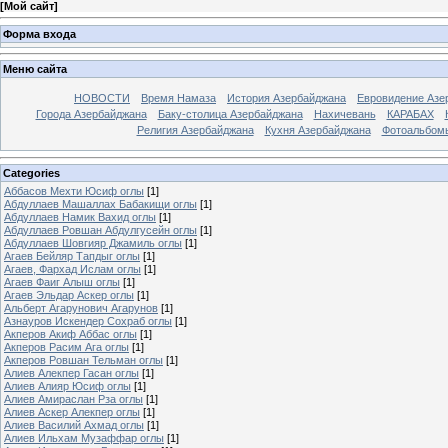
[
Мой сайт
]
Форма входа
Меню сайта
НОВОСТИ
Время Намаза
История Азербайджана
Евровидение Азе
Города Азербайджана
Баку-столица Азербайджана
Нахичевань
КАРАБАХ
Религия Азербайджана
Кухня Азербайджана
Фотоальбом
Categories
Аббасов Мехти Юсиф оглы
[1]
Абдуллаев Машаллах Бабакищи оглы
[1]
Абдуллаев Намик Вахид оглы
[1]
Абдуллаев Ровшан Абдулгусейн оглы
[1]
Абдуллаев Шовгияр Джамиль оглы
[1]
Агаев Бейляр Тапдыг оглы
[1]
Агаев, Фархад Ислам оглы
[1]
Агаев Фаиг Алыш оглы
[1]
Агаев Эльдар Аскер оглы
[1]
Альберт Агарунович Агарунов
[1]
Азнауров Искендер Сохраб оглы
[1]
Акперов Акиф Аббас оглы
[1]
Акперов Расим Ага оглы
[1]
Акперов Ровшан Тельман оглы
[1]
Алиев Алекпер Гасан оглы
[1]
Алиев Алияр Юсиф оглы
[1]
Алиев Амираслан Рза оглы
[1]
Алиев Аскер Алекпер оглы
[1]
Алиев Василий Ахмад оглы
[1]
Алиев Ильхам Музаффар оглы
[1]