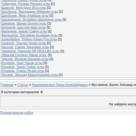
Теймуров, Ризван Рахман оглы
[1]
Шамоев, Фируддин Иса оглы
[1]
Шахбазов, Фахраддин Ибрагим оглы
[1]
Шахбазов, Явар Алибала оглы
[1]
Шахвердиев, Исрафил Шахверди оглы
[1]
Шикаров, Шикар Шукюр оглы
[1]
Шукюров, Шахлар Аваз оглы
[1]
Фараджов, Анвар Cайяд оглы
[1]
Фарзалиев, Пахливан Ахлиман оглы
[1]
Халилбейли, Тебриз Халил Рза оглы
[1]
Халилов, Эльдар Халил оглы
[1]
Хасыев, Самир Зираддин оглы
[1]
Чиринков, Рамазан HEYBULLAH оглы
[1]
Эйвазов Горхмаз Абыш оглы.
[1]
Эдилов, Йелмар Шахмар оглы
[1]
Юсифов, Наиг Насир оглы
[1]
Юсифов, Закир Тофиг оглы
[1]
Юсифов, Роман Ясаф оглы
[1]
Яхьяев, Эльшад Мамедганифа оглы
[1]
Главная
»
Статьи
»
Национальные Герои Азербайджана
» Муслимов, Валех Ализаид о
В категории материалов
:
0
Не найдено мате
Полная версия сайта