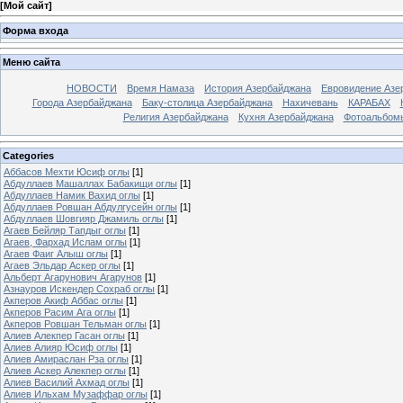
[
Мой сайт
]
Форма входа
Меню сайта
НОВОСТИ
Время Намаза
История Азербайджана
Евровидение Азе
Города Азербайджана
Баку-столица Азербайджана
Нахичевань
КАРАБАХ
Религия Азербайджана
Кухня Азербайджана
Фотоальбом
Categories
Аббасов Мехти Юсиф оглы
[1]
Абдуллаев Машаллах Бабакищи оглы
[1]
Абдуллаев Намик Вахид оглы
[1]
Абдуллаев Ровшан Абдулгусейн оглы
[1]
Абдуллаев Шовгияр Джамиль оглы
[1]
Агаев Бейляр Тапдыг оглы
[1]
Агаев, Фархад Ислам оглы
[1]
Агаев Фаиг Алыш оглы
[1]
Агаев Эльдар Аскер оглы
[1]
Альберт Агарунович Агарунов
[1]
Азнауров Искендер Сохраб оглы
[1]
Акперов Акиф Аббас оглы
[1]
Акперов Расим Ага оглы
[1]
Акперов Ровшан Тельман оглы
[1]
Алиев Алекпер Гасан оглы
[1]
Алиев Алияр Юсиф оглы
[1]
Алиев Амираслан Рза оглы
[1]
Алиев Аскер Алекпер оглы
[1]
Алиев Василий Ахмад оглы
[1]
Алиев Ильхам Музаффар оглы
[1]