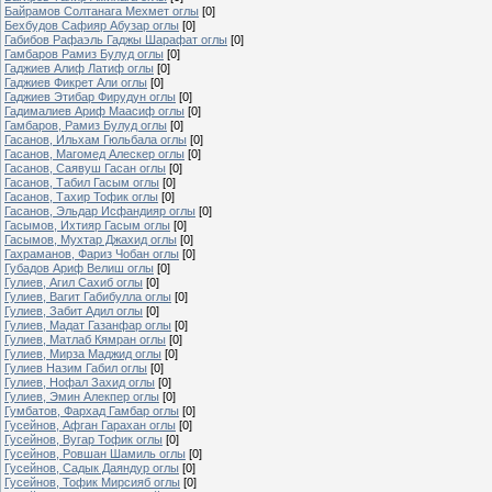
Байрамов Солтанага Мехмет оглы
[0]
Бехбудов Сафияр Абузар оглы
[0]
Габибов Рафаэль Гаджы Шарафат оглы
[0]
Гамбаров Рамиз Булуд оглы
[0]
Гаджиев Алиф Латиф оглы
[0]
Гаджиев Фикрет Али оглы
[0]
Гаджиев Этибар Фирудун оглы
[0]
Гадималиев Ариф Маасиф оглы
[0]
Гамбаров, Рамиз Булуд оглы
[0]
Гасанов, Ильхам Гюльбала оглы
[0]
Гасанов, Магомед Алескер оглы
[0]
Гасанов, Саявуш Гасан оглы
[0]
Гасанов, Табил Гасым оглы
[0]
Гасанов, Тахир Тофик оглы
[0]
Гасанов, Эльдар Исфандияр оглы
[0]
Гасымов, Ихтияр Гасым оглы
[0]
Гасымов, Мухтар Джахид оглы
[0]
Гахраманов, Фариз Чобан оглы
[0]
Губадов Ариф Велиш оглы
[0]
Гулиев, Агил Сахиб оглы
[0]
Гулиев, Вагит Габибулла оглы
[0]
Гулиев, Забит Адил оглы
[0]
Гулиев, Мадат Газанфар оглы
[0]
Гулиев, Матлаб Кямран оглы
[0]
Гулиев, Мирза Маджид оглы
[0]
Гулиев Назим Габил оглы
[0]
Гулиев, Нофал Захид оглы
[0]
Гулиев, Эмин Алекпер оглы
[0]
Гумбатов, Фархад Гамбар оглы
[0]
Гусейнов, Афган Гарахан оглы
[0]
Гусейнов, Вугар Тофик оглы
[0]
Гусейнов, Ровшан Шамиль оглы
[0]
Гусейнов, Садык Даяндур оглы
[0]
Гусейнов, Тофик Мирсияб оглы
[0]