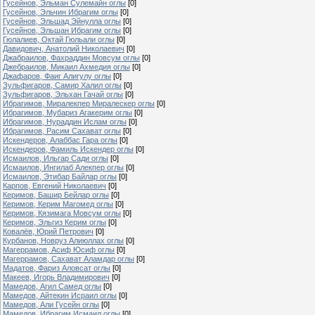
Гусейнов, Эльман Сулемайн оглы
[0]
Гусейнов, Эльчин Ибрагим оглы
[0]
Гусейнов, Эльшад Эйнулла оглы
[0]
Гусейнов, Эльшан Ибрагим оглы
[0]
Гюлалиев, Октай Гюльали оглы
[0]
Давидович, Анатолий Николаевич
[0]
Джабраилов, Фахраддин Мовсум оглы
[0]
Джебраилов, Микаил Ахмедия оглы
[0]
Джафаров, Фаиг Алигулу оглы
[0]
Зульфигаров, Самир Халил оглы
[0]
Зульфигаров, Эльхан Гачай оглы
[0]
Ибрагимов, Миралекпер Миралескер оглы
[0]
Ибрагимов, Мубариз Агакерим оглы
[0]
Ибрагимов, Нураддин Ислам оглы
[0]
Ибрагимов, Расим Сахават оглы
[0]
Искендеров, Алаббас Гара оглы
[0]
Искендеров, Фамиль Искендер оглы
[0]
Исмаилов, Ильгар Сади оглы
[0]
Исмаилов, Ингилаб Алекпер оглы
[0]
Исмаилов, Этибар Байлар оглы
[0]
Карпов, Евгений Николаевич
[0]
Керимов, Башир Бейлар оглы
[0]
Керимов, Керим Магомед оглы
[0]
Керимов, Кязимага Мовсум оглы
[0]
Керимов, Эльгиз Керим оглы
[0]
Ковалёв, Юрий Петрович
[0]
Курбанов, Новруз Алиюллах оглы
[0]
Магеррамов, Асиф Юсиф оглы
[0]
Магеррамов, Сахават Аламдар оглы
[0]
Мадатов, Фариз Аловсат оглы
[0]
Макеев, Игорь Владимирович
[0]
Мамедов, Агил Самед оглы
[0]
Мамедов, Айтекин Исраил оглы
[0]
Мамедов, Али Гусейн оглы
[0]
Мамедов, Ибрагим Исмаил оглы
[0]