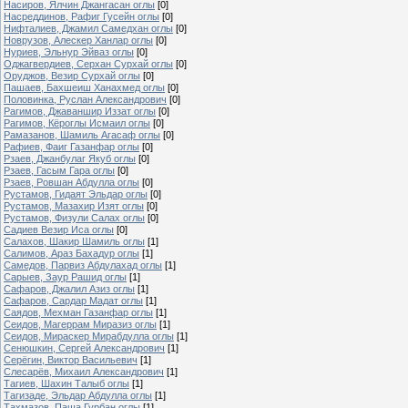
Насиров, Ялчин Джангасан оглы
[0]
Насреддинов, Рафиг Гусейн оглы
[0]
Нифталиев, Джамил Самедхан оглы
[0]
Новрузов, Алескер Ханлар оглы
[0]
Нуриев, Эльнур Эйваз оглы
[0]
Оджагвердиев, Серхан Сурхай оглы
[0]
Оруджов, Везир Сурхай оглы
[0]
Пашаев, Бахшеиш Ханахмед оглы
[0]
Половинка, Руслан Александрович
[0]
Рагимов, Джаваншир Иззат оглы
[0]
Рагимов, Кёроглы Исмаил оглы
[0]
Рамазанов, Шамиль Агасаф оглы
[0]
Рафиев, Фаиг Газанфар оглы
[0]
Рзаев, Джанбулаг Якуб оглы
[0]
Рзаев, Гасым Гара оглы
[0]
Рзаев, Ровшан Абдулла оглы
[0]
Рустамов, Гидаят Эльдар оглы
[0]
Рустамов, Мазахир Изят оглы
[0]
Рустамов, Физули Салах оглы
[0]
Садиев Везир Иса оглы
[0]
Салахов, Шакир Шамиль оглы
[1]
Салимов, Араз Бахадур оглы
[1]
Самедов, Парвиз Абдулахад оглы
[1]
Сарыев, Заур Рашид оглы
[1]
Сафаров, Джалил Азиз оглы
[1]
Сафаров, Сардар Мадат оглы
[1]
Саядов, Мехман Газанфар оглы
[1]
Сеидов, Магеррам Миразиз оглы
[1]
Сеидов, Мираскер Мирабдулла оглы
[1]
Сенюшкин, Сергей Александрович
[1]
Серёгин, Виктор Васильевич
[1]
Слесарёв, Михаил Александрович
[1]
Тагиев, Шахин Талыб оглы
[1]
Тагизаде, Эльдар Абдулла оглы
[1]
Тахмазов, Паша Гурбан оглы
[1]