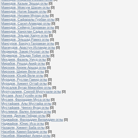
Мамедов, Казым Эршад оглы
[0]
Мамедов, Мовсум Шахин оглы
[0]
Мамедов, Натик Башир оглы
[0]
Мамедов, Низами Мурад оглы
[0]
Мамедов, Сафаралы Гурбан оглы
[0]
Мамедов, Сахил Аламдар оглы
[0]
Мамедов, Сеймур Гахраман оглы
[0]
Мамедов, Ханоглан Садык оглы
[0]
Мамедов, Эльдар Харун оглы
[0]
Мамедов, Эльшад Рамиз оглы
[0]
Мансуров, Бахруз Гахраман оглы
[0]
Махмудов, Арастун Испанди оглы
[0]
Меджидов, Закир Нусрат оглы
[0]
Меджидов, Эльдар Тофиг оглы
[0]
Мехдиев, Фазиль Умуд оглы
[0]
Мирабов, Решад Акиф оглы
[0]
Мирзоев, Керем Аршад оглы
[0]
Мирзоев, Ширин Вели оглы
[0]
Мирзоев, Юсиф Вели оглы
[0]
Мурадов, Руслан Гамид оглы
[0]
Мурадов, Хикмет Огтай оглы
[0]
Мурсалов Вугар Мирезбер оглы
[0]
Муртузалиев, Сергей Муртузали оглы
[0]
Мусаев, Агил Гусейн оглы
[0]
Мусаев, Фахраддин Муса оглы
[0]
Мустафаев, Алы Мустафа оглы
[0]
Мустафаев, Чингиз Фуад оглы
[0]
Муслимов, Валех Ализаид оглы
[0]
Нагиев, Дилгам Гейдар оглы
[0]
Наджафов, Фахраддин Вилаяддин оглы
[0]
Наджафов, Юнис Иса оглы
[0]
Назарли, Хикмет Баба оглы
[0]
Насибов, Камил Баладе оглы
[0]
Насибов, Марифат Ахмед оглы
[0]