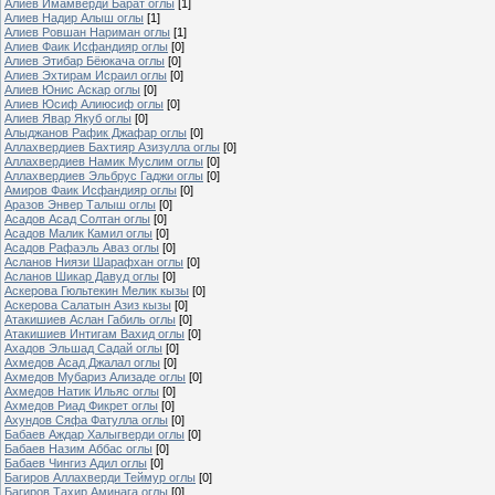
Алиев Имамверди Барат оглы
[1]
Алиев Надир Алыш оглы
[1]
Алиев Ровшан Нариман оглы
[1]
Алиев Фаик Исфандияр оглы
[0]
Алиев Этибар Бёюкача оглы
[0]
Алиев Эхтирам Исраил оглы
[0]
Алиев Юнис Аскар оглы
[0]
Алиев Юсиф Алиюсиф оглы
[0]
Алиев Явар Якуб оглы
[0]
Алыджанов Рафик Джафар оглы
[0]
Аллахвердиев Бахтияр Азизулла оглы
[0]
Аллахвердиев Намик Муслим оглы
[0]
Аллахвердиев Эльбрус Гаджи оглы
[0]
Амиров Фаик Исфандияр оглы
[0]
Аразов Энвер Талыш оглы
[0]
Асадов Асад Солтан оглы
[0]
Асадов Малик Камил оглы
[0]
Асадов Рафаэль Аваз оглы
[0]
Асланов Ниязи Шарафхан оглы
[0]
Асланов Шикар Давуд оглы
[0]
Аскерова Гюльтекин Мелик кызы
[0]
Аскерова Салатын Азиз кызы
[0]
Атакишиев Аслан Габиль оглы
[0]
Атакишиев Интигам Вахид оглы
[0]
Ахадов Эльшад Садай оглы
[0]
Ахмедов Асад Джалал оглы
[0]
Ахмедов Мубариз Ализаде оглы
[0]
Ахмедов Натик Ильяс оглы
[0]
Ахмедов Риад Фикрет оглы
[0]
Ахундов Сяфа Фатулла оглы
[0]
Бабаев Аждар Халыгверди оглы
[0]
Бабаев Назим Аббас оглы
[0]
Бабаев Чингиз Адил оглы
[0]
Багиров Аллахверди Теймур оглы
[0]
Багиров Тахир Аминага оглы
[0]