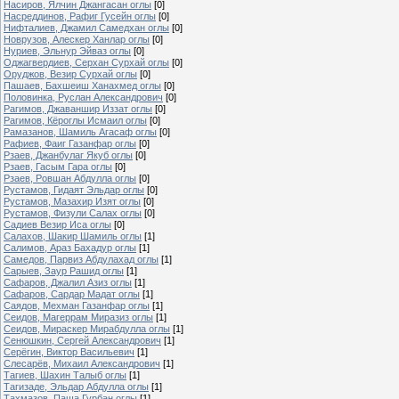
Насиров, Ялчин Джангасан оглы
[0]
Насреддинов, Рафиг Гусейн оглы
[0]
Нифталиев, Джамил Самедхан оглы
[0]
Новрузов, Алескер Ханлар оглы
[0]
Нуриев, Эльнур Эйваз оглы
[0]
Оджагвердиев, Серхан Сурхай оглы
[0]
Оруджов, Везир Сурхай оглы
[0]
Пашаев, Бахшеиш Ханахмед оглы
[0]
Половинка, Руслан Александрович
[0]
Рагимов, Джаваншир Иззат оглы
[0]
Рагимов, Кёроглы Исмаил оглы
[0]
Рамазанов, Шамиль Агасаф оглы
[0]
Рафиев, Фаиг Газанфар оглы
[0]
Рзаев, Джанбулаг Якуб оглы
[0]
Рзаев, Гасым Гара оглы
[0]
Рзаев, Ровшан Абдулла оглы
[0]
Рустамов, Гидаят Эльдар оглы
[0]
Рустамов, Мазахир Изят оглы
[0]
Рустамов, Физули Салах оглы
[0]
Садиев Везир Иса оглы
[0]
Салахов, Шакир Шамиль оглы
[1]
Салимов, Араз Бахадур оглы
[1]
Самедов, Парвиз Абдулахад оглы
[1]
Сарыев, Заур Рашид оглы
[1]
Сафаров, Джалил Азиз оглы
[1]
Сафаров, Сардар Мадат оглы
[1]
Саядов, Мехман Газанфар оглы
[1]
Сеидов, Магеррам Миразиз оглы
[1]
Сеидов, Мираскер Мирабдулла оглы
[1]
Сенюшкин, Сергей Александрович
[1]
Серёгин, Виктор Васильевич
[1]
Слесарёв, Михаил Александрович
[1]
Тагиев, Шахин Талыб оглы
[1]
Тагизаде, Эльдар Абдулла оглы
[1]
Тахмазов, Паша Гурбан оглы
[1]