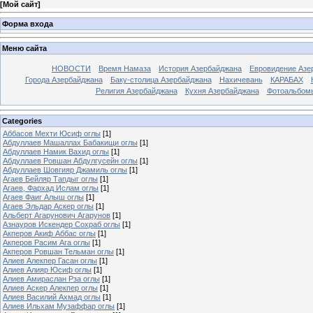
[
Мой сайт
]
Форма входа
Меню сайта
НОВОСТИ
Время Намаза
История Азербайджана
Евровидение Азе
Города Азербайджана
Баку-столица Азербайджана
Нахичевань
КАРАБАХ
Религия Азербайджана
Кухня Азербайджана
Фотоальбом
Categories
Аббасов Мехти Юсиф оглы
[1]
Абдуллаев Машаллах Бабакищи оглы
[1]
Абдуллаев Намик Вахид оглы
[1]
Абдуллаев Ровшан Абдулгусейн оглы
[1]
Абдуллаев Шовгияр Джамиль оглы
[1]
Агаев Бейляр Тапдыг оглы
[1]
Агаев, Фархад Ислам оглы
[1]
Агаев Фаиг Алыш оглы
[1]
Агаев Эльдар Аскер оглы
[1]
Альберт Агарунович Агарунов
[1]
Азнауров Искендер Сохраб оглы
[1]
Акперов Акиф Аббас оглы
[1]
Акперов Расим Ага оглы
[1]
Акперов Ровшан Тельман оглы
[1]
Алиев Алекпер Гасан оглы
[1]
Алиев Алияр Юсиф оглы
[1]
Алиев Амираслан Рза оглы
[1]
Алиев Аскер Алекпер оглы
[1]
Алиев Василий Ахмад оглы
[1]
Алиев Ильхам Музаффар оглы
[1]