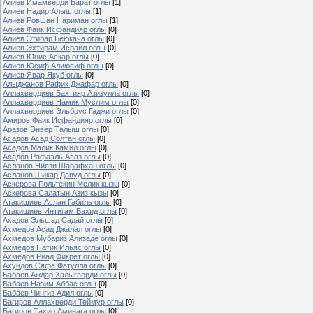
Алиев Имамверди Барат оглы
[1]
Алиев Надир Алыш оглы
[1]
Алиев Ровшан Нариман оглы
[1]
Алиев Фаик Исфандияр оглы
[0]
Алиев Этибар Бёюкача оглы
[0]
Алиев Эхтирам Исраил оглы
[0]
Алиев Юнис Аскар оглы
[0]
Алиев Юсиф Алиюсиф оглы
[0]
Алиев Явар Якуб оглы
[0]
Алыджанов Рафик Джафар оглы
[0]
Аллахвердиев Бахтияр Азизулла оглы
[0]
Аллахвердиев Намик Муслим оглы
[0]
Аллахвердиев Эльбрус Гаджи оглы
[0]
Амиров Фаик Исфандияр оглы
[0]
Аразов Энвер Талыш оглы
[0]
Асадов Асад Солтан оглы
[0]
Асадов Малик Камил оглы
[0]
Асадов Рафаэль Аваз оглы
[0]
Асланов Ниязи Шарафхан оглы
[0]
Асланов Шикар Давуд оглы
[0]
Аскерова Гюльтекин Мелик кызы
[0]
Аскерова Салатын Азиз кызы
[0]
Атакишиев Аслан Габиль оглы
[0]
Атакишиев Интигам Вахид оглы
[0]
Ахадов Эльшад Садай оглы
[0]
Ахмедов Асад Джалал оглы
[0]
Ахмедов Мубариз Ализаде оглы
[0]
Ахмедов Натик Ильяс оглы
[0]
Ахмедов Риад Фикрет оглы
[0]
Ахундов Сяфа Фатулла оглы
[0]
Бабаев Аждар Халыгверди оглы
[0]
Бабаев Назим Аббас оглы
[0]
Бабаев Чингиз Адил оглы
[0]
Багиров Аллахверди Теймур оглы
[0]
Багиров Тахир Аминага оглы
[0]