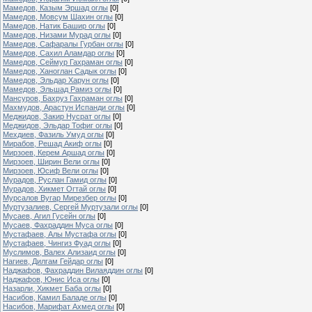
Мамедов, Казым Эршад оглы
[0]
Мамедов, Мовсум Шахин оглы
[0]
Мамедов, Натик Башир оглы
[0]
Мамедов, Низами Мурад оглы
[0]
Мамедов, Сафаралы Гурбан оглы
[0]
Мамедов, Сахил Аламдар оглы
[0]
Мамедов, Сеймур Гахраман оглы
[0]
Мамедов, Ханоглан Садык оглы
[0]
Мамедов, Эльдар Харун оглы
[0]
Мамедов, Эльшад Рамиз оглы
[0]
Мансуров, Бахруз Гахраман оглы
[0]
Махмудов, Арастун Испанди оглы
[0]
Меджидов, Закир Нусрат оглы
[0]
Меджидов, Эльдар Тофиг оглы
[0]
Мехдиев, Фазиль Умуд оглы
[0]
Мирабов, Решад Акиф оглы
[0]
Мирзоев, Керем Аршад оглы
[0]
Мирзоев, Ширин Вели оглы
[0]
Мирзоев, Юсиф Вели оглы
[0]
Мурадов, Руслан Гамид оглы
[0]
Мурадов, Хикмет Огтай оглы
[0]
Мурсалов Вугар Мирезбер оглы
[0]
Муртузалиев, Сергей Муртузали оглы
[0]
Мусаев, Агил Гусейн оглы
[0]
Мусаев, Фахраддин Муса оглы
[0]
Мустафаев, Алы Мустафа оглы
[0]
Мустафаев, Чингиз Фуад оглы
[0]
Муслимов, Валех Ализаид оглы
[0]
Нагиев, Дилгам Гейдар оглы
[0]
Наджафов, Фахраддин Вилаяддин оглы
[0]
Наджафов, Юнис Иса оглы
[0]
Назарли, Хикмет Баба оглы
[0]
Насибов, Камил Баладе оглы
[0]
Насибов, Марифат Ахмед оглы
[0]