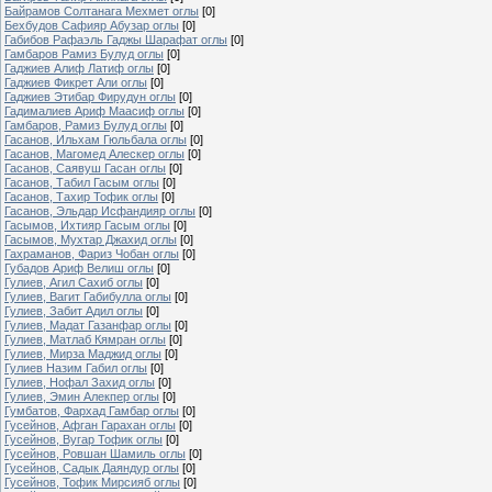
Байрамов Солтанага Мехмет оглы
[0]
Бехбудов Сафияр Абузар оглы
[0]
Габибов Рафаэль Гаджы Шарафат оглы
[0]
Гамбаров Рамиз Булуд оглы
[0]
Гаджиев Алиф Латиф оглы
[0]
Гаджиев Фикрет Али оглы
[0]
Гаджиев Этибар Фирудун оглы
[0]
Гадималиев Ариф Маасиф оглы
[0]
Гамбаров, Рамиз Булуд оглы
[0]
Гасанов, Ильхам Гюльбала оглы
[0]
Гасанов, Магомед Алескер оглы
[0]
Гасанов, Саявуш Гасан оглы
[0]
Гасанов, Табил Гасым оглы
[0]
Гасанов, Тахир Тофик оглы
[0]
Гасанов, Эльдар Исфандияр оглы
[0]
Гасымов, Ихтияр Гасым оглы
[0]
Гасымов, Мухтар Джахид оглы
[0]
Гахраманов, Фариз Чобан оглы
[0]
Губадов Ариф Велиш оглы
[0]
Гулиев, Агил Сахиб оглы
[0]
Гулиев, Вагит Габибулла оглы
[0]
Гулиев, Забит Адил оглы
[0]
Гулиев, Мадат Газанфар оглы
[0]
Гулиев, Матлаб Кямран оглы
[0]
Гулиев, Мирза Маджид оглы
[0]
Гулиев Назим Габил оглы
[0]
Гулиев, Нофал Захид оглы
[0]
Гулиев, Эмин Алекпер оглы
[0]
Гумбатов, Фархад Гамбар оглы
[0]
Гусейнов, Афган Гарахан оглы
[0]
Гусейнов, Вугар Тофик оглы
[0]
Гусейнов, Ровшан Шамиль оглы
[0]
Гусейнов, Садык Даяндур оглы
[0]
Гусейнов, Тофик Мирсияб оглы
[0]