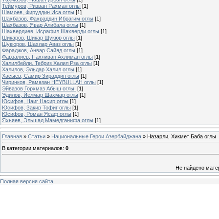
Теймуров, Ризван Рахман оглы
[1]
Шамоев, Фируддин Иса оглы
[1]
Шахбазов, Фахраддин Ибрагим оглы
[1]
Шахбазов, Явар Алибала оглы
[1]
Шахвердиев, Исрафил Шахверди оглы
[1]
Шикаров, Шикар Шукюр оглы
[1]
Шукюров, Шахлар Аваз оглы
[1]
Фараджов, Анвар Cайяд оглы
[1]
Фарзалиев, Пахливан Ахлиман оглы
[1]
Халилбейли, Тебриз Халил Рза оглы
[1]
Халилов, Эльдар Халил оглы
[1]
Хасыев, Самир Зираддин оглы
[1]
Чиринков, Рамазан HEYBULLAH оглы
[1]
Эйвазов Горхмаз Абыш оглы.
[1]
Эдилов, Йелмар Шахмар оглы
[1]
Юсифов, Наиг Насир оглы
[1]
Юсифов, Закир Тофиг оглы
[1]
Юсифов, Роман Ясаф оглы
[1]
Яхьяев, Эльшад Мамедганифа оглы
[1]
Главная
»
Статьи
»
Национальные Герои Азербайджана
» Назарли, Хикмет Баба оглы
В категории материалов
:
0
Не найдено мате
Полная версия сайта