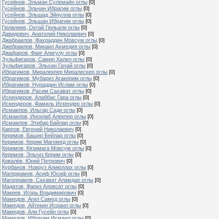
Гусейнов, Эльман Сулемайн оглы
[0]
Гусейнов, Эльчин Ибрагим оглы
[0]
Гусейнов, Эльшад Эйнулла оглы
[0]
Гусейнов, Эльшан Ибрагим оглы
[0]
Гюлалиев, Октай Гюльали оглы
[0]
Давидович, Анатолий Николаевич
[0]
Джабраилов, Фахраддин Мовсум оглы
[0]
Джебраилов, Микаил Ахмедия оглы
[0]
Джафаров, Фаиг Алигулу оглы
[0]
Зульфигаров, Самир Халил оглы
[0]
Зульфигаров, Эльхан Гачай оглы
[0]
Ибрагимов, Миралекпер Миралескер оглы
[0]
Ибрагимов, Мубариз Агакерим оглы
[0]
Ибрагимов, Нураддин Ислам оглы
[0]
Ибрагимов, Расим Сахават оглы
[0]
Искендеров, Алаббас Гара оглы
[0]
Искендеров, Фамиль Искендер оглы
[0]
Исмаилов, Ильгар Сади оглы
[0]
Исмаилов, Ингилаб Алекпер оглы
[0]
Исмаилов, Этибар Байлар оглы
[0]
Карпов, Евгений Николаевич
[0]
Керимов, Башир Бейлар оглы
[0]
Керимов, Керим Магомед оглы
[0]
Керимов, Кязимага Мовсум оглы
[0]
Керимов, Эльгиз Керим оглы
[0]
Ковалёв, Юрий Петрович
[0]
Курбанов, Новруз Алиюллах оглы
[0]
Магеррамов, Асиф Юсиф оглы
[0]
Магеррамов, Сахават Аламдар оглы
[0]
Мадатов, Фариз Аловсат оглы
[0]
Макеев, Игорь Владимирович
[0]
Мамедов, Агил Самед оглы
[0]
Мамедов, Айтекин Исраил оглы
[0]
Мамедов, Али Гусейн оглы
[0]
Мамедов, Ибрагим Исмаил оглы
[0]