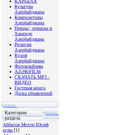
КАРАБАХ
Культура
Азербайджана
Композиторы
Азербайджана
Певцы ; певицы и
Ханенде
Азербайджана
Религия
Азербайджана
Кухня
Азербайджана
Фотоальбомы
AZƏRiFİLM
СКАЧАТЬ МР3 -
ВИДЕО
Гостевая книга
Доска объявлений
Категории
раздела
Аббасов Мехти Юсиф
оглы
[1]