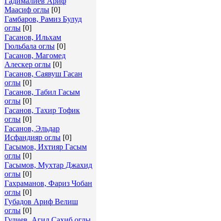
Гадималиев Ариф
Маасиф оглы
[0]
Гамбаров, Рамиз Булуд
оглы
[0]
Гасанов, Ильхам
Гюльбала оглы
[0]
Гасанов, Магомед
Алескер оглы
[0]
Гасанов, Саявуш Гасан
оглы
[0]
Гасанов, Табил Гасым
оглы
[0]
Гасанов, Тахир Тофик
оглы
[0]
Гасанов, Эльдар
Исфандияр оглы
[0]
Гасымов, Ихтияр Гасым
оглы
[0]
Гасымов, Мухтар Джахид
оглы
[0]
Гахраманов, Фариз Чобан
оглы
[0]
Губадов Ариф Велиш
оглы
[0]
Гулиев, Агил Сахиб оглы