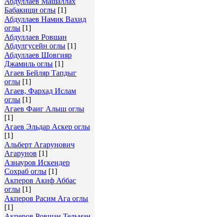
Абдуллаев Машаллах
Бабакищи оглы
[1]
Абдуллаев Намик Вахид
оглы
[1]
Абдуллаев Ровшан
Абдулгусейн оглы
[1]
Абдуллаев Шовгияр
Джамиль оглы
[1]
Агаев Бейляр Тапдыг
оглы
[1]
Агаев, Фархад Ислам
оглы
[1]
Агаев Фаиг Алыш оглы
[1]
Агаев Эльдар Аскер оглы
[1]
Альберт Агарунович
Агарунов
[1]
Азнауров Искендер
Сохраб оглы
[1]
Акперов Акиф Аббас
оглы
[1]
Акперов Расим Ага оглы
[1]
Акперов Ровшан Тельман