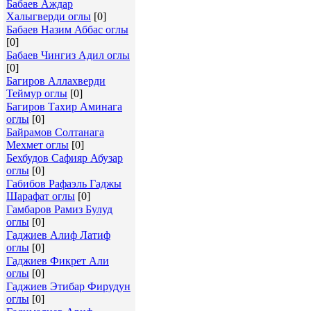
Бабаев Аждар
Халыгверди оглы
[0]
Бабаев Назим Аббас оглы
[0]
Бабаев Чингиз Адил оглы
[0]
Багиров Аллахверди
Теймур оглы
[0]
Багиров Тахир Аминага
оглы
[0]
Байрамов Солтанага
Мехмет оглы
[0]
Бехбудов Сафияр Абузар
оглы
[0]
Габибов Рафаэль Гаджы
Шарафат оглы
[0]
Гамбаров Рамиз Булуд
оглы
[0]
Гаджиев Алиф Латиф
оглы
[0]
Гаджиев Фикрет Али
оглы
[0]
Гаджиев Этибар Фирудун
оглы
[0]