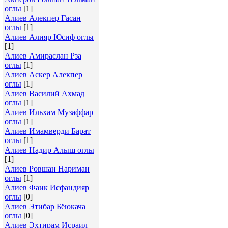
оглы
[1]
Алиев Алекпер Гасан
оглы
[1]
Алиев Алияр Юсиф оглы
[1]
Алиев Амираслан Рза
оглы
[1]
Алиев Аскер Алекпер
оглы
[1]
Алиев Василий Ахмад
оглы
[1]
Алиев Ильхам Музаффар
оглы
[1]
Алиев Имамверди Барат
оглы
[1]
Алиев Надир Алыш оглы
[1]
Алиев Ровшан Нариман
оглы
[1]
Алиев Фаик Исфандияр
оглы
[0]
Алиев Этибар Бёюкача
оглы
[0]
Алиев Эхтирам Исраил