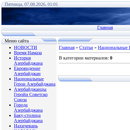
Пятница, 07.08.2026, 01:01
Главная
Меню сайта
НОВОСТИ
Главная
»
Статьи
»
Национальные 
Время Намаза
История
В категории материалов
:
0
Азербайджана
Евровидение
Азербайджан
Национальные
Герои Азербайджана
Азербайджанцы
Геройи Советско
Союза
Города
Азербайджана
Баку-столица
Азербайджана
Нахичевань