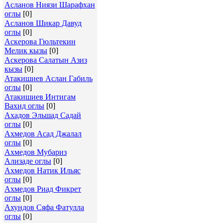
Асланов Ниязи Шарафхан
оглы
[0]
Асланов Шикар Давуд
оглы
[0]
Аскерова Гюльтекин
Мелик кызы
[0]
Аскерова Салатын Азиз
кызы
[0]
Атакишиев Аслан Габиль
оглы
[0]
Атакишиев Интигам
Вахид оглы
[0]
Ахадов Эльшад Садай
оглы
[0]
Ахмедов Асад Джалал
оглы
[0]
Ахмедов Мубариз
Ализаде оглы
[0]
Ахмедов Натик Ильяс
оглы
[0]
Ахмедов Риад Фикрет
оглы
[0]
Ахундов Сяфа Фатулла
оглы
[0]