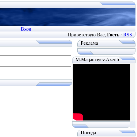
Вход
Приветствую Вас
,
Гость
·
RSS
Реклама
M.Maqamayev.Azerib
Погода