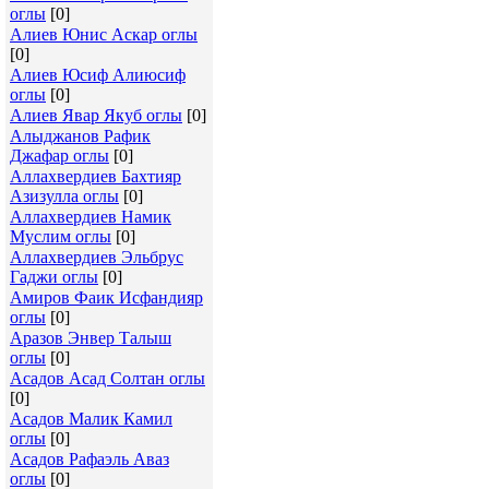
оглы
[0]
Алиев Юнис Аскар оглы
[0]
Алиев Юсиф Алиюсиф
оглы
[0]
Алиев Явар Якуб оглы
[0]
Алыджанов Рафик
Джафар оглы
[0]
Аллахвердиев Бахтияр
Азизулла оглы
[0]
Аллахвердиев Намик
Муслим оглы
[0]
Аллахвердиев Эльбрус
Гаджи оглы
[0]
Амиров Фаик Исфандияр
оглы
[0]
Аразов Энвер Талыш
оглы
[0]
Асадов Асад Солтан оглы
[0]
Асадов Малик Камил
оглы
[0]
Асадов Рафаэль Аваз
оглы
[0]