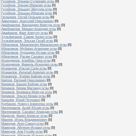
Гусейнов, Эльман Сулемайн оглы
[0]
Гусейнов, Эльчин Ибрагим оглы
[0]
Гусейнов, Эльшад Эйнулла оглы
[0]
Гусейнов, Эльшан Ибрагим оглы
[0]
Гюлалиев, Октай Гюльали оглы
[0]
Давидович, Анатолий Николаевич
[0]
Джабраилов, Фахраддин Мовсум оглы
[0]
Джебраилов, Микаил Ахмедия оглы
[0]
Джафаров, Фаиг Алигулу оглы
[0]
Зульфигаров, Самир Халил оглы
[0]
Зульфигаров, Эльхан Гачай оглы
[0]
Ибрагимов, Миралекпер Миралескер оглы
[0]
Ибрагимов, Мубариз Агакерим оглы
[0]
Ибрагимов, Нураддин Ислам оглы
[0]
Ибрагимов, Расим Сахават оглы
[0]
Искендеров, Алаббас Гара оглы
[0]
Искендеров, Фамиль Искендер оглы
[0]
Исмаилов, Ильгар Сади оглы
[0]
Исмаилов, Ингилаб Алекпер оглы
[0]
Исмаилов, Этибар Байлар оглы
[0]
Карпов, Евгений Николаевич
[0]
Керимов, Башир Бейлар оглы
[0]
Керимов, Керим Магомед оглы
[0]
Керимов, Кязимага Мовсум оглы
[0]
Керимов, Эльгиз Керим оглы
[0]
Ковалёв, Юрий Петрович
[0]
Курбанов, Новруз Алиюллах оглы
[0]
Магеррамов, Асиф Юсиф оглы
[0]
Магеррамов, Сахават Аламдар оглы
[0]
Мадатов, Фариз Аловсат оглы
[0]
Макеев, Игорь Владимирович
[0]
Мамедов, Агил Самед оглы
[0]
Мамедов, Айтекин Исраил оглы
[0]
Мамедов, Али Гусейн оглы
[0]
Мамедов, Ибрагим Исмаил оглы
[0]