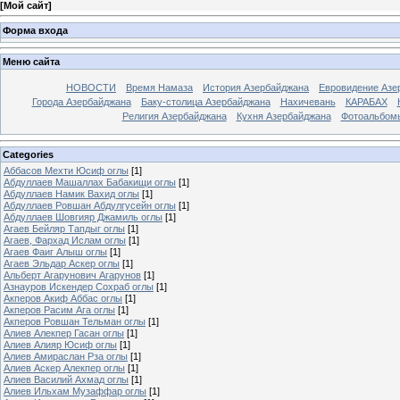
[
Мой сайт
]
Форма входа
Меню сайта
НОВОСТИ
Время Намаза
История Азербайджана
Евровидение Азе
Города Азербайджана
Баку-столица Азербайджана
Нахичевань
КАРАБАХ
Религия Азербайджана
Кухня Азербайджана
Фотоальбом
Categories
Аббасов Мехти Юсиф оглы
[1]
Абдуллаев Машаллах Бабакищи оглы
[1]
Абдуллаев Намик Вахид оглы
[1]
Абдуллаев Ровшан Абдулгусейн оглы
[1]
Абдуллаев Шовгияр Джамиль оглы
[1]
Агаев Бейляр Тапдыг оглы
[1]
Агаев, Фархад Ислам оглы
[1]
Агаев Фаиг Алыш оглы
[1]
Агаев Эльдар Аскер оглы
[1]
Альберт Агарунович Агарунов
[1]
Азнауров Искендер Сохраб оглы
[1]
Акперов Акиф Аббас оглы
[1]
Акперов Расим Ага оглы
[1]
Акперов Ровшан Тельман оглы
[1]
Алиев Алекпер Гасан оглы
[1]
Алиев Алияр Юсиф оглы
[1]
Алиев Амираслан Рза оглы
[1]
Алиев Аскер Алекпер оглы
[1]
Алиев Василий Ахмад оглы
[1]
Алиев Ильхам Музаффар оглы
[1]