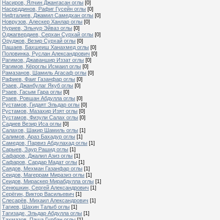
Насиров, Ялчин Джангасан оглы
[0]
Насреддинов, Рафиг Гусейн оглы
[0]
Нифталиев, Джамил Самедхан оглы
[0]
Новрузов, Алескер Ханлар оглы
[0]
Нуриев, Эльнур Эйваз оглы
[0]
Оджагвердиев, Серхан Сурхай оглы
[0]
Оруджов, Везир Сурхай оглы
[0]
Пашаев, Бахшеиш Ханахмед оглы
[0]
Половинка, Руслан Александрович
[0]
Рагимов, Джаваншир Иззат оглы
[0]
Рагимов, Кёроглы Исмаил оглы
[0]
Рамазанов, Шамиль Агасаф оглы
[0]
Рафиев, Фаиг Газанфар оглы
[0]
Рзаев, Джанбулаг Якуб оглы
[0]
Рзаев, Гасым Гара оглы
[0]
Рзаев, Ровшан Абдулла оглы
[0]
Рустамов, Гидаят Эльдар оглы
[0]
Рустамов, Мазахир Изят оглы
[0]
Рустамов, Физули Салах оглы
[0]
Садиев Везир Иса оглы
[0]
Салахов, Шакир Шамиль оглы
[1]
Салимов, Араз Бахадур оглы
[1]
Самедов, Парвиз Абдулахад оглы
[1]
Сарыев, Заур Рашид оглы
[1]
Сафаров, Джалил Азиз оглы
[1]
Сафаров, Сардар Мадат оглы
[1]
Саядов, Мехман Газанфар оглы
[1]
Сеидов, Магеррам Миразиз оглы
[1]
Сеидов, Мираскер Мирабдулла оглы
[1]
Сенюшкин, Сергей Александрович
[1]
Серёгин, Виктор Васильевич
[1]
Слесарёв, Михаил Александрович
[1]
Тагиев, Шахин Талыб оглы
[1]
Тагизаде, Эльдар Абдулла оглы
[1]
Тахмазов, Паша Гурбан оглы
[1]