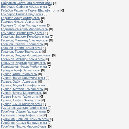
Байрамов Солтанага Мехмет оглы
[0]
Бехбудов Сафияр Абузар оглы
[0]
Габибов Рафаэль Гаджы Шарафат оглы
[0]
Гамбаров Рамиз Булуд оглы
[0]
Гаджиев Алиф Латиф оглы
[0]
Гаджиев Фикрет Али оглы
[0]
Гаджиев Этибар Фирудун оглы
[0]
Гадималиев Ариф Маасиф оглы
[0]
Гамбаров, Рамиз Булуд оглы
[0]
Гасанов, Ильхам Гюльбала оглы
[0]
Гасанов, Магомед Алескер оглы
[0]
Гасанов, Саявуш Гасан оглы
[0]
Гасанов, Табил Гасым оглы
[0]
Гасанов, Тахир Тофик оглы
[0]
Гасанов, Эльдар Исфандияр оглы
[0]
Гасымов, Ихтияр Гасым оглы
[0]
Гасымов, Мухтар Джахид оглы
[0]
Гахраманов, Фариз Чобан оглы
[0]
Губадов Ариф Велиш оглы
[0]
Гулиев, Агил Сахиб оглы
[0]
Гулиев, Вагит Габибулла оглы
[0]
Гулиев, Забит Адил оглы
[0]
Гулиев, Мадат Газанфар оглы
[0]
Гулиев, Матлаб Кямран оглы
[0]
Гулиев, Мирза Маджид оглы
[0]
Гулиев Назим Габил оглы
[0]
Гулиев, Нофал Захид оглы
[0]
Гулиев, Эмин Алекпер оглы
[0]
Гумбатов, Фархад Гамбар оглы
[0]
Гусейнов, Афган Гарахан оглы
[0]
Гусейнов, Вугар Тофик оглы
[0]
Гусейнов, Ровшан Шамиль оглы
[0]
Гусейнов, Садык Даяндур оглы
[0]
Гусейнов, Тофик Мирсияб оглы
[0]