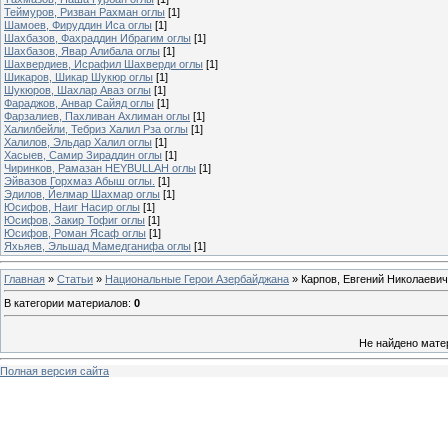
Теймуров, Ризван Рахман оглы
[1]
Шамоев, Фируддин Иса оглы
[1]
Шахбазов, Фахраддин Ибрагим оглы
[1]
Шахбазов, Явар Алибала оглы
[1]
Шахвердиев, Исрафил Шахверди оглы
[1]
Шикаров, Шикар Шукюр оглы
[1]
Шукюров, Шахлар Аваз оглы
[1]
Фараджов, Анвар Cайяд оглы
[1]
Фарзалиев, Пахливан Ахлиман оглы
[1]
Халилбейли, Тебриз Халил Рза оглы
[1]
Халилов, Эльдар Халил оглы
[1]
Хасыев, Самир Зираддин оглы
[1]
Чиринков, Рамазан HEYBULLAH оглы
[1]
Эйвазов Горхмаз Абыш оглы.
[1]
Эдилов, Йелмар Шахмар оглы
[1]
Юсифов, Наиг Насир оглы
[1]
Юсифов, Закир Тофиг оглы
[1]
Юсифов, Роман Ясаф оглы
[1]
Яхьяев, Эльшад Мамедганифа оглы
[1]
Главная
»
Статьи
»
Национальные Герои Азербайджана
» Карпов, Евгений Николаевич
В категории материалов
:
0
Не найдено мате
Полная версия сайта