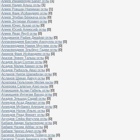
Алиев Имамверди Барат оглы
[1]
Алиев Надир Алыш оглы
[1]
Алиев Ровшан Нариман оглы
[1]
Алиев Фаик Исфандияр оглы
[0]
Алиев Этибар Бёюкача оглы
[0]
Алиев Эхтирам Исраил оглы
[0]
Алиев Юнис Аскар оглы
[0]
Алиев Юсиф Алиюсиф оглы
[0]
Алиев Явар Якуб оглы
[0]
Алыджанов Рафик Джафар оглы
[0]
Аллахвердиев Бахтияр Азизулла оглы
[0]
Аллахвердиев Намик Муслим оглы
[0]
Аллахвердиев Эльбрус Гаджи оглы
[0]
Амиров Фаик Исфандияр оглы
[0]
Аразов Энвер Талыш оглы
[0]
Асадов Асад Солтан оглы
[0]
Асадов Малик Камил оглы
[0]
Асадов Рафаэль Аваз оглы
[0]
Асланов Ниязи Шарафхан оглы
[0]
Асланов Шикар Давуд оглы
[0]
Аскерова Гюльтекин Мелик кызы
[0]
Аскерова Салатын Азиз кызы
[0]
Атакишиев Аслан Габиль оглы
[0]
Атакишиев Интигам Вахид оглы
[0]
Ахадов Эльшад Садай оглы
[0]
Ахмедов Асад Джалал оглы
[0]
Ахмедов Мубариз Ализаде оглы
[0]
Ахмедов Натик Ильяс оглы
[0]
Ахмедов Риад Фикрет оглы
[0]
Ахундов Сяфа Фатулла оглы
[0]
Бабаев Аждар Халыгверди оглы
[0]
Бабаев Назим Аббас оглы
[0]
Бабаев Чингиз Адил оглы
[0]
Багиров Аллахверди Теймур оглы
[0]
Багиров Тахир Аминага оглы
[0]