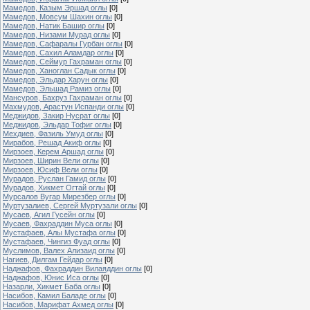
Мамедов, Казым Эршад оглы
[0]
Мамедов, Мовсум Шахин оглы
[0]
Мамедов, Натик Башир оглы
[0]
Мамедов, Низами Мурад оглы
[0]
Мамедов, Сафаралы Гурбан оглы
[0]
Мамедов, Сахил Аламдар оглы
[0]
Мамедов, Сеймур Гахраман оглы
[0]
Мамедов, Ханоглан Садык оглы
[0]
Мамедов, Эльдар Харун оглы
[0]
Мамедов, Эльшад Рамиз оглы
[0]
Мансуров, Бахруз Гахраман оглы
[0]
Махмудов, Арастун Испанди оглы
[0]
Меджидов, Закир Нусрат оглы
[0]
Меджидов, Эльдар Тофиг оглы
[0]
Мехдиев, Фазиль Умуд оглы
[0]
Мирабов, Решад Акиф оглы
[0]
Мирзоев, Керем Аршад оглы
[0]
Мирзоев, Ширин Вели оглы
[0]
Мирзоев, Юсиф Вели оглы
[0]
Мурадов, Руслан Гамид оглы
[0]
Мурадов, Хикмет Огтай оглы
[0]
Мурсалов Вугар Мирезбер оглы
[0]
Муртузалиев, Сергей Муртузали оглы
[0]
Мусаев, Агил Гусейн оглы
[0]
Мусаев, Фахраддин Муса оглы
[0]
Мустафаев, Алы Мустафа оглы
[0]
Мустафаев, Чингиз Фуад оглы
[0]
Муслимов, Валех Ализаид оглы
[0]
Нагиев, Дилгам Гейдар оглы
[0]
Наджафов, Фахраддин Вилаяддин оглы
[0]
Наджафов, Юнис Иса оглы
[0]
Назарли, Хикмет Баба оглы
[0]
Насибов, Камил Баладе оглы
[0]
Насибов, Марифат Ахмед оглы
[0]