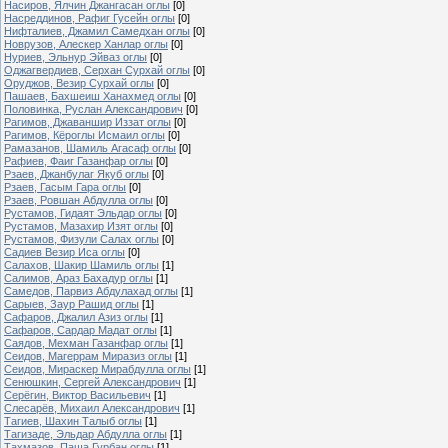
Насиров, Ялчин Джангасан оглы
[0]
Насреддинов, Рафиг Гусейн оглы
[0]
Нифталиев, Джамил Самедхан оглы
[0]
Новрузов, Алескер Ханлар оглы
[0]
Нуриев, Эльнур Эйваз оглы
[0]
Оджагвердиев, Серхан Сурхай оглы
[0]
Оруджов, Везир Сурхай оглы
[0]
Пашаев, Бахшеиш Ханахмед оглы
[0]
Половинка, Руслан Александрович
[0]
Рагимов, Джаваншир Иззат оглы
[0]
Рагимов, Кёроглы Исмаил оглы
[0]
Рамазанов, Шамиль Агасаф оглы
[0]
Рафиев, Фаиг Газанфар оглы
[0]
Рзаев, Джанбулаг Якуб оглы
[0]
Рзаев, Гасым Гара оглы
[0]
Рзаев, Ровшан Абдулла оглы
[0]
Рустамов, Гидаят Эльдар оглы
[0]
Рустамов, Мазахир Изят оглы
[0]
Рустамов, Физули Салах оглы
[0]
Садиев Везир Иса оглы
[0]
Салахов, Шакир Шамиль оглы
[1]
Салимов, Араз Бахадур оглы
[1]
Самедов, Парвиз Абдулахад оглы
[1]
Сарыев, Заур Рашид оглы
[1]
Сафаров, Джалил Азиз оглы
[1]
Сафаров, Сардар Мадат оглы
[1]
Саядов, Мехман Газанфар оглы
[1]
Сеидов, Магеррам Миразиз оглы
[1]
Сеидов, Мираскер Мирабдулла оглы
[1]
Сенюшкин, Сергей Александрович
[1]
Серёгин, Виктор Васильевич
[1]
Слесарёв, Михаил Александрович
[1]
Тагиев, Шахин Талыб оглы
[1]
Тагизаде, Эльдар Абдулла оглы
[1]
Тахмазов, Паша Гурбан оглы
[1]