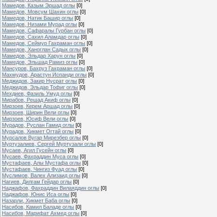
Мамедов, Казым Эршад оглы
[0]
Мамедов, Мовсум Шахин оглы
[0]
Мамедов, Натик Башир оглы
[0]
Мамедов, Низами Мурад оглы
[0]
Мамедов, Сафаралы Гурбан оглы
[0]
Мамедов, Сахил Аламдар оглы
[0]
Мамедов, Сеймур Гахраман оглы
[0]
Мамедов, Ханоглан Садык оглы
[0]
Мамедов, Эльдар Харун оглы
[0]
Мамедов, Эльшад Рамиз оглы
[0]
Мансуров, Бахруз Гахраман оглы
[0]
Махмудов, Арастун Испанди оглы
[0]
Меджидов, Закир Нусрат оглы
[0]
Меджидов, Эльдар Тофиг оглы
[0]
Мехдиев, Фазиль Умуд оглы
[0]
Мирабов, Решад Акиф оглы
[0]
Мирзоев, Керем Аршад оглы
[0]
Мирзоев, Ширин Вели оглы
[0]
Мирзоев, Юсиф Вели оглы
[0]
Мурадов, Руслан Гамид оглы
[0]
Мурадов, Хикмет Огтай оглы
[0]
Мурсалов Вугар Мирезбер оглы
[0]
Муртузалиев, Сергей Муртузали оглы
[0]
Мусаев, Агил Гусейн оглы
[0]
Мусаев, Фахраддин Муса оглы
[0]
Мустафаев, Алы Мустафа оглы
[0]
Мустафаев, Чингиз Фуад оглы
[0]
Муслимов, Валех Ализаид оглы
[0]
Нагиев, Дилгам Гейдар оглы
[0]
Наджафов, Фахраддин Вилаяддин оглы
[0]
Наджафов, Юнис Иса оглы
[0]
Назарли, Хикмет Баба оглы
[0]
Насибов, Камил Баладе оглы
[0]
Насибов, Марифат Ахмед оглы
[0]