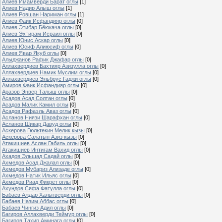
Алиев Имамверди Барат оглы
[1]
Алиев Надир Алыш оглы
[1]
Алиев Ровшан Нариман оглы
[1]
Алиев Фаик Исфандияр оглы
[0]
Алиев Этибар Бёюкача оглы
[0]
Алиев Эхтирам Исраил оглы
[0]
Алиев Юнис Аскар оглы
[0]
Алиев Юсиф Алиюсиф оглы
[0]
Алиев Явар Якуб оглы
[0]
Алыджанов Рафик Джафар оглы
[0]
Аллахвердиев Бахтияр Азизулла оглы
[0]
Аллахвердиев Намик Муслим оглы
[0]
Аллахвердиев Эльбрус Гаджи оглы
[0]
Амиров Фаик Исфандияр оглы
[0]
Аразов Энвер Талыш оглы
[0]
Асадов Асад Солтан оглы
[0]
Асадов Малик Камил оглы
[0]
Асадов Рафаэль Аваз оглы
[0]
Асланов Ниязи Шарафхан оглы
[0]
Асланов Шикар Давуд оглы
[0]
Аскерова Гюльтекин Мелик кызы
[0]
Аскерова Салатын Азиз кызы
[0]
Атакишиев Аслан Габиль оглы
[0]
Атакишиев Интигам Вахид оглы
[0]
Ахадов Эльшад Садай оглы
[0]
Ахмедов Асад Джалал оглы
[0]
Ахмедов Мубариз Ализаде оглы
[0]
Ахмедов Натик Ильяс оглы
[0]
Ахмедов Риад Фикрет оглы
[0]
Ахундов Сяфа Фатулла оглы
[0]
Бабаев Аждар Халыгверди оглы
[0]
Бабаев Назим Аббас оглы
[0]
Бабаев Чингиз Адил оглы
[0]
Багиров Аллахверди Теймур оглы
[0]
Багиров Тахир Аминага оглы
[0]