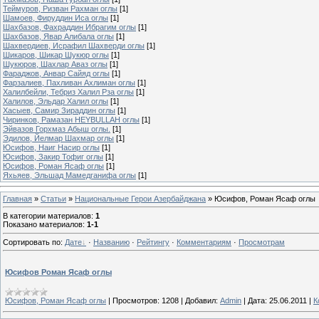
Теймуров, Ризван Рахман оглы
[1]
Шамоев, Фируддин Иса оглы
[1]
Шахбазов, Фахраддин Ибрагим оглы
[1]
Шахбазов, Явар Алибала оглы
[1]
Шахвердиев, Исрафил Шахверди оглы
[1]
Шикаров, Шикар Шукюр оглы
[1]
Шукюров, Шахлар Аваз оглы
[1]
Фараджов, Анвар Cайяд оглы
[1]
Фарзалиев, Пахливан Ахлиман оглы
[1]
Халилбейли, Тебриз Халил Рза оглы
[1]
Халилов, Эльдар Халил оглы
[1]
Хасыев, Самир Зираддин оглы
[1]
Чиринков, Рамазан HEYBULLAH оглы
[1]
Эйвазов Горхмаз Абыш оглы.
[1]
Эдилов, Йелмар Шахмар оглы
[1]
Юсифов, Наиг Насир оглы
[1]
Юсифов, Закир Тофиг оглы
[1]
Юсифов, Роман Ясаф оглы
[1]
Яхьяев, Эльшад Мамедганифа оглы
[1]
Главная
»
Статьи
»
Национальные Герои Азербайджана
» Юсифов, Роман Ясаф оглы
В категории материалов
:
1
Показано материалов
:
1-1
Сортировать по
:
Дате
·
Названию
·
Рейтингу
·
Комментариям
·
Просмотрам
Юсифов Роман Ясаф оглы
Юсифов, Роман Ясаф оглы
|
Просмотров:
1208
|
Добавил:
Admin
|
Дата:
25.06.2011
|
К