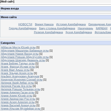
[
Мой сайт
]
Форма входа
Меню сайта
НОВОСТИ
Время Намаза
История Азербайджана
Евровидение Азе
Города Азербайджана
Баку-столица Азербайджана
Нахичевань
КАРАБАХ
Религия Азербайджана
Кухня Азербайджана
Фотоальбом
Categories
Аббасов Мехти Юсиф оглы
[1]
Абдуллаев Машаллах Бабакищи оглы
[1]
Абдуллаев Намик Вахид оглы
[1]
Абдуллаев Ровшан Абдулгусейн оглы
[1]
Абдуллаев Шовгияр Джамиль оглы
[1]
Агаев Бейляр Тапдыг оглы
[1]
Агаев, Фархад Ислам оглы
[1]
Агаев Фаиг Алыш оглы
[1]
Агаев Эльдар Аскер оглы
[1]
Альберт Агарунович Агарунов
[1]
Азнауров Искендер Сохраб оглы
[1]
Акперов Акиф Аббас оглы
[1]
Акперов Расим Ага оглы
[1]
Акперов Ровшан Тельман оглы
[1]
Алиев Алекпер Гасан оглы
[1]
Алиев Алияр Юсиф оглы
[1]
Алиев Амираслан Рза оглы
[1]
Алиев Аскер Алекпер оглы
[1]
Алиев Василий Ахмад оглы
[1]
Алиев Ильхам Музаффар оглы
[1]