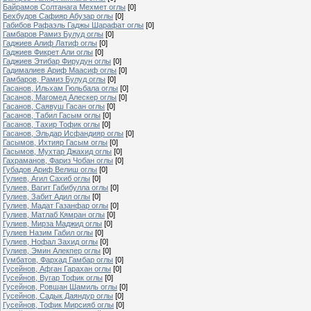
Байрамов Солтанага Мехмет оглы
[0]
Бехбудов Сафияр Абузар оглы
[0]
Габибов Рафаэль Гаджы Шарафат оглы
[0]
Гамбаров Рамиз Булуд оглы
[0]
Гаджиев Алиф Латиф оглы
[0]
Гаджиев Фикрет Али оглы
[0]
Гаджиев Этибар Фирудун оглы
[0]
Гадималиев Ариф Маасиф оглы
[0]
Гамбаров, Рамиз Булуд оглы
[0]
Гасанов, Ильхам Гюльбала оглы
[0]
Гасанов, Магомед Алескер оглы
[0]
Гасанов, Саявуш Гасан оглы
[0]
Гасанов, Табил Гасым оглы
[0]
Гасанов, Тахир Тофик оглы
[0]
Гасанов, Эльдар Исфандияр оглы
[0]
Гасымов, Ихтияр Гасым оглы
[0]
Гасымов, Мухтар Джахид оглы
[0]
Гахраманов, Фариз Чобан оглы
[0]
Губадов Ариф Велиш оглы
[0]
Гулиев, Агил Сахиб оглы
[0]
Гулиев, Вагит Габибулла оглы
[0]
Гулиев, Забит Адил оглы
[0]
Гулиев, Мадат Газанфар оглы
[0]
Гулиев, Матлаб Кямран оглы
[0]
Гулиев, Мирза Маджид оглы
[0]
Гулиев Назим Габил оглы
[0]
Гулиев, Нофал Захид оглы
[0]
Гулиев, Эмин Алекпер оглы
[0]
Гумбатов, Фархад Гамбар оглы
[0]
Гусейнов, Афган Гарахан оглы
[0]
Гусейнов, Вугар Тофик оглы
[0]
Гусейнов, Ровшан Шамиль оглы
[0]
Гусейнов, Садык Даяндур оглы
[0]
Гусейнов, Тофик Мирсияб оглы
[0]