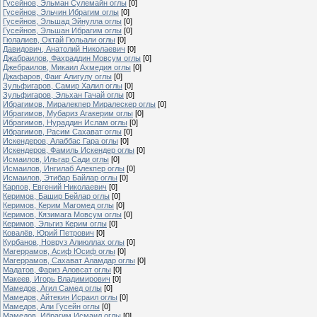
Гусейнов, Эльман Сулемайн оглы
[0]
Гусейнов, Эльчин Ибрагим оглы
[0]
Гусейнов, Эльшад Эйнулла оглы
[0]
Гусейнов, Эльшан Ибрагим оглы
[0]
Гюлалиев, Октай Гюльали оглы
[0]
Давидович, Анатолий Николаевич
[0]
Джабраилов, Фахраддин Мовсум оглы
[0]
Джебраилов, Микаил Ахмедия оглы
[0]
Джафаров, Фаиг Алигулу оглы
[0]
Зульфигаров, Самир Халил оглы
[0]
Зульфигаров, Эльхан Гачай оглы
[0]
Ибрагимов, Миралекпер Миралескер оглы
[0]
Ибрагимов, Мубариз Агакерим оглы
[0]
Ибрагимов, Нураддин Ислам оглы
[0]
Ибрагимов, Расим Сахават оглы
[0]
Искендеров, Алаббас Гара оглы
[0]
Искендеров, Фамиль Искендер оглы
[0]
Исмаилов, Ильгар Сади оглы
[0]
Исмаилов, Ингилаб Алекпер оглы
[0]
Исмаилов, Этибар Байлар оглы
[0]
Карпов, Евгений Николаевич
[0]
Керимов, Башир Бейлар оглы
[0]
Керимов, Керим Магомед оглы
[0]
Керимов, Кязимага Мовсум оглы
[0]
Керимов, Эльгиз Керим оглы
[0]
Ковалёв, Юрий Петрович
[0]
Курбанов, Новруз Алиюллах оглы
[0]
Магеррамов, Асиф Юсиф оглы
[0]
Магеррамов, Сахават Аламдар оглы
[0]
Мадатов, Фариз Аловсат оглы
[0]
Макеев, Игорь Владимирович
[0]
Мамедов, Агил Самед оглы
[0]
Мамедов, Айтекин Исраил оглы
[0]
Мамедов, Али Гусейн оглы
[0]
Мамедов, Ибрагим Исмаил оглы
[0]