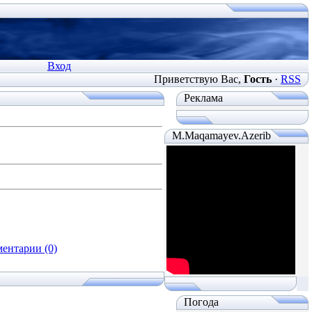
Вход
Приветствую Вас
,
Гость
·
RSS
Реклама
M.Maqamayev.Azerib
ентарии (0)
Погода