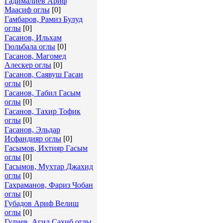
Гадималиев Ариф
Маасиф оглы
[0]
Гамбаров, Рамиз Булуд
оглы
[0]
Гасанов, Ильхам
Гюльбала оглы
[0]
Гасанов, Магомед
Алескер оглы
[0]
Гасанов, Саявуш Гасан
оглы
[0]
Гасанов, Табил Гасым
оглы
[0]
Гасанов, Тахир Тофик
оглы
[0]
Гасанов, Эльдар
Исфандияр оглы
[0]
Гасымов, Ихтияр Гасым
оглы
[0]
Гасымов, Мухтар Джахид
оглы
[0]
Гахраманов, Фариз Чобан
оглы
[0]
Губадов Ариф Велиш
оглы
[0]
Гулиев, Агил Сахиб оглы