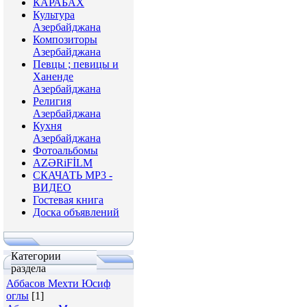
КАРАБАХ
Культура
Азербайджана
Композиторы
Азербайджана
Певцы ; певицы и
Ханенде
Азербайджана
Религия
Азербайджана
Кухня
Азербайджана
Фотоальбомы
AZƏRiFİLM
СКАЧАТЬ МР3 -
ВИДЕО
Гостевая книга
Доска объявлений
Категории
раздела
Аббасов Мехти Юсиф
оглы
[1]