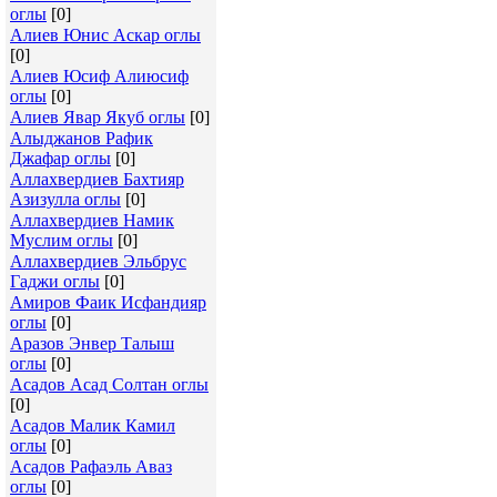
оглы
[0]
Алиев Юнис Аскар оглы
[0]
Алиев Юсиф Алиюсиф
оглы
[0]
Алиев Явар Якуб оглы
[0]
Алыджанов Рафик
Джафар оглы
[0]
Аллахвердиев Бахтияр
Азизулла оглы
[0]
Аллахвердиев Намик
Муслим оглы
[0]
Аллахвердиев Эльбрус
Гаджи оглы
[0]
Амиров Фаик Исфандияр
оглы
[0]
Аразов Энвер Талыш
оглы
[0]
Асадов Асад Солтан оглы
[0]
Асадов Малик Камил
оглы
[0]
Асадов Рафаэль Аваз
оглы
[0]