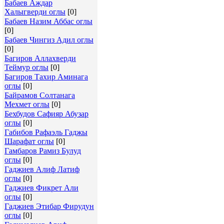
Бабаев Аждар
Халыгверди оглы
[0]
Бабаев Назим Аббас оглы
[0]
Бабаев Чингиз Адил оглы
[0]
Багиров Аллахверди
Теймур оглы
[0]
Багиров Тахир Аминага
оглы
[0]
Байрамов Солтанага
Мехмет оглы
[0]
Бехбудов Сафияр Абузар
оглы
[0]
Габибов Рафаэль Гаджы
Шарафат оглы
[0]
Гамбаров Рамиз Булуд
оглы
[0]
Гаджиев Алиф Латиф
оглы
[0]
Гаджиев Фикрет Али
оглы
[0]
Гаджиев Этибар Фирудун
оглы
[0]