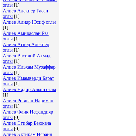
оглы
[1]
Алиев Алекпер Гасан
оглы
[1]
Алиев Алияр Юсиф оглы
[1]
Алиев Амираслан Рза
оглы
[1]
Алиев Аскер Алекпер
оглы
[1]
Алиев Василий Ахмад
оглы
[1]
Алиев Ильхам Музаффар
оглы
[1]
Алиев Имамверди Барат
оглы
[1]
Алиев Надир Алыш оглы
[1]
Алиев Ровшан Нариман
оглы
[1]
Алиев Фаик Исфандияр
оглы
[0]
Алиев Этибар Бёюкача
оглы
[0]
Алиев Эхтирам Исраил