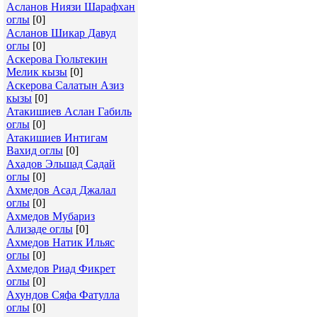
Асланов Ниязи Шарафхан
оглы
[0]
Асланов Шикар Давуд
оглы
[0]
Аскерова Гюльтекин
Мелик кызы
[0]
Аскерова Салатын Азиз
кызы
[0]
Атакишиев Аслан Габиль
оглы
[0]
Атакишиев Интигам
Вахид оглы
[0]
Ахадов Эльшад Садай
оглы
[0]
Ахмедов Асад Джалал
оглы
[0]
Ахмедов Мубариз
Ализаде оглы
[0]
Ахмедов Натик Ильяс
оглы
[0]
Ахмедов Риад Фикрет
оглы
[0]
Ахундов Сяфа Фатулла
оглы
[0]