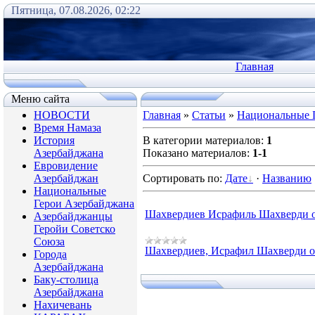
Пятница, 07.08.2026, 02:22
Главная
Меню сайта
НОВОСТИ
Главная
»
Статьи
»
Национальные 
Время Намаза
История
В категории материалов
:
1
Азербайджана
Показано материалов
:
1-1
Евровидение
Азербайджан
Сортировать по
:
Дате
·
Названию
Национальные
Герои Азербайджана
Шахвердиев Исрафиль Шахверди 
Азербайджанцы
Геройи Советско
Союза
Шахвердиев, Исрафил Шахверди 
Города
Азербайджана
Баку-столица
Азербайджана
Нахичевань