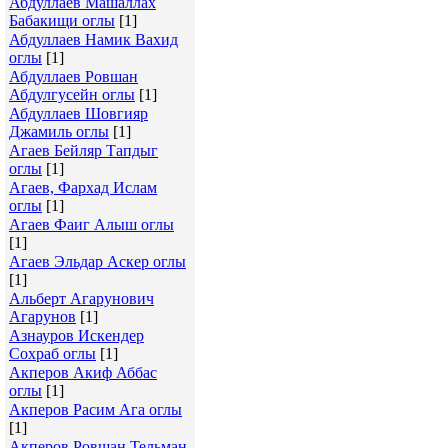
Абдуллаев Машаллах
Бабакищи оглы
[1]
Абдуллаев Намик Вахид
оглы
[1]
Абдуллаев Ровшан
Абдулгусейн оглы
[1]
Абдуллаев Шовгияр
Джамиль оглы
[1]
Агаев Бейляр Тапдыг
оглы
[1]
Агаев, Фархад Ислам
оглы
[1]
Агаев Фаиг Алыш оглы
[1]
Агаев Эльдар Аскер оглы
[1]
Альберт Агарунович
Агарунов
[1]
Азнауров Искендер
Сохраб оглы
[1]
Акперов Акиф Аббас
оглы
[1]
Акперов Расим Ага оглы
[1]
Акперов Ровшан Тельман