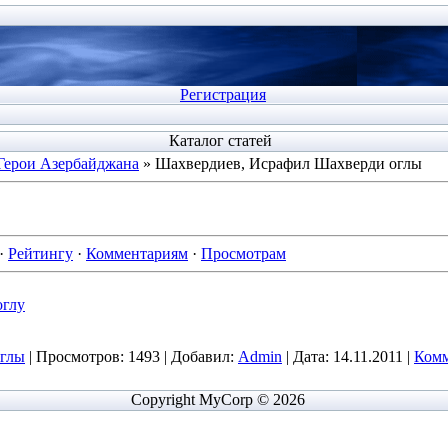
Регистрация
Каталог статей
Герои Азербайджана
» Шахвердиев, Исрафил Шахверди оглы
·
Рейтингу
·
Комментариям
·
Просмотрам
оглу
оглы
|
Просмотров:
1493
|
Добавил:
Admin
|
Дата:
14.11.2011
|
Комм
Copyright MyCorp © 2026