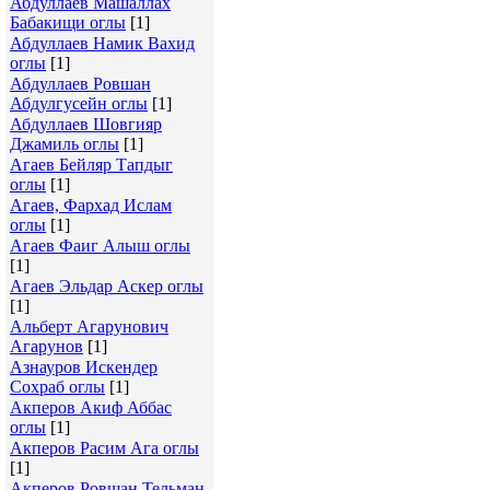
Абдуллаев Машаллах
Бабакищи оглы
[1]
Абдуллаев Намик Вахид
оглы
[1]
Абдуллаев Ровшан
Абдулгусейн оглы
[1]
Абдуллаев Шовгияр
Джамиль оглы
[1]
Агаев Бейляр Тапдыг
оглы
[1]
Агаев, Фархад Ислам
оглы
[1]
Агаев Фаиг Алыш оглы
[1]
Агаев Эльдар Аскер оглы
[1]
Альберт Агарунович
Агарунов
[1]
Азнауров Искендер
Сохраб оглы
[1]
Акперов Акиф Аббас
оглы
[1]
Акперов Расим Ага оглы
[1]
Акперов Ровшан Тельман