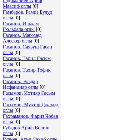
Гадималиев Ариф
Маасиф оглы
[0]
Гамбаров, Рамиз Булуд
оглы
[0]
Гасанов, Ильхам
Гюльбала оглы
[0]
Гасанов, Магомед
Алескер оглы
[0]
Гасанов, Саявуш Гасан
оглы
[0]
Гасанов, Табил Гасым
оглы
[0]
Гасанов, Тахир Тофик
оглы
[0]
Гасанов, Эльдар
Исфандияр оглы
[0]
Гасымов, Ихтияр Гасым
оглы
[0]
Гасымов, Мухтар Джахид
оглы
[0]
Гахраманов, Фариз Чобан
оглы
[0]
Губадов Ариф Велиш
оглы
[0]
Гулиев, Агил Сахиб оглы