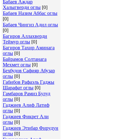
Бабаев Аждар
Халыгверди оглы
[0]
Бабаев Назим Аббас оглы
[0]
Бабаев Чингиз Адил оглы
[0]
Багиров Аллахверди
Теймур оглы
[0]
Багиров Тахир Аминага
оглы
[0]
Байрамов Солтанага
Мехмет оглы
[0]
Бехбудов Сафияр Абузар
оглы
[0]
Габибов Рафаэль Гаджы
Шарафат оглы
[0]
Гамбаров Рамиз Булуд
оглы
[0]
Гаджиев Алиф Латиф
оглы
[0]
Гаджиев Фикрет Али
оглы
[0]
Гаджиев Этибар Фирудун
оглы
[0]