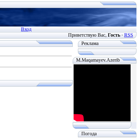
Вход
Приветствую Вас
,
Гость
·
RSS
Реклама
M.Maqamayev.Azerib
Погода