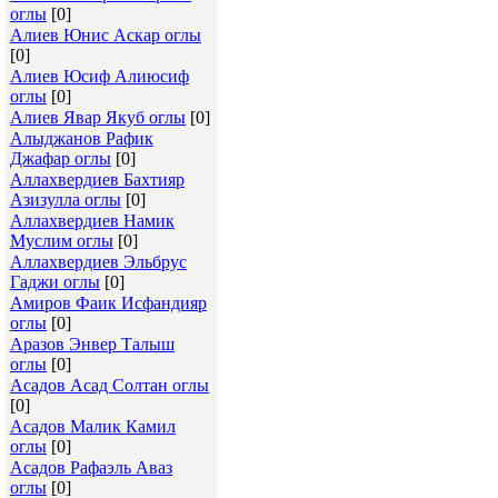
оглы
[0]
Алиев Юнис Аскар оглы
[0]
Алиев Юсиф Алиюсиф
оглы
[0]
Алиев Явар Якуб оглы
[0]
Алыджанов Рафик
Джафар оглы
[0]
Аллахвердиев Бахтияр
Азизулла оглы
[0]
Аллахвердиев Намик
Муслим оглы
[0]
Аллахвердиев Эльбрус
Гаджи оглы
[0]
Амиров Фаик Исфандияр
оглы
[0]
Аразов Энвер Талыш
оглы
[0]
Асадов Асад Солтан оглы
[0]
Асадов Малик Камил
оглы
[0]
Асадов Рафаэль Аваз
оглы
[0]