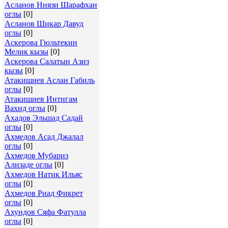
Асланов Ниязи Шарафхан
оглы
[0]
Асланов Шикар Давуд
оглы
[0]
Аскерова Гюльтекин
Мелик кызы
[0]
Аскерова Салатын Азиз
кызы
[0]
Атакишиев Аслан Габиль
оглы
[0]
Атакишиев Интигам
Вахид оглы
[0]
Ахадов Эльшад Садай
оглы
[0]
Ахмедов Асад Джалал
оглы
[0]
Ахмедов Мубариз
Ализаде оглы
[0]
Ахмедов Натик Ильяс
оглы
[0]
Ахмедов Риад Фикрет
оглы
[0]
Ахундов Сяфа Фатулла
оглы
[0]