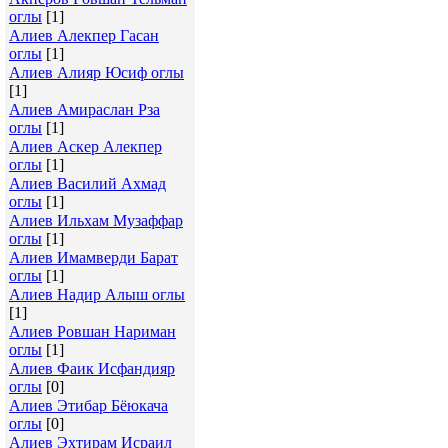
оглы
[1]
Алиев Алекпер Гасан
оглы
[1]
Алиев Алияр Юсиф оглы
[1]
Алиев Амираслан Рза
оглы
[1]
Алиев Аскер Алекпер
оглы
[1]
Алиев Василий Ахмад
оглы
[1]
Алиев Ильхам Музаффар
оглы
[1]
Алиев Имамверди Барат
оглы
[1]
Алиев Надир Алыш оглы
[1]
Алиев Ровшан Нариман
оглы
[1]
Алиев Фаик Исфандияр
оглы
[0]
Алиев Этибар Бёюкача
оглы
[0]
Алиев Эхтирам Исраил