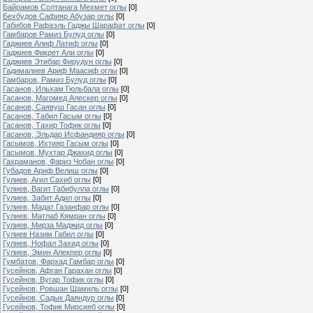
Байрамов Солтанага Мехмет оглы
[0]
Бехбудов Сафияр Абузар оглы
[0]
Габибов Рафаэль Гаджы Шарафат оглы
[0]
Гамбаров Рамиз Булуд оглы
[0]
Гаджиев Алиф Латиф оглы
[0]
Гаджиев Фикрет Али оглы
[0]
Гаджиев Этибар Фирудун оглы
[0]
Гадималиев Ариф Маасиф оглы
[0]
Гамбаров, Рамиз Булуд оглы
[0]
Гасанов, Ильхам Гюльбала оглы
[0]
Гасанов, Магомед Алескер оглы
[0]
Гасанов, Саявуш Гасан оглы
[0]
Гасанов, Табил Гасым оглы
[0]
Гасанов, Тахир Тофик оглы
[0]
Гасанов, Эльдар Исфандияр оглы
[0]
Гасымов, Ихтияр Гасым оглы
[0]
Гасымов, Мухтар Джахид оглы
[0]
Гахраманов, Фариз Чобан оглы
[0]
Губадов Ариф Велиш оглы
[0]
Гулиев, Агил Сахиб оглы
[0]
Гулиев, Вагит Габибулла оглы
[0]
Гулиев, Забит Адил оглы
[0]
Гулиев, Мадат Газанфар оглы
[0]
Гулиев, Матлаб Кямран оглы
[0]
Гулиев, Мирза Маджид оглы
[0]
Гулиев Назим Габил оглы
[0]
Гулиев, Нофал Захид оглы
[0]
Гулиев, Эмин Алекпер оглы
[0]
Гумбатов, Фархад Гамбар оглы
[0]
Гусейнов, Афган Гарахан оглы
[0]
Гусейнов, Вугар Тофик оглы
[0]
Гусейнов, Ровшан Шамиль оглы
[0]
Гусейнов, Садык Даяндур оглы
[0]
Гусейнов, Тофик Мирсияб оглы
[0]