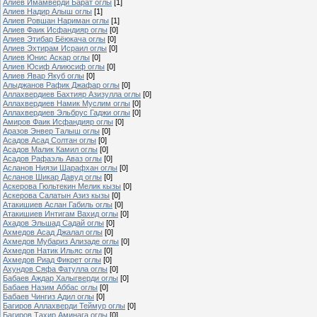
Алиев Имамверди Барат оглы
[1]
Алиев Надир Алыш оглы
[1]
Алиев Ровшан Нариман оглы
[1]
Алиев Фаик Исфандияр оглы
[0]
Алиев Этибар Бёюкача оглы
[0]
Алиев Эхтирам Исраил оглы
[0]
Алиев Юнис Аскар оглы
[0]
Алиев Юсиф Алиюсиф оглы
[0]
Алиев Явар Якуб оглы
[0]
Алыджанов Рафик Джафар оглы
[0]
Аллахвердиев Бахтияр Азизулла оглы
[0]
Аллахвердиев Намик Муслим оглы
[0]
Аллахвердиев Эльбрус Гаджи оглы
[0]
Амиров Фаик Исфандияр оглы
[0]
Аразов Энвер Талыш оглы
[0]
Асадов Асад Солтан оглы
[0]
Асадов Малик Камил оглы
[0]
Асадов Рафаэль Аваз оглы
[0]
Асланов Ниязи Шарафхан оглы
[0]
Асланов Шикар Давуд оглы
[0]
Аскерова Гюльтекин Мелик кызы
[0]
Аскерова Салатын Азиз кызы
[0]
Атакишиев Аслан Габиль оглы
[0]
Атакишиев Интигам Вахид оглы
[0]
Ахадов Эльшад Садай оглы
[0]
Ахмедов Асад Джалал оглы
[0]
Ахмедов Мубариз Ализаде оглы
[0]
Ахмедов Натик Ильяс оглы
[0]
Ахмедов Риад Фикрет оглы
[0]
Ахундов Сяфа Фатулла оглы
[0]
Бабаев Аждар Халыгверди оглы
[0]
Бабаев Назим Аббас оглы
[0]
Бабаев Чингиз Адил оглы
[0]
Багиров Аллахверди Теймур оглы
[0]
Багиров Тахир Аминага оглы
[0]