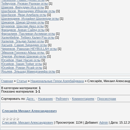
Теймуров, Ризван Рахман оглы
[1]
Шамоев, Фируддин Иса оглы
[1]
Шахбазов, Фахраддин Ибрагим оглы
[1]
Шахбазов, Явар Алибала оглы
[1]
Шахвердиев, Исрафил Шахверди оглы
[1]
Шикаров, Шикар Шукюр оглы
[1]
Шукюров, Шахлар Аваз оглы
[1]
Фараджов, Анвар Cайяд оглы
[1]
Фарзалиев, Пахливан Ахлиман оглы
[1]
Халилбейли, Тебриз Халил Рза оглы
[1]
Халилов, Эльдар Халил оглы
[1]
Хасыев, Самир Зираддин оглы
[1]
Чиринков, Рамазан HEYBULLAH оглы
[1]
Эйвазов Горхмаз Абыш оглы.
[1]
Эдилов, Йелмар Шахмар оглы
[1]
Юсифов, Наиг Насир оглы
[1]
Юсифов, Закир Тофиг оглы
[1]
Юсифов, Роман Ясаф оглы
[1]
Яхьяев, Эльшад Мамедганифа оглы
[1]
Главная
»
Статьи
»
Национальные Герои Азербайджана
» Слесарёв, Михаил Александ
В категории материалов
:
1
Показано материалов
:
1-1
Сортировать по
:
Дате
·
Названию
·
Рейтингу
·
Комментариям
·
Просмотрам
Слесарёв Михаил Александрович
Слесарёв, Михаил Александрович
|
Просмотров:
1134
|
Добавил:
Admin
|
Дата:
15.12.