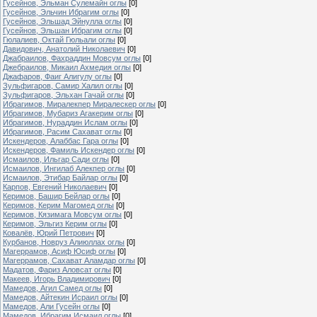
Гусейнов, Эльман Сулемайн оглы
[0]
Гусейнов, Эльчин Ибрагим оглы
[0]
Гусейнов, Эльшад Эйнулла оглы
[0]
Гусейнов, Эльшан Ибрагим оглы
[0]
Гюлалиев, Октай Гюльали оглы
[0]
Давидович, Анатолий Николаевич
[0]
Джабраилов, Фахраддин Мовсум оглы
[0]
Джебраилов, Микаил Ахмедия оглы
[0]
Джафаров, Фаиг Алигулу оглы
[0]
Зульфигаров, Самир Халил оглы
[0]
Зульфигаров, Эльхан Гачай оглы
[0]
Ибрагимов, Миралекпер Миралескер оглы
[0]
Ибрагимов, Мубариз Агакерим оглы
[0]
Ибрагимов, Нураддин Ислам оглы
[0]
Ибрагимов, Расим Сахават оглы
[0]
Искендеров, Алаббас Гара оглы
[0]
Искендеров, Фамиль Искендер оглы
[0]
Исмаилов, Ильгар Сади оглы
[0]
Исмаилов, Ингилаб Алекпер оглы
[0]
Исмаилов, Этибар Байлар оглы
[0]
Карпов, Евгений Николаевич
[0]
Керимов, Башир Бейлар оглы
[0]
Керимов, Керим Магомед оглы
[0]
Керимов, Кязимага Мовсум оглы
[0]
Керимов, Эльгиз Керим оглы
[0]
Ковалёв, Юрий Петрович
[0]
Курбанов, Новруз Алиюллах оглы
[0]
Магеррамов, Асиф Юсиф оглы
[0]
Магеррамов, Сахават Аламдар оглы
[0]
Мадатов, Фариз Аловсат оглы
[0]
Макеев, Игорь Владимирович
[0]
Мамедов, Агил Самед оглы
[0]
Мамедов, Айтекин Исраил оглы
[0]
Мамедов, Али Гусейн оглы
[0]
Мамедов, Ибрагим Исмаил оглы
[0]