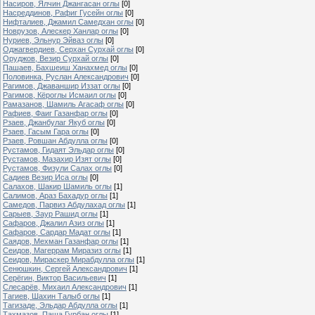
Насиров, Ялчин Джангасан оглы
[0]
Насреддинов, Рафиг Гусейн оглы
[0]
Нифталиев, Джамил Самедхан оглы
[0]
Новрузов, Алескер Ханлар оглы
[0]
Нуриев, Эльнур Эйваз оглы
[0]
Оджагвердиев, Серхан Сурхай оглы
[0]
Оруджов, Везир Сурхай оглы
[0]
Пашаев, Бахшеиш Ханахмед оглы
[0]
Половинка, Руслан Александрович
[0]
Рагимов, Джаваншир Иззат оглы
[0]
Рагимов, Кёроглы Исмаил оглы
[0]
Рамазанов, Шамиль Агасаф оглы
[0]
Рафиев, Фаиг Газанфар оглы
[0]
Рзаев, Джанбулаг Якуб оглы
[0]
Рзаев, Гасым Гара оглы
[0]
Рзаев, Ровшан Абдулла оглы
[0]
Рустамов, Гидаят Эльдар оглы
[0]
Рустамов, Мазахир Изят оглы
[0]
Рустамов, Физули Салах оглы
[0]
Садиев Везир Иса оглы
[0]
Салахов, Шакир Шамиль оглы
[1]
Салимов, Араз Бахадур оглы
[1]
Самедов, Парвиз Абдулахад оглы
[1]
Сарыев, Заур Рашид оглы
[1]
Сафаров, Джалил Азиз оглы
[1]
Сафаров, Сардар Мадат оглы
[1]
Саядов, Мехман Газанфар оглы
[1]
Сеидов, Магеррам Миразиз оглы
[1]
Сеидов, Мираскер Мирабдулла оглы
[1]
Сенюшкин, Сергей Александрович
[1]
Серёгин, Виктор Васильевич
[1]
Слесарёв, Михаил Александрович
[1]
Тагиев, Шахин Талыб оглы
[1]
Тагизаде, Эльдар Абдулла оглы
[1]
Тахмазов, Паша Гурбан оглы
[1]