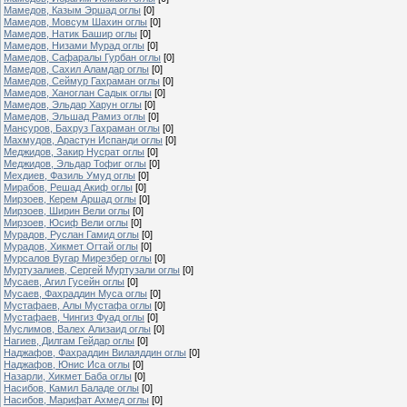
Мамедов, Казым Эршад оглы
[0]
Мамедов, Мовсум Шахин оглы
[0]
Мамедов, Натик Башир оглы
[0]
Мамедов, Низами Мурад оглы
[0]
Мамедов, Сафаралы Гурбан оглы
[0]
Мамедов, Сахил Аламдар оглы
[0]
Мамедов, Сеймур Гахраман оглы
[0]
Мамедов, Ханоглан Садык оглы
[0]
Мамедов, Эльдар Харун оглы
[0]
Мамедов, Эльшад Рамиз оглы
[0]
Мансуров, Бахруз Гахраман оглы
[0]
Махмудов, Арастун Испанди оглы
[0]
Меджидов, Закир Нусрат оглы
[0]
Меджидов, Эльдар Тофиг оглы
[0]
Мехдиев, Фазиль Умуд оглы
[0]
Мирабов, Решад Акиф оглы
[0]
Мирзоев, Керем Аршад оглы
[0]
Мирзоев, Ширин Вели оглы
[0]
Мирзоев, Юсиф Вели оглы
[0]
Мурадов, Руслан Гамид оглы
[0]
Мурадов, Хикмет Огтай оглы
[0]
Мурсалов Вугар Мирезбер оглы
[0]
Муртузалиев, Сергей Муртузали оглы
[0]
Мусаев, Агил Гусейн оглы
[0]
Мусаев, Фахраддин Муса оглы
[0]
Мустафаев, Алы Мустафа оглы
[0]
Мустафаев, Чингиз Фуад оглы
[0]
Муслимов, Валех Ализаид оглы
[0]
Нагиев, Дилгам Гейдар оглы
[0]
Наджафов, Фахраддин Вилаяддин оглы
[0]
Наджафов, Юнис Иса оглы
[0]
Назарли, Хикмет Баба оглы
[0]
Насибов, Камил Баладе оглы
[0]
Насибов, Марифат Ахмед оглы
[0]