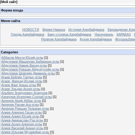
[
Мой сайт
]
Форма входа
Меню сайта
НОВОСТИ
Время Намаза
История Азербайджана
Евровидение Азе
Города Азербайджана
Баку-столица Азербайджана
Нахичевань
КАРАБАХ
Религия Азербайджана
Кухня Азербайджана
Фотоальбом
Categories
Аббасов Мехти Юсиф оглы
[1]
Абдуллаев Машаллах Бабакищи оглы
[1]
Абдуллаев Намик Вахид оглы
[1]
Абдуллаев Ровшан Абдулгусейн оглы
[1]
Абдуллаев Шовгияр Джамиль оглы
[1]
Агаев Бейляр Тапдыг оглы
[1]
Агаев, Фархад Ислам оглы
[1]
Агаев Фаиг Алыш оглы
[1]
Агаев Эльдар Аскер оглы
[1]
Альберт Агарунович Агарунов
[1]
Азнауров Искендер Сохраб оглы
[1]
Акперов Акиф Аббас оглы
[1]
Акперов Расим Ага оглы
[1]
Акперов Ровшан Тельман оглы
[1]
Алиев Алекпер Гасан оглы
[1]
Алиев Алияр Юсиф оглы
[1]
Алиев Амираслан Рза оглы
[1]
Алиев Аскер Алекпер оглы
[1]
Алиев Василий Ахмад оглы
[1]
Алиев Ильхам Музаффар оглы
[1]