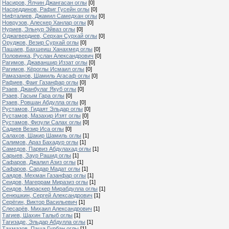
Насиров, Ялчин Джангасан оглы
[0]
Насреддинов, Рафиг Гусейн оглы
[0]
Нифталиев, Джамил Самедхан оглы
[0]
Новрузов, Алескер Ханлар оглы
[0]
Нуриев, Эльнур Эйваз оглы
[0]
Оджагвердиев, Серхан Сурхай оглы
[0]
Оруджов, Везир Сурхай оглы
[0]
Пашаев, Бахшеиш Ханахмед оглы
[0]
Половинка, Руслан Александрович
[0]
Рагимов, Джаваншир Иззат оглы
[0]
Рагимов, Кёроглы Исмаил оглы
[0]
Рамазанов, Шамиль Агасаф оглы
[0]
Рафиев, Фаиг Газанфар оглы
[0]
Рзаев, Джанбулаг Якуб оглы
[0]
Рзаев, Гасым Гара оглы
[0]
Рзаев, Ровшан Абдулла оглы
[0]
Рустамов, Гидаят Эльдар оглы
[0]
Рустамов, Мазахир Изят оглы
[0]
Рустамов, Физули Салах оглы
[0]
Садиев Везир Иса оглы
[0]
Салахов, Шакир Шамиль оглы
[1]
Салимов, Араз Бахадур оглы
[1]
Самедов, Парвиз Абдулахад оглы
[1]
Сарыев, Заур Рашид оглы
[1]
Сафаров, Джалил Азиз оглы
[1]
Сафаров, Сардар Мадат оглы
[1]
Саядов, Мехман Газанфар оглы
[1]
Сеидов, Магеррам Миразиз оглы
[1]
Сеидов, Мираскер Мирабдулла оглы
[1]
Сенюшкин, Сергей Александрович
[1]
Серёгин, Виктор Васильевич
[1]
Слесарёв, Михаил Александрович
[1]
Тагиев, Шахин Талыб оглы
[1]
Тагизаде, Эльдар Абдулла оглы
[1]
Тахмазов, Паша Гурбан оглы
[1]