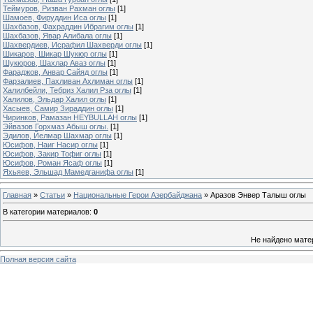
Теймуров, Ризван Рахман оглы
[1]
Шамоев, Фируддин Иса оглы
[1]
Шахбазов, Фахраддин Ибрагим оглы
[1]
Шахбазов, Явар Алибала оглы
[1]
Шахвердиев, Исрафил Шахверди оглы
[1]
Шикаров, Шикар Шукюр оглы
[1]
Шукюров, Шахлар Аваз оглы
[1]
Фараджов, Анвар Cайяд оглы
[1]
Фарзалиев, Пахливан Ахлиман оглы
[1]
Халилбейли, Тебриз Халил Рза оглы
[1]
Халилов, Эльдар Халил оглы
[1]
Хасыев, Самир Зираддин оглы
[1]
Чиринков, Рамазан HEYBULLAH оглы
[1]
Эйвазов Горхмаз Абыш оглы.
[1]
Эдилов, Йелмар Шахмар оглы
[1]
Юсифов, Наиг Насир оглы
[1]
Юсифов, Закир Тофиг оглы
[1]
Юсифов, Роман Ясаф оглы
[1]
Яхьяев, Эльшад Мамедганифа оглы
[1]
Главная
»
Статьи
»
Национальные Герои Азербайджана
» Аразов Энвер Талыш оглы
В категории материалов
:
0
Не найдено мате
Полная версия сайта