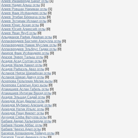
Алиев Имамверди Барат оглы
[1]
Алиев Надир Алыш оглы
[1]
Алиев Ровшан Нариман оглы
[1]
Алиев Фаик Исфандияр оглы
[0]
Алиев Этибар Бёюкача оглы
[0]
Алиев Эхтирам Исраил оглы
[0]
Алиев Юнис Аскар оглы
[0]
Алиев Юсиф Алиюсиф оглы
[0]
Алиев Явар Якуб оглы
[0]
Алыджанов Рафик Джафар оглы
[0]
Аллахвердиев Бахтияр Азизулла оглы
[0]
Аллахвердиев Намик Муслим оглы
[0]
Аллахвердиев Эльбрус Гаджи оглы
[0]
Амиров Фаик Исфандияр оглы
[0]
Аразов Энвер Талыш оглы
[0]
Асадов Асад Солтан оглы
[0]
Асадов Малик Камил оглы
[0]
Асадов Рафаэль Аваз оглы
[0]
Асланов Ниязи Шарафхан оглы
[0]
Асланов Шикар Давуд оглы
[0]
Аскерова Гюльтекин Мелик кызы
[0]
Аскерова Салатын Азиз кызы
[0]
Атакишиев Аслан Габиль оглы
[0]
Атакишиев Интигам Вахид оглы
[0]
Ахадов Эльшад Садай оглы
[0]
Ахмедов Асад Джалал оглы
[0]
Ахмедов Мубариз Ализаде оглы
[0]
Ахмедов Натик Ильяс оглы
[0]
Ахмедов Риад Фикрет оглы
[0]
Ахундов Сяфа Фатулла оглы
[0]
Бабаев Аждар Халыгверди оглы
[0]
Бабаев Назим Аббас оглы
[0]
Бабаев Чингиз Адил оглы
[0]
Багиров Аллахверди Теймур оглы
[0]
Багиров Тахир Аминага оглы
[0]