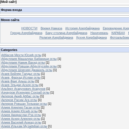
[
Мой сайт
]
Форма входа
Меню сайта
НОВОСТИ
Время Намаза
История Азербайджана
Евровидение Азе
Города Азербайджана
Баку-столица Азербайджана
Нахичевань
КАРАБАХ
Религия Азербайджана
Кухня Азербайджана
Фотоальбом
Categories
Аббасов Мехти Юсиф оглы
[1]
Абдуллаев Машаллах Бабакищи оглы
[1]
Абдуллаев Намик Вахид оглы
[1]
Абдуллаев Ровшан Абдулгусейн оглы
[1]
Абдуллаев Шовгияр Джамиль оглы
[1]
Агаев Бейляр Тапдыг оглы
[1]
Агаев, Фархад Ислам оглы
[1]
Агаев Фаиг Алыш оглы
[1]
Агаев Эльдар Аскер оглы
[1]
Альберт Агарунович Агарунов
[1]
Азнауров Искендер Сохраб оглы
[1]
Акперов Акиф Аббас оглы
[1]
Акперов Расим Ага оглы
[1]
Акперов Ровшан Тельман оглы
[1]
Алиев Алекпер Гасан оглы
[1]
Алиев Алияр Юсиф оглы
[1]
Алиев Амираслан Рза оглы
[1]
Алиев Аскер Алекпер оглы
[1]
Алиев Василий Ахмад оглы
[1]
Алиев Ильхам Музаффар оглы
[1]