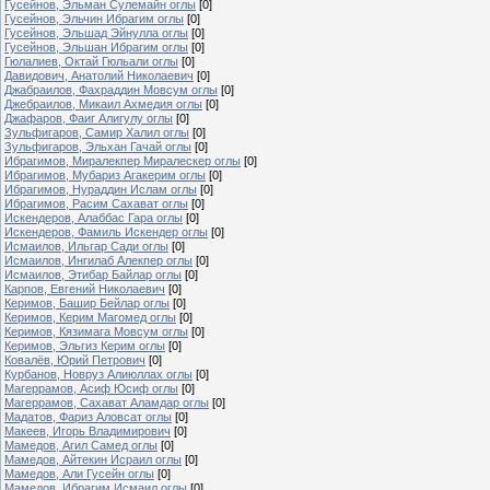
Гусейнов, Эльман Сулемайн оглы
[0]
Гусейнов, Эльчин Ибрагим оглы
[0]
Гусейнов, Эльшад Эйнулла оглы
[0]
Гусейнов, Эльшан Ибрагим оглы
[0]
Гюлалиев, Октай Гюльали оглы
[0]
Давидович, Анатолий Николаевич
[0]
Джабраилов, Фахраддин Мовсум оглы
[0]
Джебраилов, Микаил Ахмедия оглы
[0]
Джафаров, Фаиг Алигулу оглы
[0]
Зульфигаров, Самир Халил оглы
[0]
Зульфигаров, Эльхан Гачай оглы
[0]
Ибрагимов, Миралекпер Миралескер оглы
[0]
Ибрагимов, Мубариз Агакерим оглы
[0]
Ибрагимов, Нураддин Ислам оглы
[0]
Ибрагимов, Расим Сахават оглы
[0]
Искендеров, Алаббас Гара оглы
[0]
Искендеров, Фамиль Искендер оглы
[0]
Исмаилов, Ильгар Сади оглы
[0]
Исмаилов, Ингилаб Алекпер оглы
[0]
Исмаилов, Этибар Байлар оглы
[0]
Карпов, Евгений Николаевич
[0]
Керимов, Башир Бейлар оглы
[0]
Керимов, Керим Магомед оглы
[0]
Керимов, Кязимага Мовсум оглы
[0]
Керимов, Эльгиз Керим оглы
[0]
Ковалёв, Юрий Петрович
[0]
Курбанов, Новруз Алиюллах оглы
[0]
Магеррамов, Асиф Юсиф оглы
[0]
Магеррамов, Сахават Аламдар оглы
[0]
Мадатов, Фариз Аловсат оглы
[0]
Макеев, Игорь Владимирович
[0]
Мамедов, Агил Самед оглы
[0]
Мамедов, Айтекин Исраил оглы
[0]
Мамедов, Али Гусейн оглы
[0]
Мамедов, Ибрагим Исмаил оглы
[0]