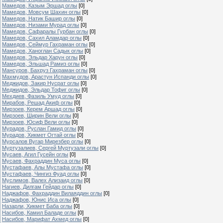
Мамедов, Казым Эршад оглы
[0]
Мамедов, Мовсум Шахин оглы
[0]
Мамедов, Натик Башир оглы
[0]
Мамедов, Низами Мурад оглы
[0]
Мамедов, Сафаралы Гурбан оглы
[0]
Мамедов, Сахил Аламдар оглы
[0]
Мамедов, Сеймур Гахраман оглы
[0]
Мамедов, Ханоглан Садык оглы
[0]
Мамедов, Эльдар Харун оглы
[0]
Мамедов, Эльшад Рамиз оглы
[0]
Мансуров, Бахруз Гахраман оглы
[0]
Махмудов, Арастун Испанди оглы
[0]
Меджидов, Закир Нусрат оглы
[0]
Меджидов, Эльдар Тофиг оглы
[0]
Мехдиев, Фазиль Умуд оглы
[0]
Мирабов, Решад Акиф оглы
[0]
Мирзоев, Керем Аршад оглы
[0]
Мирзоев, Ширин Вели оглы
[0]
Мирзоев, Юсиф Вели оглы
[0]
Мурадов, Руслан Гамид оглы
[0]
Мурадов, Хикмет Огтай оглы
[0]
Мурсалов Вугар Мирезбер оглы
[0]
Муртузалиев, Сергей Муртузали оглы
[0]
Мусаев, Агил Гусейн оглы
[0]
Мусаев, Фахраддин Муса оглы
[0]
Мустафаев, Алы Мустафа оглы
[0]
Мустафаев, Чингиз Фуад оглы
[0]
Муслимов, Валех Ализаид оглы
[0]
Нагиев, Дилгам Гейдар оглы
[0]
Наджафов, Фахраддин Вилаяддин оглы
[0]
Наджафов, Юнис Иса оглы
[0]
Назарли, Хикмет Баба оглы
[0]
Насибов, Камил Баладе оглы
[0]
Насибов, Марифат Ахмед оглы
[0]